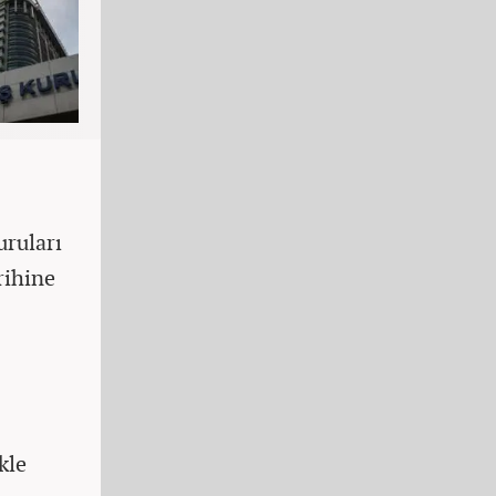
uruları
rihine
kle