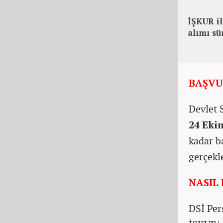
İŞKUR il
alımı sü
BAŞVU
Devlet 
24 Eki
kadar b
gerçekl
NASIL
DSİ Per