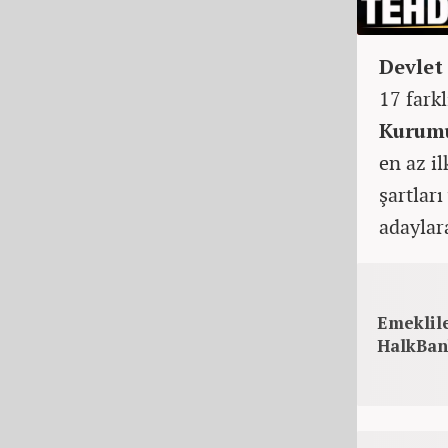
Devlet
17 farkl
Kurum
en az i
şartlar
adaylara
Emeklile
HalkBan