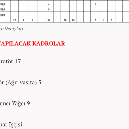
ro Detayları
YAPILACAK KADROLAR
ratör 17
ör (Ağır vasıta) 5
ımcı Yağcı 9
ar İşçisi