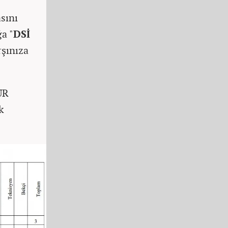
sını
a "
DSİ
rşınıza
UR
k