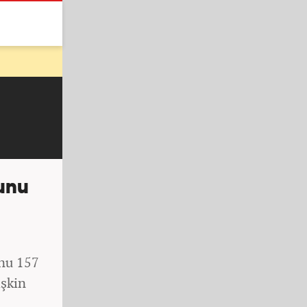
unu
unu 157
işkin