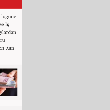
rlüğüne
e İş
ylardan
uru
den tüm