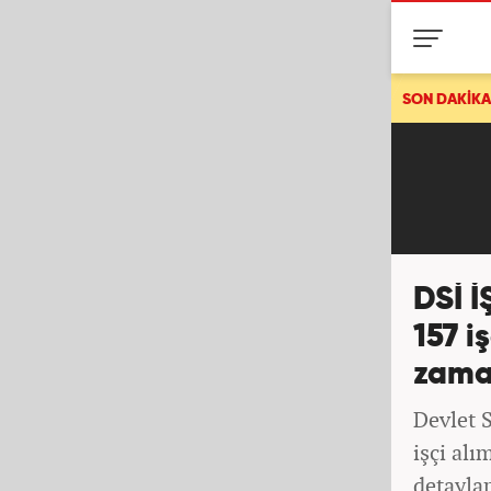
anı Trump'ı kızdıran iddia: 'Hainlik' deyip tehdit etti
SON DAKİKA
DSİ İ
157 i
zama
Devlet 
işçi alı
detaylar