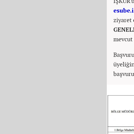
İŞKUR'un
esube.
ziyaret
GENE
mevcut k
Başvuru
üyeliğin
başvuru