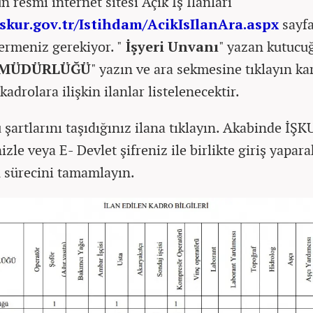
 resmi internet sitesi Açık İş İlanları
iskur.gov.tr/Istihdam/AcikIsIlanAra.aspx
sayfa
 ermeniz gerekiyor. "
İşyeri Unvanı
" yazan kutucuğ
LMÜDÜRLÜĞÜ
" yazın ve ara sekmesine tıklayın ka
adrolara ilişkin ilanlar listelenecektir.
 şartlarını taşıdığınız ilana tıklayın. Akabinde İŞK
izle veya E- Devlet şifreniz ile birlikte giriş yapara
 sürecini tamamlayın.