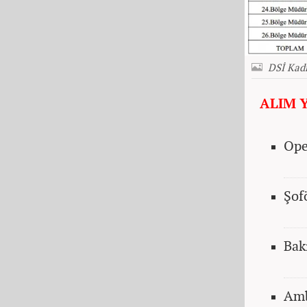
DSİ Kad
ALIM 
Ope
Şof
Bak
Amb