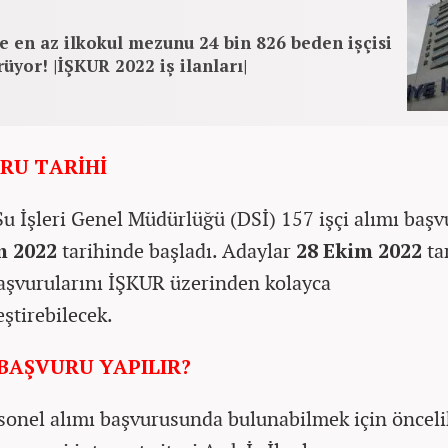
e en az ilkokul mezunu 24 bin 826 beden işçisi
rüyor! |İŞKUR 2022 iş ilanları|
RU TARİHİ
Su İşleri Genel Müdürlüğü (DSİ) 157 işçi alımı başv
m 2022
tarihinde başladı. Adaylar
28 Ekim 2022
ta
aşvurularını İŞKUR üzerinden kolayca
eştirebilecek.
 BAŞVURU YAPILIR?
sonel alımı başvurusunda bulunabilmek için önceli