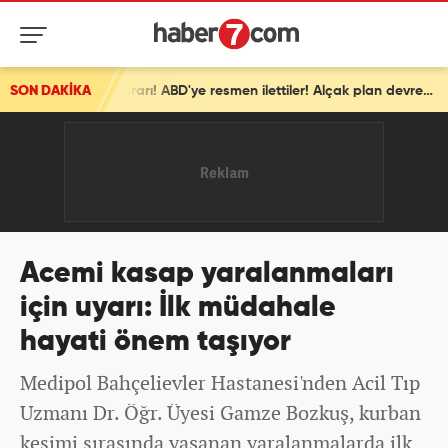
SON DAKİKA
İsrail'den ortalığı karıştıracak Gazze kararı! ABD'ye resmen ilettiler! Alçak plan devrede
Acemi kasap yaralanmaları
için uyarı: İlk müdahale
hayati önem taşıyor
Medipol Bahçelievler Hastanesi'nden Acil Tıp
Uzmanı Dr. Öğr. Üyesi Gamze Bozkuş, kurban
kesimi sırasında yaşanan yaralanmalarda ilk