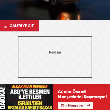
GALERİ'YE GİT