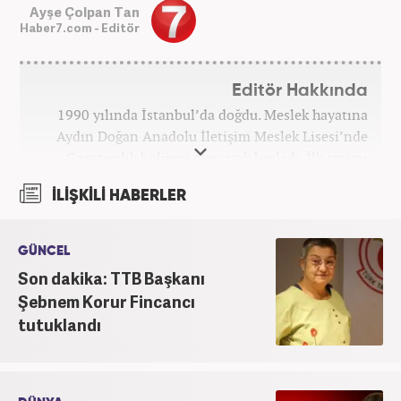
Ayşe Çolpan Tan
Haber7.com - Editör
Editör Hakkında
1990 yılında İstanbul’da doğdu. Meslek hayatına
Aydın Doğan Anadolu İletişim Meslek Lisesi’nde
Gazetecilik bölümü okuyarak başladı. İlk stajını
Hürriyet Gazetesi’nde yaptı. Üniversiteyi ise
İLİŞKİLİ HABERLER
İstanbul Üniversitesi Radyo Televizyon Yayımcılığı
bölümünde tamamladı. 2009 yılında Milliyet
Gazetesi’nde internet haberciliğine başladı. 15
GÜNCEL
senelik kariyerinde çok sayıda gazete, haber portalı
Son dakika: TTB Başkanı
ve televizyon bulunmaktadır. Meslek hayatına
Şebnem Korur Fincancı
Haber7.com’da “Gündem Editörü” olarak devam
tutuklandı
etmektedir. Evli ve 2 çocuk annesidir.