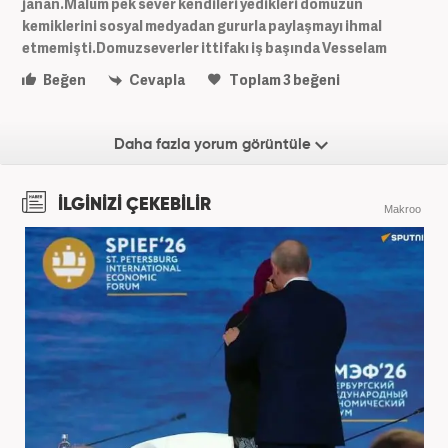
janan.Malum pek sever kendileri yedikleri domuzun
kemiklerini sosyal medyadan gururla paylaşmayı ihmal
etmemişti.Domuzseverler ittifakı iş başında Vesselam
Beğen
Cevapla
Toplam
3
beğeni
Daha fazla yorum görüntüle
İLGİNİZİ ÇEKEBİLİR
Makroo