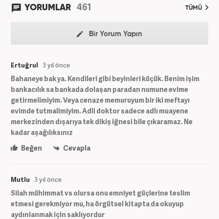
461
YORUMLAR
TÜMÜ
Bir Yorum Yapın
Ertuğrul
3 yıl önce
Bahaneye bak ya. Kendileri gibi beyinleri küçük. Benim işim
bankacılık sa bankada dolaşan paradan numune evime
getirmelimiyim. Veya cenaze memuruyum bir iki meftayı
evimde tutmalimiyim. Adli doktor sadece adlı muayene
merkezinden dışarıya tek dikiş iğnesi bile çıkaramaz. Ne
kadar aşağılıksınız
Beğen
Cevapla
Mutlu
3 yıl önce
Silah mühimmat vs olursa onu emniyet güçlerine teslim
etmesi gerekmiyor mu, ha örgütsel kitapta da okuyup
aydınlanmak için saklıyordur