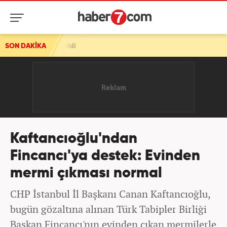
eldi
SON DAKİKA
Kaftancıoğlu'ndan
Fincancı'ya destek: Evinden
mermi çıkması normal
CHP İstanbul İl Başkanı Canan Kaftancıoğlu,
bugün gözaltına alınan Türk Tabipler Birliği
Başkan Fincancı'nın evinden çıkan mermilerle