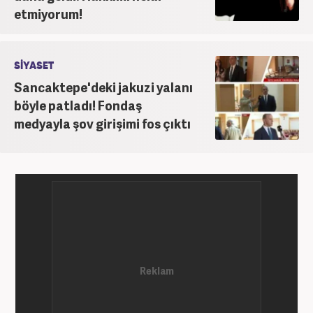
röportaja imza atarak galeri ve video hazırladı.
etmiyorum!
Bahadır Alemdar, meslek hayatına Haber7.com'da
aktif olarak devam etmektedir.
SİYASET
Sancaktepe'deki jakuzi yalanı
böyle patladı! Fondaş
medyayla şov girişimi fos çıktı