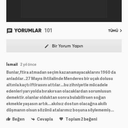
101
YORUMLAR
TÜMÜ
Bir Yorum Yapın
İsmail
2 yıl önce
Bunlar,ftira atmadan seçim kazanamayacaklarını 1960 da
anladılar..27 Mayıs ihtilalinde Menderes bir uçak dolusu
altınla kaçtı iftirasını attılar...bu zihniyetle mücadele
edenleri yarı yolda bırakırsan olacaklardan sorumlusun
demektir.olanlar olduktan sonra bulabilirsen soğan
ekmekle yaşasın artık...akılsız dostun olacağna akıllı
düşmanın olsun sözünü atalarımız boşuna söylememiş...
Beğen
Cevapla
Toplam
2
beğeni