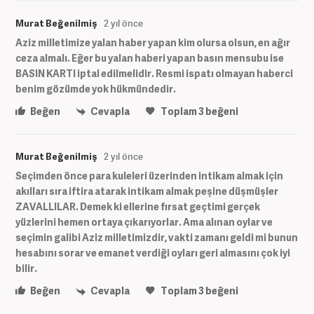
Murat Beğenilmiş
2 yıl önce
Aziz milletimize yalan haber yapan kim olursa olsun, en ağır
ceza almalı. Eğer bu yalan haberi yapan basın mensubu ise
BASIN KARTI iptal edilmelidir. Resmi ispatı olmayan haberci
benim gözümde yok hükmündedir.
Beğen
Cevapla
Toplam
3
beğeni
Murat Beğenilmiş
2 yıl önce
Seçimden önce para kuleleri üzerinden intikam almak için
akılları sıra iftira atarak intikam almak peşine düşmüşler
ZAVALLILAR. Demek ki ellerine fırsat geçtimi gerçek
yüzlerini hemen ortaya çıkarıyorlar. Ama alınan oylar ve
seçimin galibi Aziz milletimizdir, vakti zamanı geldi mi bunun
hesabını sorar ve emanet verdiği oyları geri almasını çok iyi
bilir.
Beğen
Cevapla
Toplam
3
beğeni