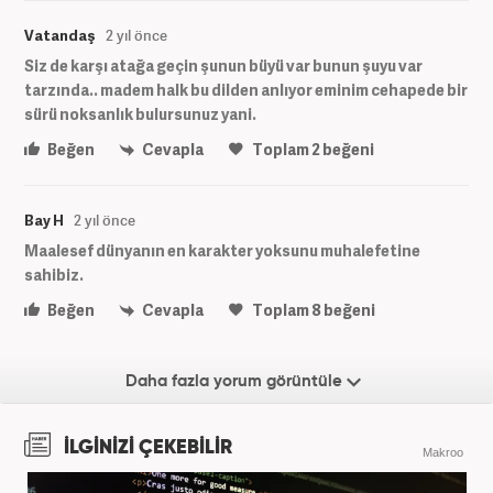
Vatandaş
2 yıl önce
Siz de karşı atağa geçin şunun büyü var bunun şuyu var
tarzında.. madem halk bu dilden anlıyor eminim cehapede bir
sürü noksanlık bulursunuz yani.
Beğen
Cevapla
Toplam
2
beğeni
Bay H
2 yıl önce
Maalesef dünyanın en karakter yoksunu muhalefetine
sahibiz.
Beğen
Cevapla
Toplam
8
beğeni
Daha fazla yorum görüntüle
İLGİNİZİ ÇEKEBİLİR
Makroo