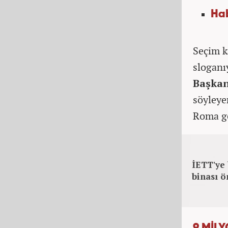
Ha
Seçim k
sloganı
Başka
söyleye
Roma ge
İETT'ye 
binası ö