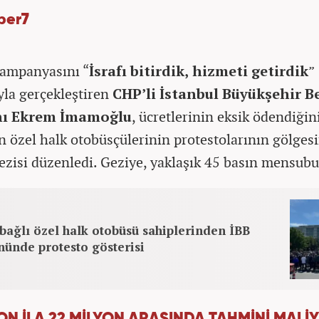
ber7
ampanyasını “
İsrafı bitirdik, hizmeti getirdik
”
yla gerçekleştiren
CHP’li İstanbul Büyükşehir B
nı Ekrem İmamoğlu
, ücretlerinin eksik ödendiğin
n özel halk otobüsçülerinin protestolarının gölges
zisi düzenledi. Geziye, yaklaşık 45 basın mensubu 
bağlı özel halk otobüsü sahiplerinden İBB
nünde protesto gösterisi