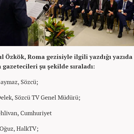
l Özkök, Roma gezisiyle ilgili yazdığı yazıda
 gazetecileri şu şekilde sıraladı:
Saymaz, Sözcü;
Delek, Sözcü TV Genel Müdürü;
ehlivan, Cumhuriyet
 Oğuz, HalkTV;