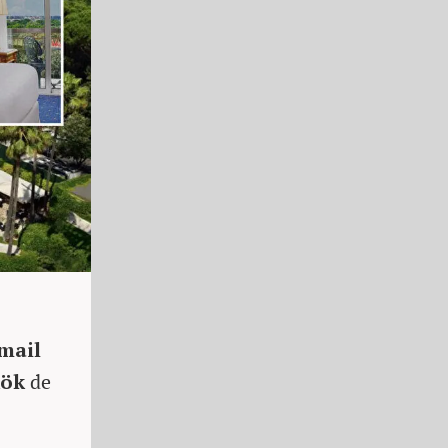
mail
kök
de