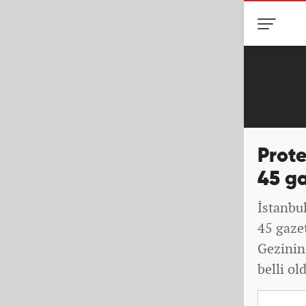
Prot
45 ga
İstanbu
45 gazet
Gezinin 
belli ol