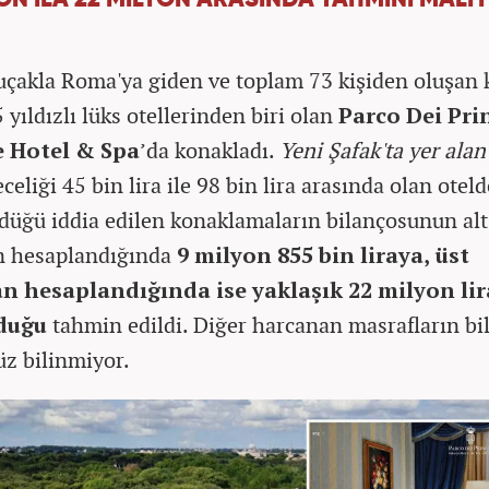
YON İLA 22 MİLYON ARASINDA TAHMİNİ MALİ
 uçakla Roma'ya giden ve toplam 73 kişiden oluşan k
 yıldızlı lüks otellerinden biri olan
Parco Dei Pri
 Hotel & Spa
’da konakladı.
Yeni Şafak'ta yer ala
celiği 45 bin lira ile 98 bin lira arasında olan oteld
düğü iddia edilen konaklamaların bilançosunun alt
n hesaplandığında
9 milyon 855 bin liraya, üst
an hesaplandığında ise yaklaşık 22 milyon li
lduğu
tahmin edildi. Diğer harcanan masrafların bi
üz bilinmiyor.