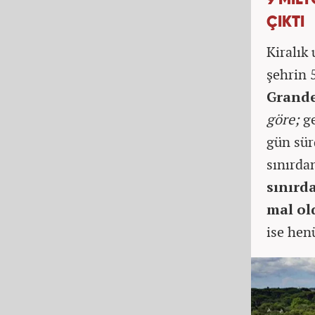
9 MİL
ÇIKTI
Kiralık
şehrin 5
Grande
göre;
ge
gün sür
sınırda
sınırd
mal o
ise hen