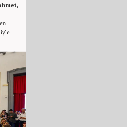
ahmet,
sen
iyle