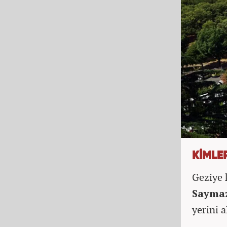
KİMLER
Geziye 
Saymaz
yerini a