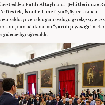
davet edilen
Fatih Altaylı
’nın, "
Şehitlerimize R
n'e Destek, İsrail'e Lanet
" yürüyüşü sırasında
nen saldırıyı ve saldırganı övdüğü gerekçesiyle re
lan soruşturmada konulan “
yurtdışı yasağı
” neden
 gidemediği öğrenildi.