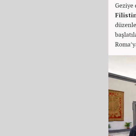
Geziye 
Filisti
düzenle
başlatı
Roma’ya