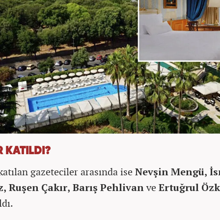
 KATILDI?
katılan gazeteciler arasında ise
Nevşin Mengü, İs
, Ruşen Çakır, Barış Pehlivan
ve
Ertuğrul Öz
ldı.