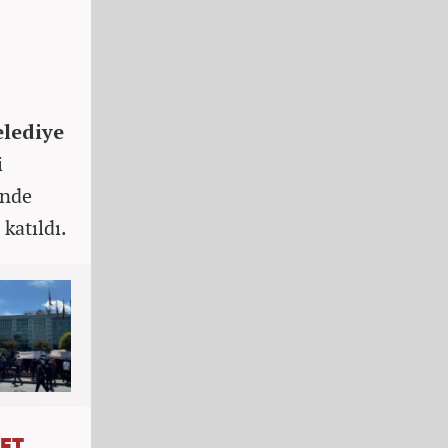
elediye
i
inde
katıldı.