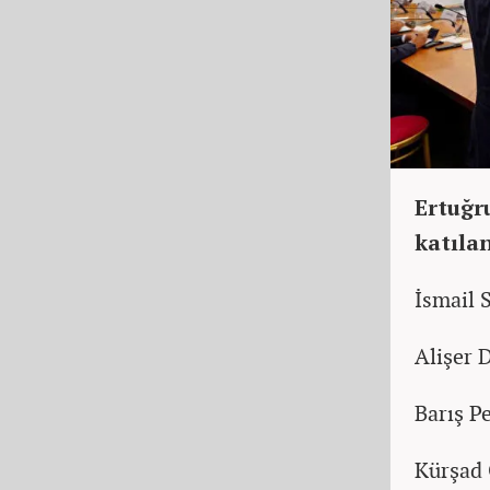
Ertuğru
katılan
İsmail 
Alişer 
Barış P
Kürşad