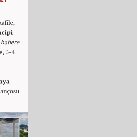
YET
afile,
ncipi
n habere
e, 3-4
raya
lançosu