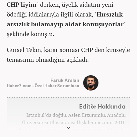
CHP'liyim
" derken, üyelik aidatını yeni
ödediği iddialarıyla ilgili olarak, "
Hırsızlık-
arsızlık bulamayıp aidat konuşuyorlar
"
şeklinde konuştu.
Gürsel Tekin, karar sonrası CHP'den kimseyle
temasının olmadığını açıkladı.
Faruk Arslan
Haber7.com - Özel Haber Sorumlusu
Editör Hakkında
İstanbul’da doğdu. Aslen Erzurumlu. Anadolu
Üniversitesi Uluslararası İlişkiler mezunu. 2010
yılından bu yana gazete ve internet haberciliğinde.