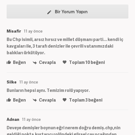
Bir Yorum Yapın
Misafir
11 ay önce
Bu Chp isimli, arsız hırsız ve millet düşmanı parti... kendi iç
kavgaları ile, 3 tarafı denizler ile çevrili vatanımızdaki
balıkları ürkütüyor.
Beğen
Cevapla
Toplam
10
beğeni
Silke
11 ay önce
Bunların hepsi aynı. Temizim rolü yapıyor.
Beğen
Cevapla
Toplam
3
beğeni
Adnan
11 ay önce
Deveye demişler boynun eğri nerem doğru demiş.chp,nin
geldiği nokta.kurtarıcı rolündeki gürsel çay ocağından