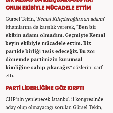
BİR MESAJ DA KILIÇDAROĞLU'NA:
ONUN EKİBİYLE MÜCADELE ETTİM
Gürsel Tekin, '
Kemal Kılıçdaroğlu'nun adamı
'
ithamlarına da karşılık vererek, “
Ben bir
ekibin adamı olmadım. Geçmişte Kemal
beyin ekibiyle mücadele ettim. Biz
partide birliği tesis edeceğiz. Bu zor
dönemde partimizin kurumsal
kimliğine sahip çıkacağız
” sözlerini sarf
etti.
PARTİ LİDERLİĞİNE GÖZ KIRPTI
CHP'nin yenienecek İstanbul il kongresinde
aday olup olmayacağı sorulan Gürsel Tekin,