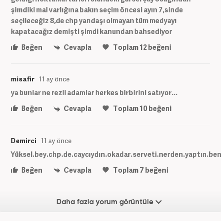
şimdiki mal varlığına bakın seçim öncesi ayın 7,sinde
seçileceğiz 8,de chp yandaşı olmayan tüm medyayı
kapatacağız demişti şimdi kanundan bahsediyor
Beğen
Cevapla
Toplam
12
beğeni
misafir
11 ay önce
ya bunlar ne rezil adamlar herkes birbirini satıyor...
Beğen
Cevapla
Toplam
10
beğeni
Demirci
11 ay önce
Yüksel.bey.chp.de.caycıydın.okadar.serveti.nerden.yaptın.ben
Beğen
Cevapla
Toplam
7
beğeni
Daha fazla yorum görüntüle