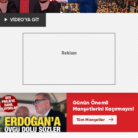
VİDEO'YA GİT