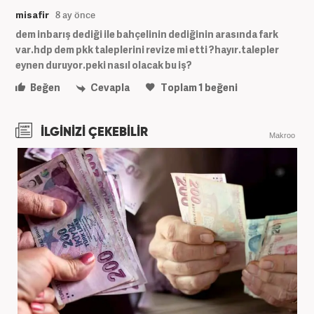
misafir
8 ay önce
dem inbarış dediği ile bahçelinin dediğinin arasında fark
var.hdp dem pkk taleplerini revize mi etti ?hayır.talepler
eynen duruyor.peki nasıl olacak bu iş?
Beğen
Cevapla
Toplam
1
beğeni
İLGİNİZİ ÇEKEBİLİR
Makroo