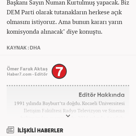
Başkanı Sayın Numan Kurtulmuş yapacak. Biz
DEM Parti olarak tutanakların herkese açık
olmasını istiyoruz. Ama bunun kararı yarın
komisyonda alınacak" diye konuştu.
KAYNAK : DHA
Ömer Faruk Aktaş
Haber7.com - Editör
Editör Hakkında
1991 yılında Bayburt’ta doğdu. Kocaeli Üniversitesi
İletişim Fakültesi Radyo Televizyon ve Sinema
bölümünden mezun oldu. 2016 yılında Anadolu
Ajansı'nda stajını yaptı. Yeni Şafak ve Akşam
İLİŞKİLİ HABERLER
Gazetesi'nde çalıştı. Nisan 2021'den bu yana