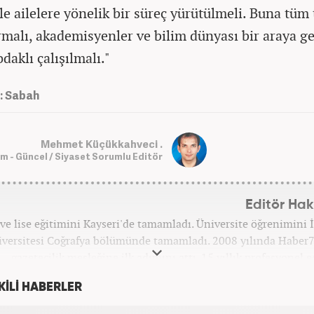
le ailelere yönelik bir süreç yürütülmeli. Buna tüm
rmalı, akademisyenler ve bilim dünyası bir araya g
daklı çalışılmalı."
: Sabah
Mehmet Küçükkahveci .
 - Güncel / Siyaset Sorumlu Editör
Editör Ha
ve lise eğitimini Kayseri'de tamamladı. Üniversite öğrenimini 
versitesi Coğrafya bölümünde tamamladı. 2008 yılında Haber
gazetecilik mesleğine ilk adımını attı. 15 yıllık profesyonel e
iyerinde tüm kategorilerde görev yaptı. Meslek hayatına Haber
KİLİ HABERLER
'Güncel/Siyaset Sorumlu Editörü' olarak devam etm