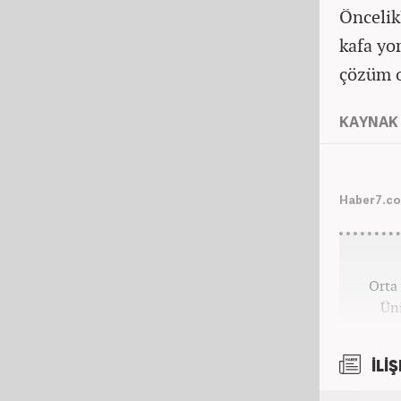
Öncelik
kafa yo
çözüm o
KAYNAK 
Haber7.com
Orta 
Üni
kar
İLİŞ