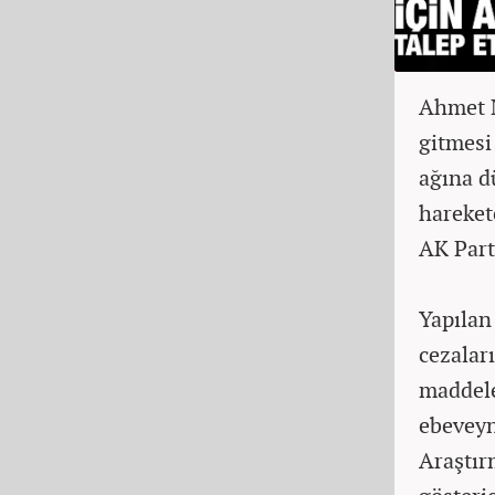
Ahmet M
gitmesi
ağına d
hareket
AK Part
Yapılan
cezalar
maddele
ebeveyn
Araştır