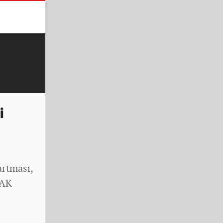
i
artması,
 AK