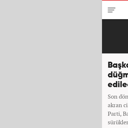
Başka
düğm
edil
Son dön
akran c
Parti, B
sürükle