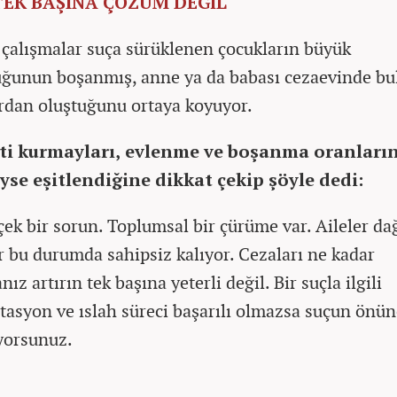
TEK BAŞINA ÇÖZÜM DEĞİL
 çalışmalar suça sürüklenen çocukların büyük
ğunun boşanmış, anne ya da babası cezaevinde b
rdan oluştuğunu ortaya koyuyor.
ti kurmayları, evlenme ve boşanma oranları
yse eşitlendiğine dikkat çekip şöyle dedi:
çek bir sorun. Toplumsal bir çürüme var. Aileler da
r bu durumda sahipsiz kalıyor. Cezaları ne kadar
anız artırın tek başına yeterli değil. Bir suçla ilgili
itasyon ve ıslah süreci başarılı olmazsa suçun önü
yorsunuz.