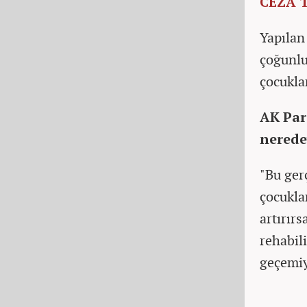
CEZA 
Yapılan
çoğunlu
çocukla
AK Par
nerede
"Bu ger
çocukla
artırırs
rehabil
geçemi