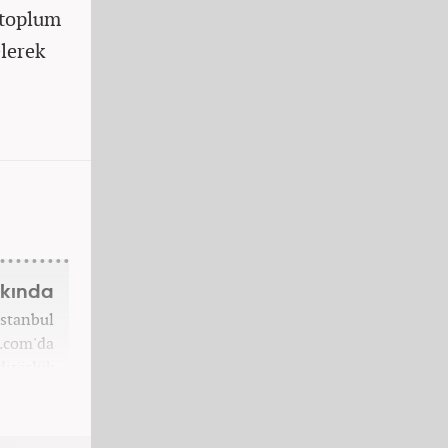
 toplum
elerek
kkında
İstanbul
7.com'da
ditörlük
7.com'da
ektedir.