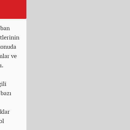
rban
tlerinin
 konuda
mlar ve
ı.
ili
 bazı
klar
ol