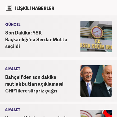
2022 yılındaki mezuniyetinin ardından Beyaz TV'de
İLİŞKİLİ HABERLER
'Haber Editörü' pozisyonunda görev aldı. 2024
yılının Şubat ayından itibaren Haber7'deki Gündem
Editörü kariyerine devam etmektedir.
GÜNCEL
Son Dakika: YSK
Başkanlığı'na Serdar Mutta
seçildi
SİYASET
Bahçeli'den son dakika
mutlak butlan açıklaması!
CHP'lilere sürpriz çağrı
SİYASET