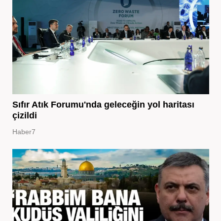
Sıfır Atık Forumu'nda geleceğin yol haritası
çizildi
Haber7