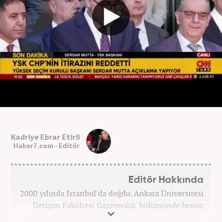
Kadriye Ebrar Etirli
Haber7.com - Editör
Editör Hakkında
2000 yılında İstanbul'da doğdu. Ankara Üniversitesi
İletişim Fakültesi Gazetecilik' bölümünde henüz
okurken HaberAnkara ve AnkaraMasası'nda çalıştı.