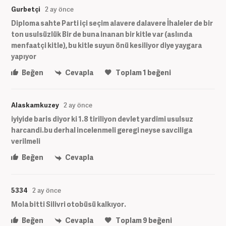
Gurbetçi
2 ay önce
Diploma sahte Parti içi seçim alavere dalavere İhaleler de bir
ton usulsüzlük Bir de buna inanan bir kitle var (aslında
menfaatçi kitle), bu kitle suyun önü kesiliyor diye yaygara
yapıyor
Beğen
Cevapla
Toplam
1
beğeni
Alaskamkuzey
2 ay önce
iyiyide baris diyor ki 1.8 tiriliyon devlet yardimi usulsuz
harcandi.bu derhal incelenmeli geregi neyse savciliga
verilmeli
Beğen
Cevapla
5334
2 ay önce
Mola bitti Silivri otobüsü kalkıyor.
Beğen
Cevapla
Toplam
9
beğeni