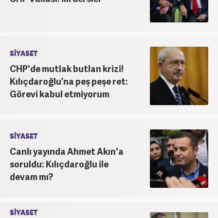
SİYASET
CHP'de mutlak butlan krizi!
Kılıçdaroğlu’na peş peşe ret:
Görevi kabul etmiyorum
SİYASET
Canlı yayında Ahmet Akın'a
soruldu: Kılıçdaroğlu ile
devam mı?
SİYASET