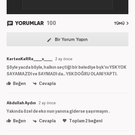
100
YORUMLAR
TÜMÜ
Bir Yorum Yapın
KertenKeRRe____x____
2 ay önce
Şöyle yacda böyle, halkın seçtiği bir belediye bşk'nı YSK YOK
SAYAMAZDI ve SAYMADI da.. YSK DOĞRU OLANI YAPTI.
Beğen
Cevapla
Abdullah Aydın
2 ay önce
Yakında özel de eko nun yanına giderse şaşırmayın .
Beğen
Cevapla
Toplam
2
beğeni