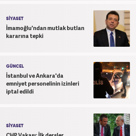
SİYASET
İmamoğlu'ndan mutlak butlan
kararına tepki
GÜNCEL
İstanbul ve Ankara'da
emniyet personelinin izinleri
iptal edildi
SİYASET
CHP Vakası: İlk dersler