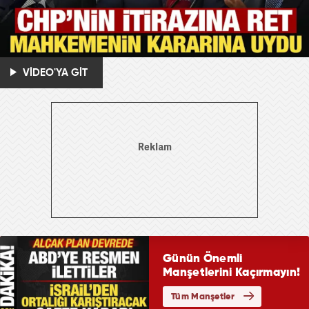
VİDEO'YA GİT