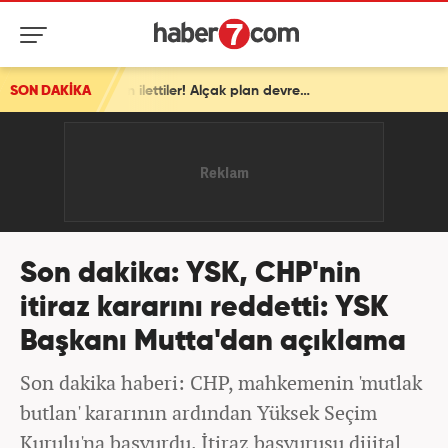
SON DAKİKA
İsrail'den ortalığı karıştıracak Gazze kararı! ABD'ye resmen ilettiler! Alçak plan devrede
Son dakika: YSK, CHP'nin
itiraz kararını reddetti: YSK
Başkanı Mutta'dan açıklama
Son dakika haberi: CHP, mahkemenin 'mutlak
butlan' kararının ardından Yüksek Seçim
Kurulu'na başvurdu. İtiraz başvurusu dijital