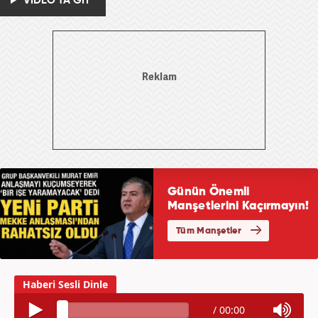
VİDEO'YA GİT
/
00:00