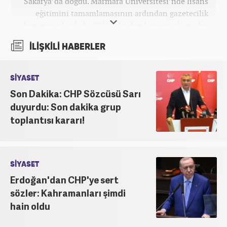
Sakarya’da doğdu. Marmara Üniversitesi’nde lisans
eğitimini tamamlamasının ardından gazetecilik
kariyerine başladı. 2016 yılından beri çeşitli medya
kuruluşlarında çalıştı. 2025 Haziran ayından
İLİŞKİLİ HABERLER
itibaren Haber7’de ‘gündem editörü’ olarak
kariyerini sürdürmekte.
SİYASET
Son Dakika: CHP Sözcüsü Sarı
duyurdu: Son dakika grup
toplantısı kararı!
SİYASET
Erdoğan'dan CHP'ye sert
sözler: Kahramanları şimdi
hain oldu