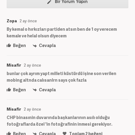
Bir Yorum Yapın
Zopa
2 ay önce
By kemal o hırkızları partiden atsın ben de 1 oy verecem
kemale ve helal olsun diyecem
Beğen
Cevapla
Misafir
2 ay önce
bunlar çok ayrım yapt milleti küstürdü işine son verilen
mobing altnda calısanlrn says çok fazla
Beğen
Cevapla
Misafir
2 ay önce
CHP binasınin duvarında başkanlarının asılı olduğu
fotoğraflarda özel 'in fotoğrafinin inmesi gerekiyor.
Beğen
Cevapla
Toplam
2
beğeni