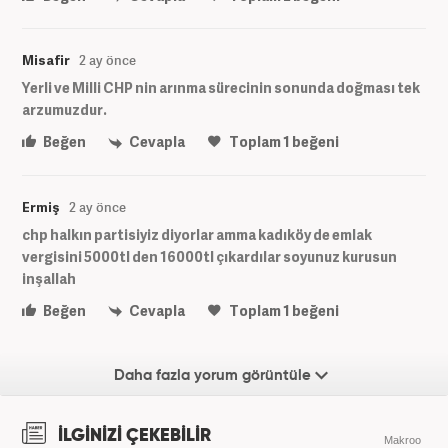
Misafir
2 ay önce
Yerli ve Milli CHP nin arınma sürecinin sonunda doğması tek
arzumuzdur.
Beğen
Cevapla
Toplam
1
beğeni
Ermiş
2 ay önce
chp halkın partisiyiz diyorlar amma kadıköy de emlak
vergisini 5000tl den 16000tl çıkardılar soyunuz kurusun
inşallah
Beğen
Cevapla
Toplam
1
beğeni
Daha fazla yorum görüntüle
İLGİNİZİ ÇEKEBİLİR
Makroo