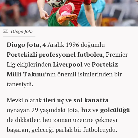
Diogo Jota
Diogo Jota
, 4 Aralık 1996 doğumlu
Portekizli profesyonel futbolcu
, Premier
Lig ekiplerinden
Liverpool
ve
Portekiz
Milli Takımı
’nın önemli isimlerinden bir
tanesiydi.
Mevki olarak
ileri uç
ve
sol kanatta
oynayan 29 yaşındaki Jota,
hız
ve
golcülüğü
ile dikkatleri her zaman üzerine çekmeyi
başaran, geleceği parlak bir futbolcuydu.