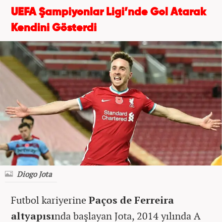
UEFA Şampiyonlar Ligi’nde Gol Atarak
Kendini Gösterdi
Diogo Jota
Futbol kariyerine
Paços de Ferreira
altyapısı
nda başlayan Jota, 2014 yılında A