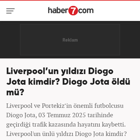
Liverpool’un yıldızı Diogo
Jota kimdir? Diogo Jota öldü
mü?
Liverpool ve Portekiz’in önemli futbolcusu
Diogo Jota, 03 Temmuz 2025 tarihinde
geçirdiği trafik kazasında hayatını kaybetti.
Liverpool'un ünlü yıldızı Diogo Jota kimdir?