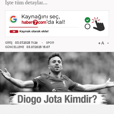
İşte tüm detaylar...
GİRİŞ
03.07.2025 11:26
SPOR
GÜNCELLEME
03.07.2025 15:07