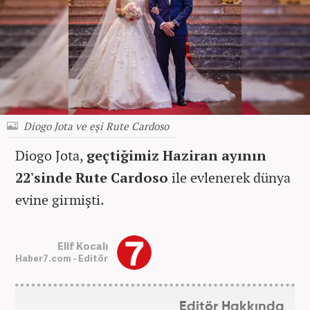
Diogo Jota ve eşi Rute Cardoso
Diogo Jota,
geçtiğimiz Haziran ayının
22'sinde Rute Cardoso
ile evlenerek dünya
evine girmişti.
Elif Kocalı
Haber7.com - Editör
Editör Hakkında