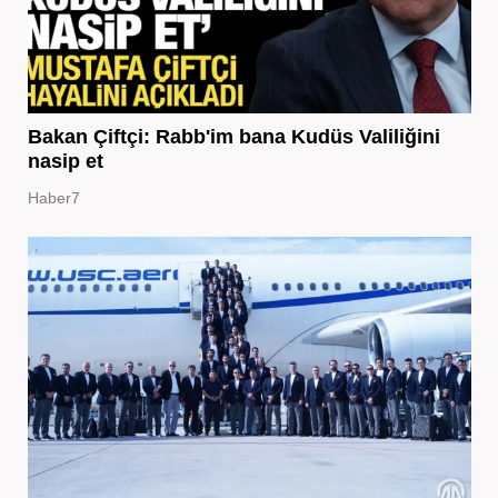
Bakan Çiftçi: Rabb'im bana Kudüs Valiliğini
nasip et
Haber7