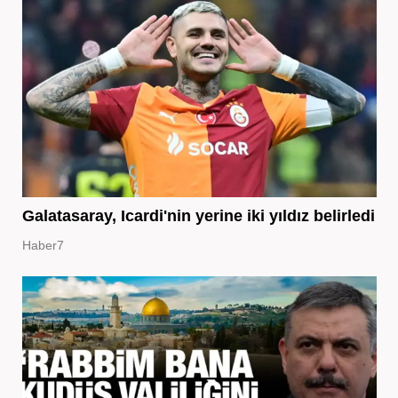
Galatasaray, Icardi'nin yerine iki yıldız belirledi
Haber7