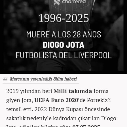
Marca'nın yayınladığı ölüm haberi
2019 yılından beri
Milli takımda
forma
giyen Jota,
UEFA Euro 2020
’de Portekiz’i
temsil etti. 2022 Dünya Kupası öncesinde
sakatlık nedeniyle kadrodan çıkarılan Diogo