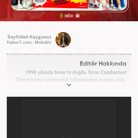
Seyfullah Kaygusuz
Haber7.com - Muhabir
Editör Hakkında
1998 yılında Sivas'ta doğdu. Sivas Cumhuriyet
Üniversitesi Gazetecilik bölümünden mezun oldu.
Gazeteciliğe 2016 yılında başladıktan sonra çeşitli
TV, ajans ve haber sitelerinde görev aldı. 2021
yılında Haber7.com ailesine dahil oldu. Osmanlıca
ve İngilizce bilmektedir. Mesleki hayatına
Haber7.com’da devam etmektedir.