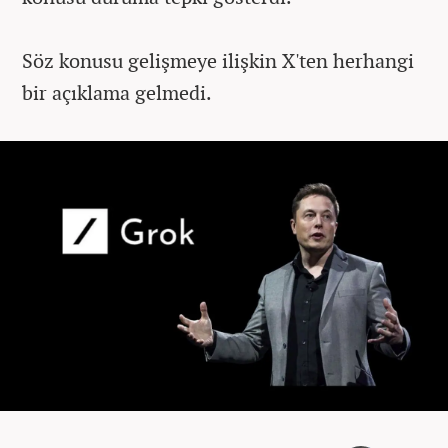
Söz konusu gelişmeye ilişkin X'ten herhangi
bir açıklama gelmedi.