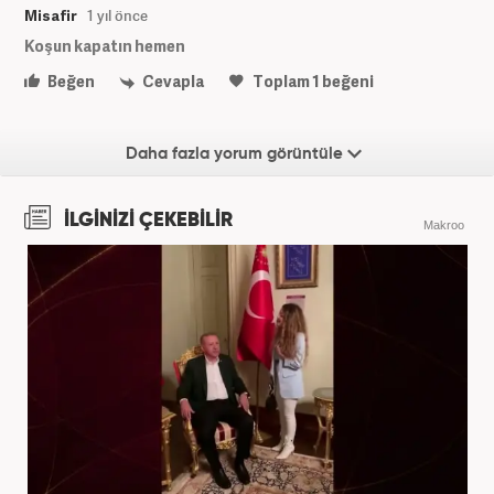
Misafir
1 yıl önce
Koşun kapatın hemen
Beğen
Cevapla
Toplam
1
beğeni
Daha fazla yorum görüntüle
İLGİNİZİ ÇEKEBİLİR
Makroo