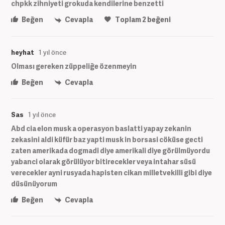
chpkk zihniyeti grokuda kendilerine benzetti
Beğen
Cevapla
Toplam
2
beğeni
heyhat
1 yıl önce
Olması gereken züppeliğe özenmeyin
Beğen
Cevapla
Sas
1 yıl önce
Abd cia elon musk a operasyon baslatti yapay zekanin
zekasini aldi küfür baz yapti musk in borsasi cöküse gecti
zaten amerikada dogmadi diye amerikali diye görülmüyordu
yabanci olarak görülüyor bitirecekler veya intahar süsü
verecekler ayni rusyada hapisten cikan milletvekilli gibi diye
düsünüyorum
Beğen
Cevapla