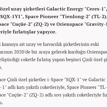
özel uzay şirketleri Galactic Energy "Ceres-1",
"SQX-1Y1", Space Pioneer "Tienlong-2" (TL-2)
ace "Cuçüe-2" (ZQ-2) ve Orienspace "Gravity-
riyle fırlatışlar yapıyor.
 kamuya ait uzay ve havacılık şirketlerinin eski
larının 2020'de bir araya gelerek kurduğu Orienspa
liştirdiği roketle fırlatış yapan beşinci Çinli özel ş
.
ce Çinli özel şirketler i-Space "SQX-1" ve Galactic
1" adlı katı yakıtlı roketleriyle, Space Pioneer "TL
e "Cuçüe-2" (ZQ-2) adlı sıvı yakıtlı roketleriyle fır
ı.