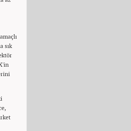
 amaçlı
a sık
ektör
X'in
erini
i
ce,
irket