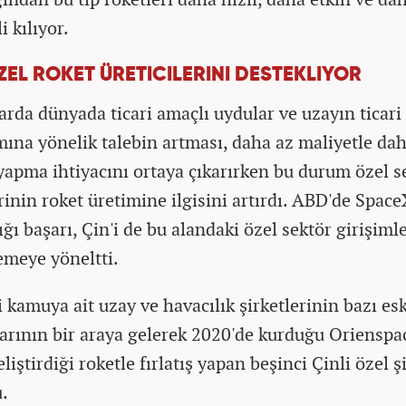
i kılıyor.
ZEL ROKET ÜRETICILERINI DESTEKLIYOR
larda dünyada ticari amaçlı uydular ve uzayın ticari
mına yönelik talebin artması, daha az maliyetle dah
ş yapma ihtiyacını ortaya çıkarırken bu durum özel s
rinin roket üretimine ilgisini artırdı. ABD'de Space
ğı başarı, Çin'i de bu alandaki özel sektör girişiml
emeye yöneltti.
 kamuya ait uzay ve havacılık şirketlerinin bazı esk
larının bir araya gelerek 2020'de kurduğu Orienspa
liştirdiği roketle fırlatış yapan beşinci Çinli özel ş
.