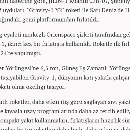
nın haberine göre, JILIN-1 Kuanfu 02B-07, Şütien
2 uyduları, "Gravity-1 Y2" roketi ile Sarı Deniz'de
çığındaki gemi platformundan fırlatıldı.
 eyaleti merkezli Orienspace şirketi tarafından gel
1, ikinci kez bir fırlatışta kullanıldı. Roketle ilk fır
24'te yapılmıştı.
er Yörüngesi'ne 6,5 ton, Güneş Eş Zamanlı Yörünge
 taşıyabilen Gravity-1, dünyanın katı yakıtla çalışa
keti olma özelliği taşıyor.
ıtlı roketler, daha etkin itiş gücü sağlayan sıvı yakıt
re kıyasla uzay programlarında daha az tercih ediliy
ompakt yakıt kullanmaları, fırlatışların hazırlık sü
ğından bu tip roketleri daha hızlı, daha etkin ve da