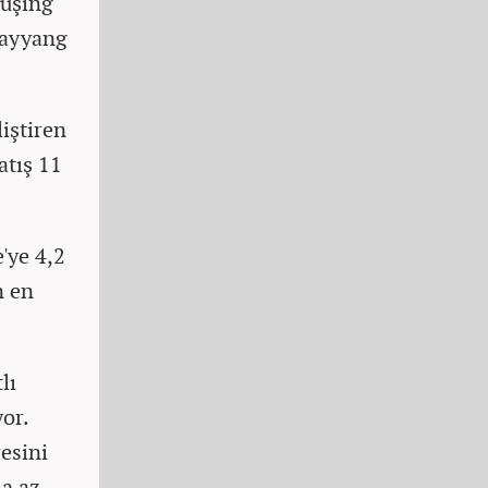
yüşing
 Hayyang
iştiren
latış 11
'ye 4,2
n en
lı
or.
resini
ha az