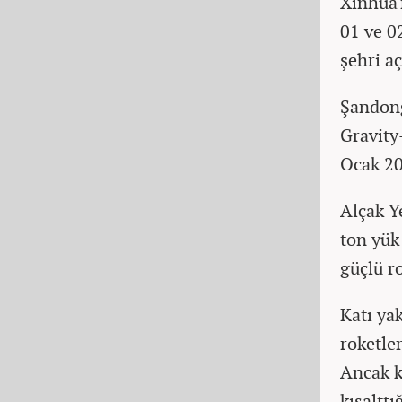
Xinhua'
01 ve 0
şehri a
Şandong
Gravity-
Ocak 20
Alçak Y
ton yük
güçlü ro
Katı yak
roketle
Ancak k
kısalttı