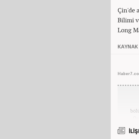
Çin'de 
Bilimi v
Long Ma
KAYNAK 
Haber7.co
böl
Öz
Ayrıc
İLİŞ