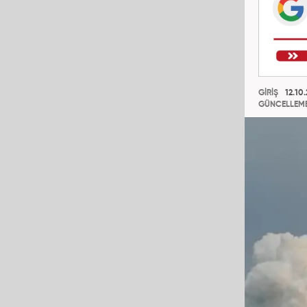
GİRİŞ
12.10.
GÜNCELLEM