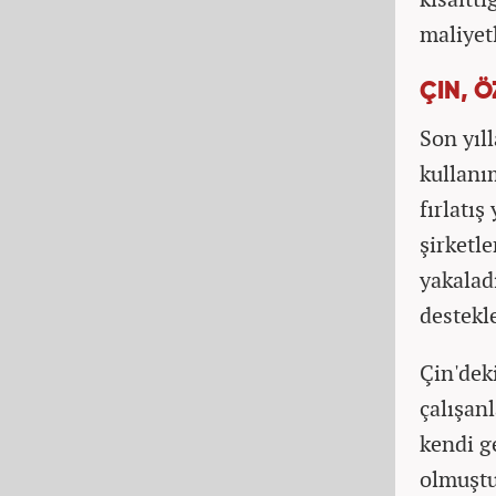
maliyetl
ÇIN, Ö
Son yıl
kullanı
fırlatı
şirketle
yakaladı
destekl
Çin'deki
çalışan
kendi ge
olmuştu