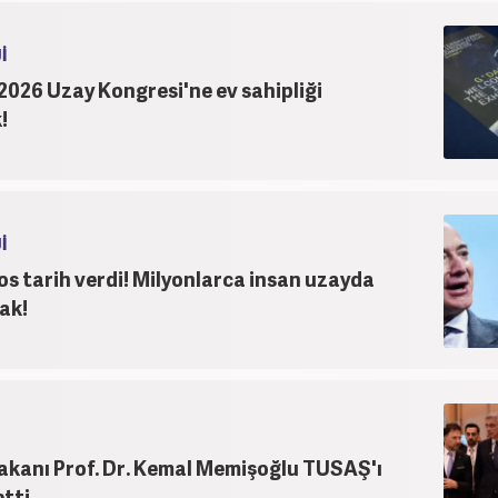
tutm
İ
2026 Uzay Kongresi'ne ev sahipliği
!
İ
os tarih verdi! Milyonlarca insan uzayda
ak!
akanı Prof. Dr. Kemal Memişoğlu TUSAŞ'ı
etti