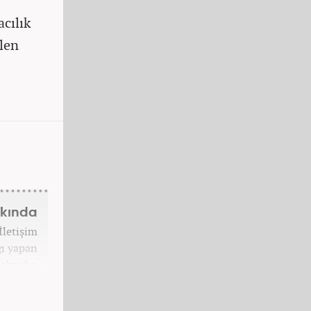
acılık
ilen
kkında
İletişim
ğı yapan
aktadır.
 bir güç
n planda