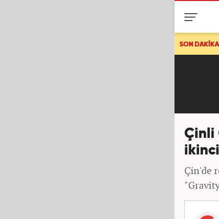
Böyle bir futbolcu Süper Lig'e gelmedi! Premier
SON DAKİKA
Çinli
ikinci
Çin'de r
"Gravity