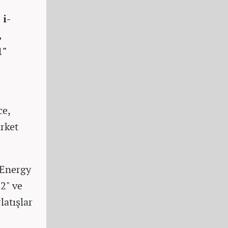
 i-
,
1"
ce,
irket
 Energy
-2" ve
latışlar