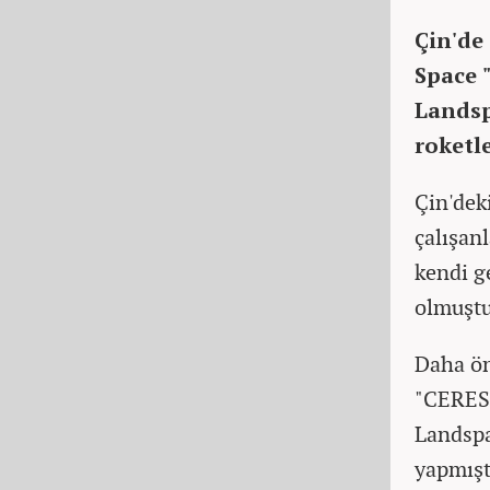
Çin'de 
Space 
Landsp
roketle
Çin'deki
çalışan
kendi ge
olmuştu
Daha ön
"CERES-
Landspac
yapmışt