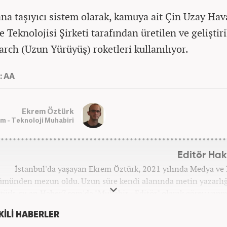
ana taşıyıcı sistem olarak, kamuya ait Çin Uzay Hav
e Teknolojisi Şirketi tarafından üretilen ve geliştir
rch (Uzun Yürüyüş) roketleri kullanılıyor.
: AA
Ekrem Öztürk
m - Teknoloji Muhabiri
Editör Ha
İstanbul'da yaşayan Ekrem Öztürk, 2021 yılında Medya ve 
ümünden mezun oldu. Uzun süre kendi alanında metin yazarlı
türk, şu an Haber7.com'da "Muhabir - Editör" olarak görev yapm
a günümüz insan ilişkilerinde saygının ve empatinin çok büyük
KİLİ HABERLER
olduğuna inanmakta ve bu değerleri meslek hayatında da ö