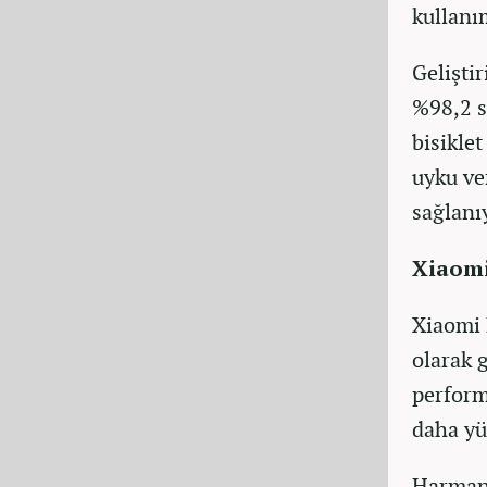
kullanı
Gelişti
%98,2 s
bisikle
uyku ver
sağlanı
Xiaomi
Xiaomi 
olarak 
perform
daha yü
Harman 