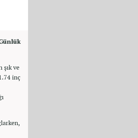
 Günlük
 şık ve
1.74 inç
ğı
larken,