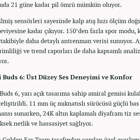
mda 21 güne kadar pil ömrü mümkün oluyor.
rilmiş sensörleri sayesinde kalp atış hızı ölçüm doğ
eviyesine kadar çıkıyor. 150’den fazla spor modu, 
t takibiyle daha detaylı antrenman verisi sunuyor. A
imliliği ve trend raporları ile daha kapsamlı analiz
yor.
 Buds 6: Üst Düzey Ses Deneyimi ve Konfor
Buds 6, yarı açık tasarıma sahip amiral gemisi kula
geliştirildi. 11 mm üç mıknatıslı sürücüsü güçlü bas
ansı sunarken, 24K altın kaplamalı diyafram tiz se
ksek netlik ve hassasiyet sağlıyor.
Golden Ear Team tarafından yapılan özel ayarlama