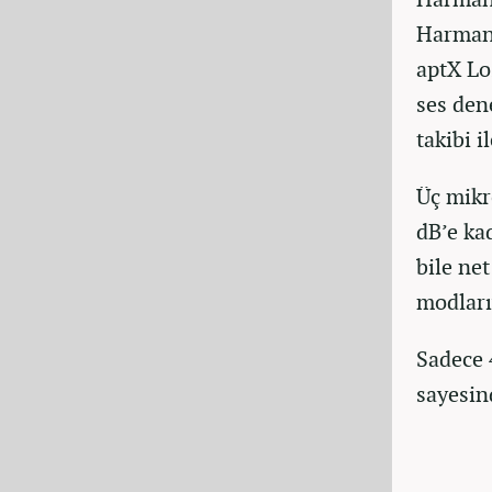
Harman
aptX Lo
ses den
takibi i
Üç mikr
dB’e ka
bile ne
modları
Sadece 
sayesin