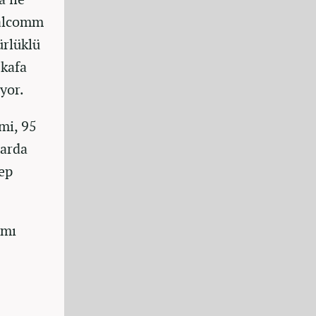
ualcomm
ürlüklü
 kafa
yor.
mi, 95
larda
ep
ımı