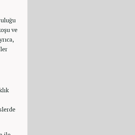
ruluğu
koşu ve
yrıca,
ler
klık
slerde
 ile