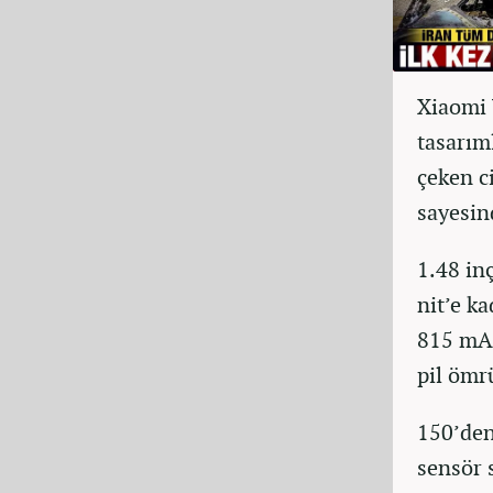
Xiaomi W
tasarım
çeken c
sayesin
1.48 in
nit’e k
815 mAh
pil ömr
150’den
sensör 