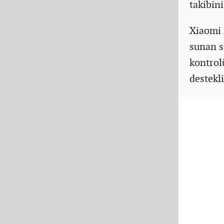
takibin
Xiaomi 
sunan s
kontrol
destekli