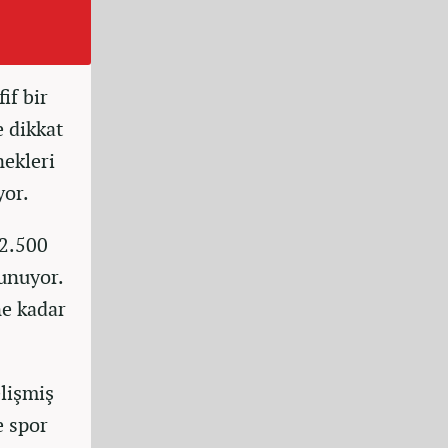
if bir
e dikkat
nekleri
yor.
 2.500
sunuyor.
ne kadar
lişmiş
e spor