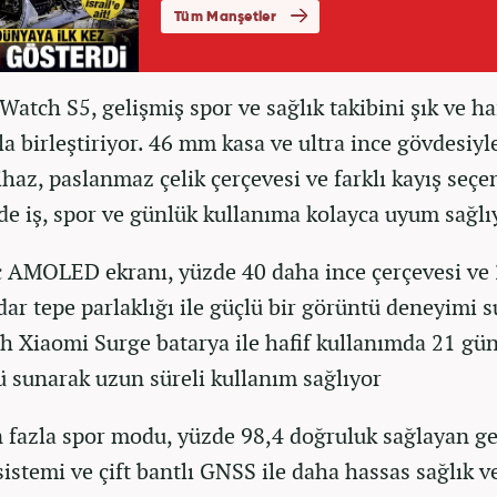
atch S5, gelişmiş spor ve sağlık takibini şık ve haf
la birleştiriyor. 46 mm kasa ve ultra ince gövdesiyl
ihaz, paslanmaz çelik çerçevesi ve farklı kayış seçe
de iş, spor ve günlük kullanıma kolayca uyum sağlı
ç AMOLED ekranı, yüzde 40 daha ince çerçevesi ve
adar tepe parlaklığı ile güçlü bir görüntü deneyimi 
 Xiaomi Surge batarya ile hafif kullanımda 21 gü
ü sunarak uzun süreli kullanım sağlıyor
 fazla spor modu, yüzde 98,4 doğruluk sağlayan ge
sistemi ve çift bantlı GNSS ile daha hassas sağlık v