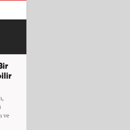
ir
ilir
m,
ü
ı ve