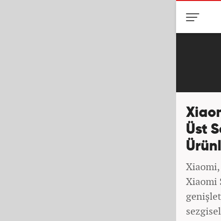
Xiao
Üst S
Ürünl
Xiaomi,
Xiaomi 
genişlet
sezgisel