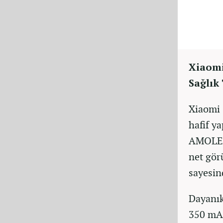
Xiaomi
Sağlık
Xiaomi 
hafif ya
AMOLED 
net gör
sayesin
Dayanık
350 mAh