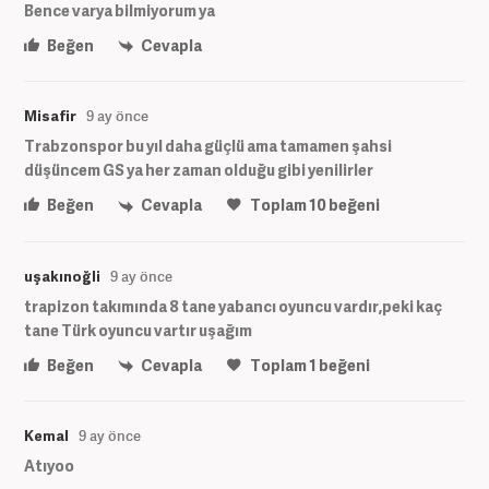
Bence varya bilmiyorum ya
Beğen
Cevapla
Misafir
9 ay önce
Trabzonspor bu yıl daha güçlü ama tamamen şahsi
düşüncem GS ya her zaman olduğu gibi yenilirler
Beğen
Cevapla
Toplam
10
beğeni
uşakınoğli
9 ay önce
trapizon takımında 8 tane yabancı oyuncu vardır,peki kaç
tane Türk oyuncu vartır uşağım
Beğen
Cevapla
Toplam
1
beğeni
Kemal
9 ay önce
Atıyoo