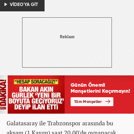
VİDEO'YA GİT
Galatasaray ile Trabzonspor arasında bu
akşam (1 Kasım) saat 20.00'de oynanacak