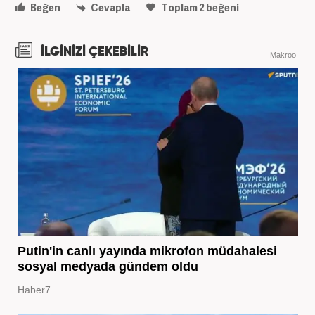
Beğen
Cevapla
Toplam
2
beğeni
İLGİNİZİ ÇEKEBİLİR
Makroo
Putin'in canlı yayında mikrofon müdahalesi
sosyal medyada gündem oldu
Haber7