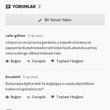
2
YORUMLAR
Bir Yorum Yapın
zafer gülten
11 ay önce
otopsi ve soruşturma gereksiz,o tepede oturmuş ne
yapıyorlardı,muhtemelen içki içiyorlardı,adamda sarhoş
olunca denge ,dikkat kalmadı tabi.
Beğen
Cevapla
Toplam
1
beğeni
Kırsehirli
11 ay önce
Bu konuyla ilgili erdek'te doğalgazcı ceyda diye bilinen
kadını sorguladınız mı?
Beğen
Cevapla
Toplam
1
beğeni