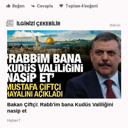
Beğen
Cevapla
Toplam
4
beğeni
İLGİNİZİ ÇEKEBİLİR
Makroo
Bakan Çiftçi: Rabb'im bana Kudüs Valiliğini
nasip et
Haber7