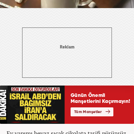
Ev yapımı beyaz sıcak çikolata tarifi pürüzsüz