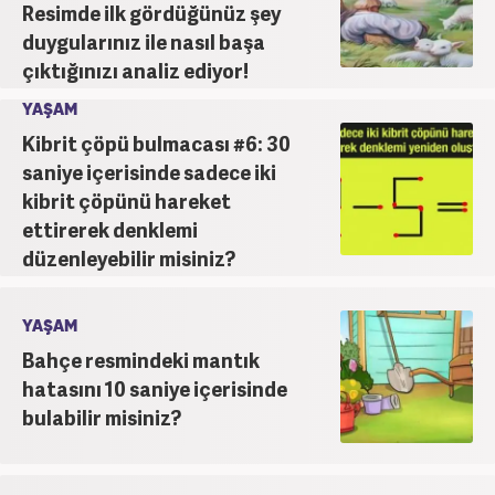
Resimde ilk gördüğünüz şey
duygularınız ile nasıl başa
çıktığınızı analiz ediyor!
YAŞAM
Kibrit çöpü bulmacası #6: 30
saniye içerisinde sadece iki
kibrit çöpünü hareket
ettirerek denklemi
düzenleyebilir misiniz?
YAŞAM
Bahçe resmindeki mantık
hatasını 10 saniye içerisinde
bulabilir misiniz?