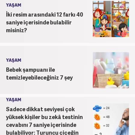
YAŞAM
İki resim arasındaki 12 farkı 40
saniye içerisinde bulabilir
misiniz?
YAŞAM
Bebek şampuanı ile
temizleyebileceğiniz 7 şey
YAŞAM
Sadece dikkat seviyesi çok
yüksek kişiler bu zekâ testinin
cevabını 7 saniye içerisinde
bulabiliyor: Turuncu çiçeğin