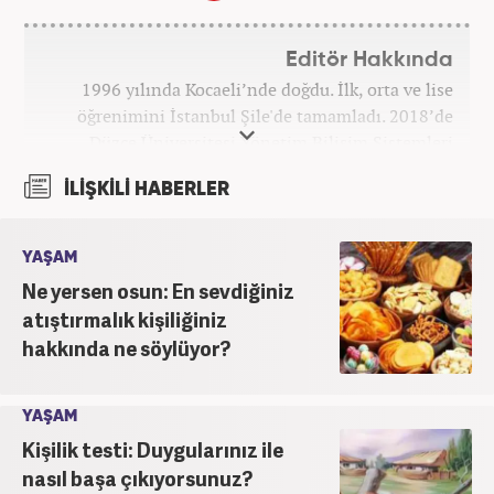
Editör Hakkında
1996 yılında Kocaeli’nde doğdu. İlk, orta ve lise
öğrenimini İstanbul Şile'de tamamladı. 2018’de
Düzce Üniversitesi Yönetim Bilişim Sistemleri
bölümünden mezun oldu. Kanal7 Medya Grubu’na
İLİŞKİLİ HABERLER
bağlı Haber7.com bünyesinde ‘SEO Editörü’
unvanıyla görev yapmaktadır.
YAŞAM
Ne yersen osun: En sevdiğiniz
atıştırmalık kişiliğiniz
hakkında ne söylüyor?
YAŞAM
Kişilik testi: Duygularınız ile
nasıl başa çıkıyorsunuz?