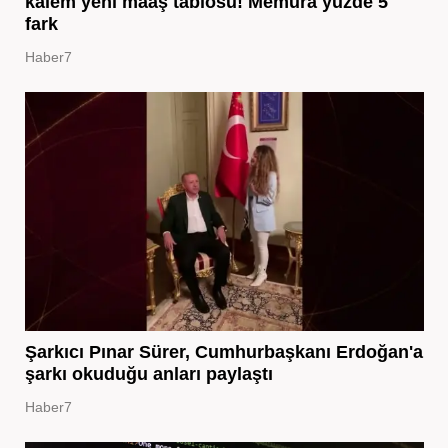
kalem yeni maaş tablosu! Memura yüzde 5
fark
Haber7
Şarkıcı Pınar Sürer, Cumhurbaşkanı Erdoğan'a
şarkı okuduğu anları paylaştı
Haber7