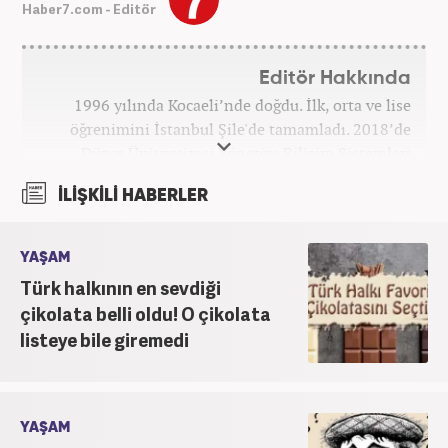
Haber7.com - Editör
Editör Hakkında
1996 yılında Kocaeli’nde doğdu. İlk, orta ve lise
öğrenimini İstanbul Şile'de tamamladı. 2018’de
Düzce Üniversitesi Yönetim Bilişim Sistemleri
bölümünden mezun oldu. Kanal7 Medya Grubu’na
İLİŞKİLİ HABERLER
bağlı Haber7.com bünyesinde ‘SEO Editörü’
unvanıyla görev yapmaktadır.
YAŞAM
Türk halkının en sevdiği
çikolata belli oldu! O çikolata
listeye bile giremedi
YAŞAM