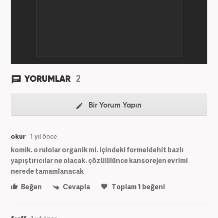
2
YORUMLAR
Bir Yorum Yapın
okur
1 yıl önce
komik. o rulolar organik mi. içindeki formeldehit bazlı
yapıştırıcılar ne olacak. çözülülünce kansorejen evrimi
nerede tamamlanacak
Beğen
Cevapla
Toplam
1
beğeni