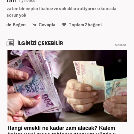
ferff
1 yıl önce
zaten bir cøpleri bahce ve sokaklara atiyoruz o konu da
sorun yok
Beğen
Cevapla
Toplam
2
beğeni
İLGİNİZİ ÇEKEBİLİR
Makroo
Hangi emekli ne kadar zam alacak? Kalem