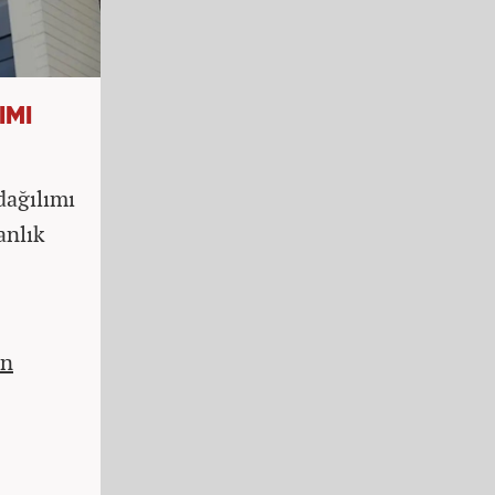
IMI
dağılımı
anlık
in