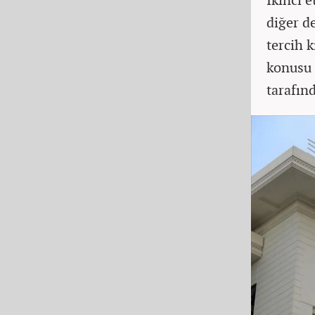
diğer d
tercih 
konusu 
tarafın