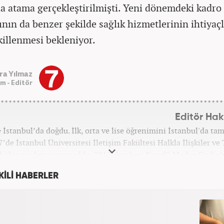
da atama gerçekleştirilmişti. Yeni dönemdeki kadro
ının da benzer şekilde sağlık hizmetlerinin ihtiyaç
killenmesi bekleniyor.
ra Yılmaz
m - Editör
Editör Ha
 İstanbul’da doğdu. İlk, orta ve lise öğrenimini İstanbul'da ta
’de İstanbul Üniversitesi İletişim Fakültesi Halkla İlişkiler ve
bölümünden mezun oldu. 2017’den beri Kanal7 Medya Grubu’n
Haber7.com bünyesinde mesleki hayatına devam etme
KİLİ HABERLER