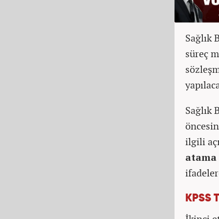
Sağlık B
süreç me
sözleşm
yapılac
Sağlık 
öncesin
ilgili 
atama 
ifadeler
KPSS 
İkinci 