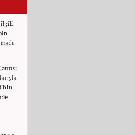
ilgili
bin
şamada
antısı
larıyla
8 bin
nde
ımı ve