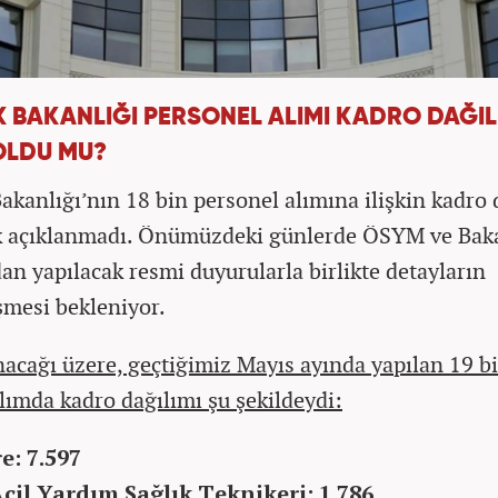
K BAKANLIĞI PERSONEL ALIMI KADRO DAĞIL
 OLDU MU?
Bakanlığı’nın 18 bin personel alımına ilişkin kadro 
k açıklanmadı. Önümüzdeki günlerde ÖSYM ve Bak
dan yapılacak resmi duyurularla birlikte detayların
şmesi bekleniyor.
nacağı üzere, geçtiğimiz Mayıs ayında yapılan 19 b
alımda kadro dağılımı şu şekildeydi:
e: 7.597
Acil Yardım Sağlık Teknikeri: 1.786