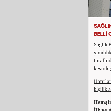
SAĞLI
BELLİ
Sağlık 
şimdili
tarafın
kesinle
Hatırla
kişilik 
Hemşir
İlk ve 