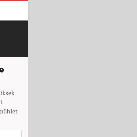
e
yüksek
i.
 mühlet