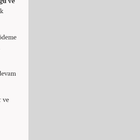
ğu ve
ak
 ödeme
i
 devam
r ve