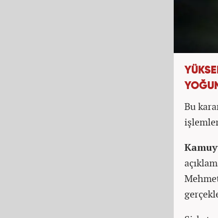
YÜKSE
YOĞUN
Bu karar
işlemle
Kamuyu
açıklam
Mehmet 
gerçekle