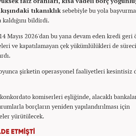
yüksek faiz oranları, kısa vadeli borç yoğunlu
akışındaki tıkanıklık
sebebiyle bu yola başvurm
 kaldığını bildirdi.
 14 Mayıs 2026'dan bu yana devam eden kredi geri
leri ve kapatılamayan çek yükümlülükleri de sürec
ırdı.
oyunca şirketin operasyonel faaliyetleri kesintisiz
.
konkordato komiserleri eşliğinde, alacaklı bankala
urumlarla borçların yeniden yapılandırılması için
ler yürütülecek.
DE ETMİŞTİ