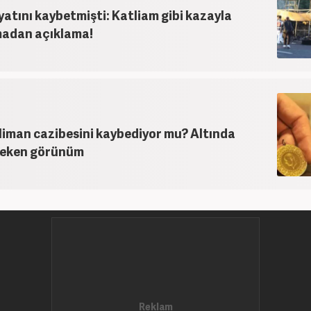
ayatını kaybetmişti: Katliam gibi kazayla
irmadan açıklama!
liman cazibesini kaybediyor mu? Altında
çeken görünüm