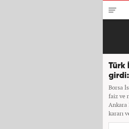
Türk 
girdi
Borsa İ
faiz ve 
Ankara 3
kararı v