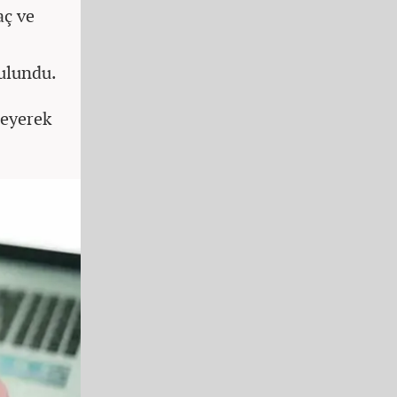
aç ve
ulundu.
leyerek