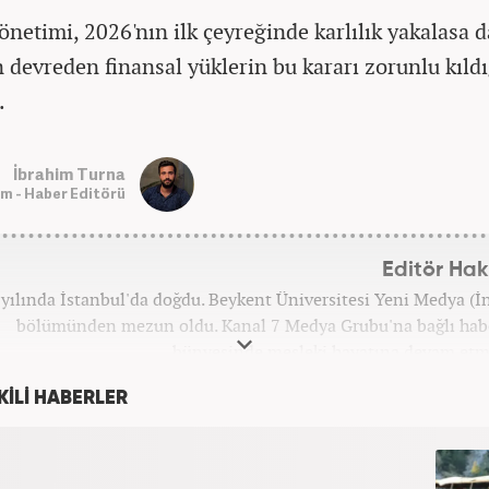
yönetimi, 2026'nın ilk çeyreğinde karlılık yakalasa 
n devreden finansal yüklerin bu kararı zorunlu kıldı
.
İbrahim Turna
m - Haber Editörü
Editör Ha
yılında İstanbul'da doğdu. Beykent Üniversitesi Yeni Medya (İn
bölümünden mezun oldu. Kanal 7 Medya Grubu'na bağlı hab
bünyesinde mesleki hayatına devam etm
KİLİ HABERLER