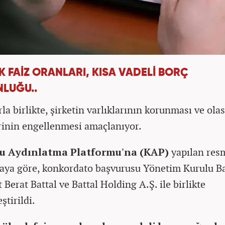
K FAİZ ORANLARI, KISA VADELİ BORÇ
LUĞU..
la birlikte, şirketin varlıklarının korunması ve olas
rinin engellenmesi amaçlanıyor.
 Aydınlatma Platformu'na (KAP)
yapılan res
aya göre, konkordato başvurusu Yönetim Kurulu B
Berat Battal ve Battal Holding A.Ş. ile birlikte
ştirildi.