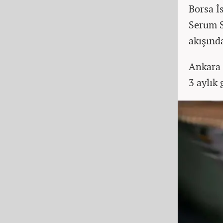
Borsa İ
Serum S
akışınd
Ankara 
3 aylık 