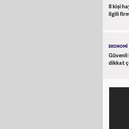
8 kişi h
ilgili f
EKONOMİ
Güvenli 
dikkat 