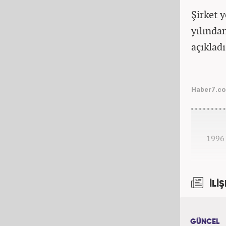
Şirket 
yılında
açıkladı
Haber7.co
1996 
İLİŞ
GÜNCEL