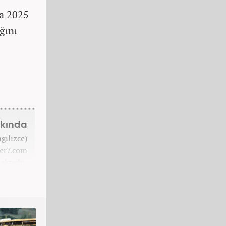
da 2025
ğını
kkında
gilizce)
er7.com
ektedir.