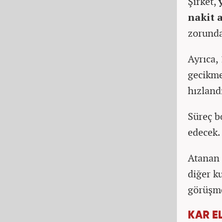
Şirket,
nakit 
zorunda
Ayrıca,
gecikme
hızland
Süreç b
edecek
Atanan 
diğer k
görüşme
KAR EL