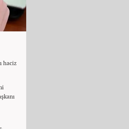
ı haciz
mi
aşkanı