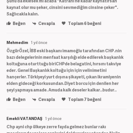
Şunu da eklesek mi acaba "Katranı ne kadar kaynatırsan
kaynat olur mu şeker, cinsini sevmediğim cinsine çeker".
Sağlıcakla kalın.
Beğen
Cevapla
Toplam
6
beğeni
Mehmedim
1 yıl önce
ÖzgürÖzel, İBB eski başkanı imamoğlu tarafından CHP.nin
bazı delegelerinin menfaat karşılığı elde edilerek başkanlık
koltuğuna oturttuğu biriCHPde belagatini, hırsını takviye
eder. Genel Başkanlık koltuğu için için velinimetini
hançerler.Türkiyeyi yurt dışına şikayeti, çıkan ikramiyenin
elden gideceği korkusundan.Diyet borcu için denilen her
şeyi yapmaya amade. Amuda kalk deseler kalkar..budur..
Beğen
Cevapla
Toplam
7
beğeni
Emekli VATANDAŞ
1 yıl önce
Chp ayni chp ülkeye zerre fayda gelmez bunlar rakı