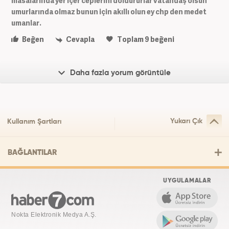
masalarında yer içer ceplerini doldururlar vatandaş ölsün
umurlarında olmaz bunun için akıllı olun ey chp den medet
umanlar.
Beğen
Cevapla
Toplam
9
beğeni
Daha fazla yorum görüntüle
Yukarı Çık
Kullanım Şartları
BAĞLANTILAR
UYGULAMALAR
Nokta Elektronik Medya A.Ş.