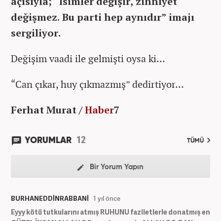
açısıyla; “İsimler değişir, zihniyet
değişmez. Bu parti hep aynıdır” imajı
sergiliyor.
Değişim vaadi ile gelmişti oysa ki…
“Can çıkar, huy çıkmazmış” dedirtiyor…
Ferhat Murat /
Haber
7
12
YORUMLAR
TÜMÜ
Bir Yorum Yapın
BURHANEDDİNRABBANİ
1 yıl önce
Eyyy kötü tutkularını atmış RUHUNU faziletlerle donatmış en