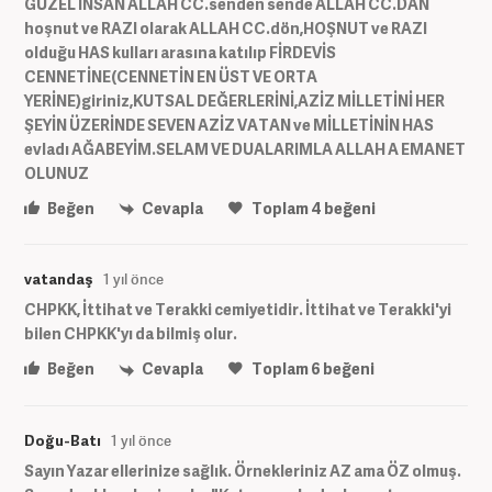
GÜZEL İNSAN ALLAH CC.senden sende ALLAH CC.DAN
hoşnut ve RAZI olarak ALLAH CC.dön,HOŞNUT ve RAZI
olduğu HAS kulları arasına katılıp FİRDEVİS
CENNETİNE(CENNETİN EN ÜST VE ORTA
YERİNE)giriniz,KUTSAL DEĞERLERİNİ,AZİZ MİLLETİNİ HER
ŞEYİN ÜZERİNDE SEVEN AZİZ VATAN ve MİLLETİNİN HAS
evladı AĞABEYİM.SELAM VE DUALARIMLA ALLAH A EMANET
OLUNUZ
Beğen
Cevapla
Toplam
4
beğeni
vatandaş
1 yıl önce
CHPKK, İttihat ve Terakki cemiyetidir. İttihat ve Terakki'yi
bilen CHPKK'yı da bilmiş olur.
Beğen
Cevapla
Toplam
6
beğeni
Doğu-Batı
1 yıl önce
Sayın Yazar ellerinize sağlık. Örnekleriniz AZ ama ÖZ olmuş.