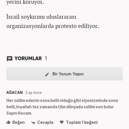
yerini koruyor.
İsrail soykırımı uluslararası
organizasyonlarda protesto ediliyor.
1
YORUMLAR
Bir Yorum Yapın
AĞACAN
2 ay önce
Her zulüm edenin sonu belli olduğu gibi siyonizminde sonu
belli, inşallah tez zamanda tüm dünyada zulüm son bulur
Sayın Hocam.
Beğen
Cevapla
Toplam
1
beğeni