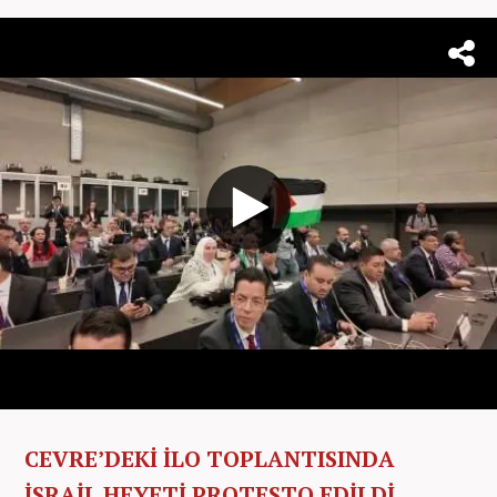
CEVRE’DEKİ İLO TOPLANTISINDA
İSRAİL HEYETİ PROTESTO EDİLDİ