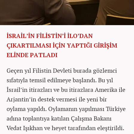
İSRAİL’İN FİLİSTİN’İ İLO’DAN
ÇIKARTILMASI İÇİN YAPTIĞI GİRİŞİM
ELİNDE PATLADI
Geçen yıl Filistin Devleti burada gözlemci
sıfatıyla temsil edilmeye başlandı. Bu yıl
İsrail’in itirazları ve bu itirazlara Amerika ile
Arjantin’in destek vermesi ile yeni bir
oylama yapıldı. Oylamanın yapılması Türkiye
adına toplantıya katılan Çalışma Bakanı
Vedat Işıkhan ve heyet tarafından eleştirildi.