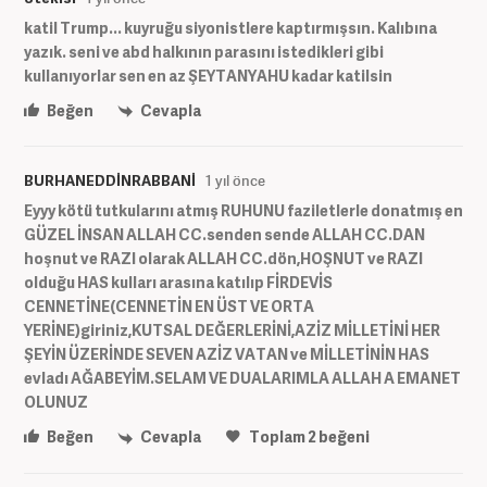
katil Trump... kuyruğu siyonistlere kaptırmışsın. Kalıbına
yazık. seni ve abd halkının parasını istedikleri gibi
kullanıyorlar sen en az ŞEYTANYAHU kadar katilsin
Beğen
Cevapla
BURHANEDDİNRABBANİ
1 yıl önce
Eyyy kötü tutkularını atmış RUHUNU faziletlerle donatmış en
GÜZEL İNSAN ALLAH CC.senden sende ALLAH CC.DAN
hoşnut ve RAZI olarak ALLAH CC.dön,HOŞNUT ve RAZI
olduğu HAS kulları arasına katılıp FİRDEVİS
CENNETİNE(CENNETİN EN ÜST VE ORTA
YERİNE)giriniz,KUTSAL DEĞERLERİNİ,AZİZ MİLLETİNİ HER
ŞEYİN ÜZERİNDE SEVEN AZİZ VATAN ve MİLLETİNİN HAS
evladı AĞABEYİM.SELAM VE DUALARIMLA ALLAH A EMANET
OLUNUZ
Beğen
Cevapla
Toplam
2
beğeni