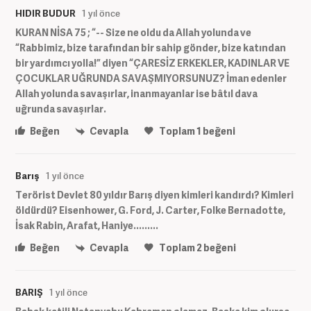
HIDIR BUDUR
1 yıl önce
KURAN NİSA 75 ; “-- Size ne oldu da Allah yolunda ve
“Rabbimiz, bize tarafından bir sahip gönder, bize katından
bir yardımcı yolla!” diyen “ÇARESİZ ERKEKLER, KADINLAR VE
ÇOCUKLAR UĞRUNDA SAVAŞMIYORSUNUZ? İman edenler
Allah yolunda savaşırlar, inanmayanlar ise bâtıl dava
uğrunda savaşırlar.
Beğen
Cevapla
Toplam
1
beğeni
Barış
1 yıl önce
Terörist Devlet 80 yıldır Barış diyen kimleri kandırdı? Kimleri
öldürdü? Eisenhower, G. Ford, J. Carter, Folke Bernadotte,
İsak Rabin, Arafat, Haniye.........
Beğen
Cevapla
Toplam
2
beğeni
BARIŞ
1 yıl önce