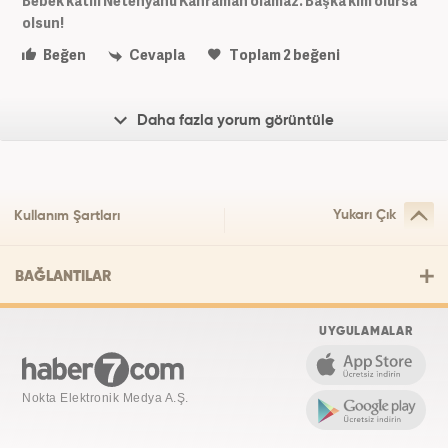
Bebek katili Netenyahu Kahraman olamaz. Başka kim olursa
olsun!
Beğen
Cevapla
Toplam
2
beğeni
Daha fazla yorum görüntüle
Yukarı Çık
Kullanım Şartları
BAĞLANTILAR
UYGULAMALAR
Nokta Elektronik Medya A.Ş.