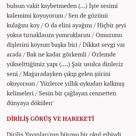
bulsun vakit kaybetmeden (…) İşte sesimi
kalemimi koyuyorum / Sen de gözünü
kulağını koy / O da elini ayağını / Hiçbir şeyi
yoksa tırnaklarını yumruklarını / Omuzunu
dişlerini koysun başka biri / Dikkat sevgi var
arada / Bak ne kadar görkemli / Özlemde
yükselttiğimiz yapı (….) Şair usulca dinleriz
seni / Mağaradayken çıkıp gelen şiirini
okuyorsun / Yüzlerce yıllık uykudan kalkmış
kelimeleri / Sesin bir çağlayan cennetten
dünyaya dökülen’
DİRİLİŞ GÖRÜŞ VE HAREKETİ
Diriliş Yayınları'nın bürosu bir okul gibiydi