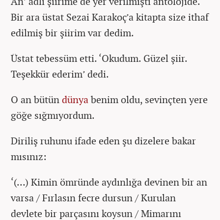
An’ adlı şiirime de yer verilmişti antolojide.
Bir ara üstat Sezai Karakoç’a kitapta size ithaf
edilmiş bir şiirim var dedim.
Üstat tebessüm etti. ‘Okudum. Güzel şiir.
Teşekkür ederim’ dedi.
O an bütün
dünya
benim oldu, sevinçten yere
göğe sığmıyordum.
Diriliş ruhunu ifade eden şu dizelere bakar
mısınız:
‘(…) Kimin ömründe aydınlığa devinen bir an
varsa / Fırlasın fecre dursun / Kurulan
devlete bir parçasını koysun / Mimarını