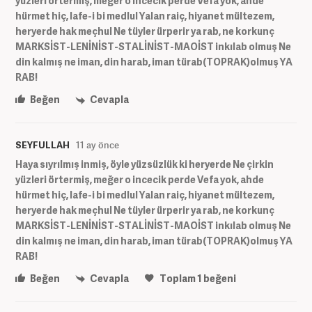
yüzleri örtermiş, meğer o incecik perde Vefa yok, ahde
hürmet hiç, lafe-i bi medlul Yalan raiç, hiyanet mültezem,
heryerde hak meçhul Ne tüyler ürperir ya rab, ne korkunç
MARKSİST-LENİNİST-STALİNİST-MAOİST inkılab olmuş Ne
din kalmış ne iman, din harab, iman türab(TOPRAK)olmuş YA
RAB!
Beğen
Cevapla
SEYFULLAH
11 ay önce
Haya sıyrılmış inmiş, öyle yüzsüzlük ki heryerde Ne çirkin
yüzleri örtermiş, meğer o incecik perde Vefa yok, ahde
hürmet hiç, lafe-i bi medlul Yalan raiç, hiyanet mültezem,
heryerde hak meçhul Ne tüyler ürperir ya rab, ne korkunç
MARKSİST-LENİNİST-STALİNİST-MAOİST inkılab olmuş Ne
din kalmış ne iman, din harab, iman türab(TOPRAK)olmuş YA
RAB!
Beğen
Cevapla
Toplam
1
beğeni