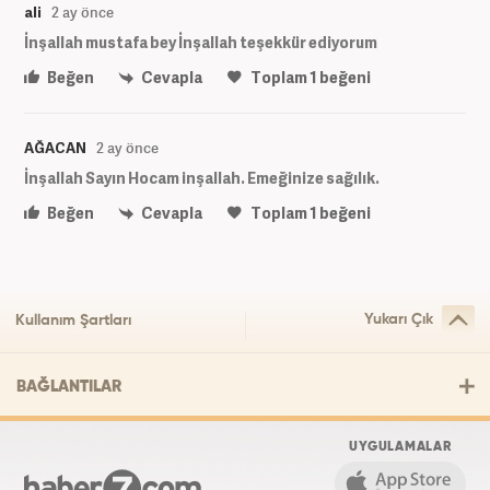
ali
2 ay önce
İnşallah mustafa bey İnşallah teşekkür ediyorum
Beğen
Cevapla
Toplam
1
beğeni
AĞACAN
2 ay önce
İnşallah Sayın Hocam inşallah. Emeğinize sağılık.
Beğen
Cevapla
Toplam
1
beğeni
Yukarı Çık
Kullanım Şartları
BAĞLANTILAR
UYGULAMALAR