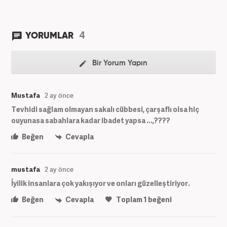
4
YORUMLAR
Bir Yorum Yapın
Mustafa
2 ay önce
Tevhidi sağlam olmayan sakalı cübbesi, çarşaflı olsa hiç
ouyunasa sabahlara kadar ibadet yapsa ...,????
Beğen
Cevapla
mustafa
2 ay önce
İyilik insanlara çok yakışıyor ve onları güzelleştiriyor.
Beğen
Cevapla
Toplam
1
beğeni