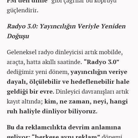
FM’den dinle
” gibi çağrılar bu köprüyü
güçlendirir.
Radyo 3.0: Yayıncılığın Veriyle Yeniden
Doğuşu
Geleneksel radyo dinleyicisi artık mobilde,
araçta, hatta akıllı saatinde.
“Radyo 3.0”
dediğimiz yeni dönem,
yayıncılığın veriye
dayalı, ölçülebilir ve hedeflenebilir hale
geldiği bir evre.
Dinleyici davranışları artık
kayıt altında;
kim, ne zaman, neyi, hangi
ruh haliyle dinliyor biliyoruz.
Bu da reklamcılıkta devrim anlamına
geliyor: “herkese aynı reklam”
dönemi