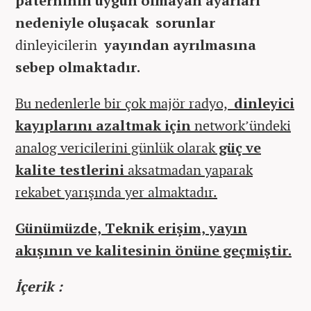
paterninin uygun olmayan ayarları
nedeniyle oluşacak sorunlar
dinleyicilerin
yayından ayrılmasına
sebep olmaktadır.
Bu nedenlerle bir çok majör radyo,
dinleyici
kayıplarını azaltmak için
network’ündeki
analog vericilerini günlük olarak
güç ve
kalite testlerini
aksatmadan yaparak
rekabet yarışında yer almaktadır.
Günümüzde, Teknik erişim, yayın
akışının ve kalitesinin önüne geçmiştir.
İçerik :