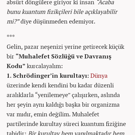
absürt döngülere giriyor ki insan
“Acaba
bunu kuantum fizikçileri bile açıklayabilir
mi?”
diye düşünmeden edemiyor.
***
Gelin, pazar neşenizi yerine getirecek küçük
bir
“Muhalefet Sözlüğü ve Davranış
Kodu”
kurcalayalım:
1. Schrödinger’in kurultayı:
Dünya
üzerinde kendi kendini bu kadar düzenli
aralıklarla “yenilemeye” çalışırken, aslında
her şeyin aynı kaldığı başka bir organizma
var mıdır, emin değilim. Muhalefet
partilerinde kurultay süreci kuantum fiziğine
tabidir:
Bir kurultay hem yapılmaktadır hem