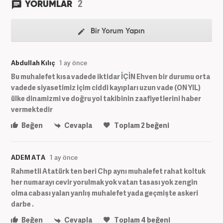
2
YORUMLAR
Bir Yorum Yapın
Abdullah Kılıç
1 ay önce
Bu muhalefet kısa vadede iktidar İÇİN Ehven bir durumu orta
vadede siyasetimiz içim ciddi kayıpları uzun vade (ON YIL)
ülke dinamizmi ve doğru yol takibinin zaafiyetlerini haber
vermektedir
Beğen
Cevapla
Toplam
2
beğeni
ADEM ATA
1 ay önce
Rahmetli Atatürk ten beri Chp aynı muhalefet rahat koltuk
her numarayı cevir yorulmak yok vatan tasası yok zengin
olma cabası yalan yanlış muhalefet yada geçmişte askeri
darbe .
Beğen
Cevapla
Toplam
4
beğeni