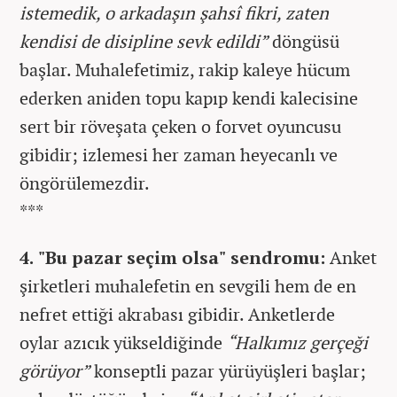
istemedik, o arkadaşın şahsî fikri, zaten
kendisi de disipline sevk edildi”
döngüsü
başlar. Muhalefetimiz, rakip kaleye hücum
ederken aniden topu kapıp kendi kalecisine
sert bir röveşata çeken o forvet oyuncusu
gibidir; izlemesi her zaman heyecanlı ve
öngörülemezdir.
***
4. "Bu pazar seçim olsa" sendromu:
Anket
şirketleri muhalefetin en sevgili hem de en
nefret ettiği akrabası gibidir. Anketlerde
oylar azıcık yükseldiğinde
“Halkımız gerçeği
görüyor”
konseptli pazar yürüyüşleri başlar;