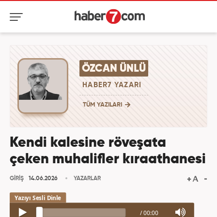
ÖZCAN ÜNLÜ
HABER7 YAZARI
TÜM YAZILARI
Kendi kalesine röveşata
çeken muhalifler kıraathanesi
GİRİŞ
14.06.2026
YAZARLAR
/
00:00