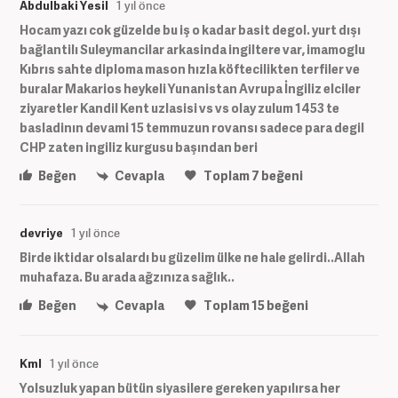
Abdulbaki Yesil
1 yıl önce
Hocam yazı cok güzelde bu iş o kadar basit degol. yurt dışı
bağlantilı Suleymancilar arkasinda ingiltere var, imamoglu
Kıbrıs sahte diploma mason hızla köftecilikten terfiler ve
buralar Makarios heykeli Yunanistan Avrupa İngiliz elciler
ziyaretler Kandil Kent uzlasisi vs vs olay zulum 1453 te
basladinın devami 15 temmuzun rovansı sadece para degil
CHP zaten ingiliz kurgusu başından beri
Beğen
Cevapla
Toplam
7
beğeni
devriye
1 yıl önce
Birde iktidar olsalardı bu güzelim ülke ne hale gelirdi..Allah
muhafaza. Bu arada ağzınıza sağlık..
Beğen
Cevapla
Toplam
15
beğeni
Kml
1 yıl önce
Yolsuzluk yapan bütün siyasilere gereken yapılırsa her