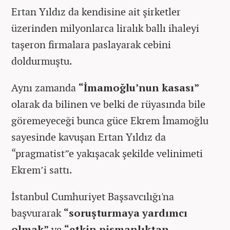
Ertan Yıldız da kendisine ait şirketler
üzerinden milyonlarca liralık ballı ihaleyi
taşeron firmalara paslayarak cebini
doldurmuştu.
Aynı zamanda
“İmamoğlu’nun kasası”
olarak da bilinen ve belki de rüyasında bile
göremeyeceği bunca güce Ekrem İmamoğlu
sayesinde kavuşan Ertan Yıldız da
“pragmatist”e yakışacak şekilde velinimeti
Ekrem’i sattı.
İstanbul Cumhuriyet Başsavcılığı'na
başvurarak
“soruşturmaya yardımcı
olmak”
ve
“etkin pişmanlıktan