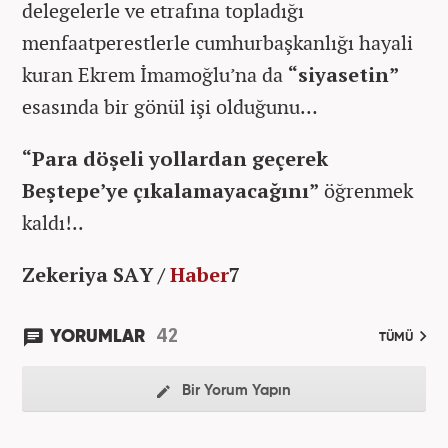
delegelerle ve etrafına topladığı
menfaatperestlerle cumhurbaşkanlığı hayali
kuran Ekrem İmamoğlu’na da
“siyasetin”
esasında bir gönül işi olduğunu…
“Para döşeli yollardan geçerek
Beştepe’ye çıkalamayacağını”
öğrenmek
kaldı!..
Zekeriya SAY /
Haber
7
42
YORUMLAR
TÜMÜ
Bir Yorum Yapın