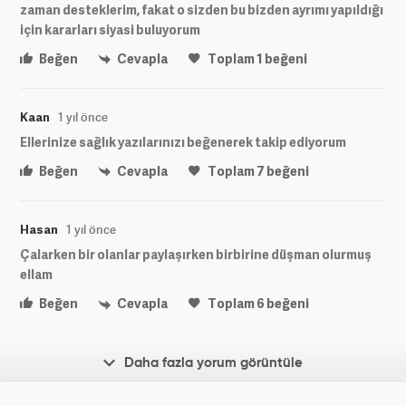
zaman desteklerim, fakat o sizden bu bizden ayrımı yapıldığı
için kararları siyasi buluyorum
Beğen
Cevapla
Toplam
1
beğeni
Kaan
1 yıl önce
Ellerinize sağlık yazılarınızı beğenerek takip ediyorum
Beğen
Cevapla
Toplam
7
beğeni
Hasan
1 yıl önce
Çalarken bir olanlar paylaşırken birbirine düşman olurmuş
ellam
Beğen
Cevapla
Toplam
6
beğeni
Daha fazla yorum görüntüle