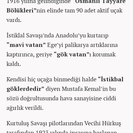
1916 yılına gelindiğinde
“Osmanlı Tayyare
Bölükleri”
nin elinde tam 90 adet aktif uçak
vardı.
İstiklal Savaşı’nda Anadolu’yu kurtarıp
“mavi vatan”
Ege’yi palikarya artıklarına
kaptırınca, geriye
“gök vatan”
ı korumak
kaldı.
Kendisi hiç uçağa binmediği halde
“İstikbal
göklerdedir”
diyen Mustafa Kemal’in bu
sözü doğrultusunda hava sanayisine ciddi
ağırlık verildi.
Kurtuluş Savaşı pilotlarından Vecihi Hürkuş
tarafından 1923 yılında inşasına başlanan