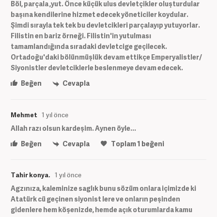
Böl, parçala ,yut. Önce küçük ulus devletçikler oluşturdular
başına kendilerine hizmet edecek yöneticiler koydular.
Şimdi sırayla tek tek bu devletcikleri parçalayıp yutuyorlar.
Filistin en bariz örneği. Filistin'in yutulması
tamamlandığında sıradaki devletcige geçilecek.
Ortadoğu'daki bölünmüşlük devam ettikçe Emperyalistler/
Siyonistler devletciklerle beslenmeye devam edecek.
Beğen
Cevapla
Mehmet
1 yıl önce
Allah razı olsun kardeşim. Aynen öyle...
Beğen
Cevapla
Toplam
1
beğeni
Tahir konya.
1 yıl önce
Agzınıza, kaleminize saglık bunu sözüm onlara içimizde ki
Atatürk cü geçinen siyonist lere ve onların peşinden
gidenlere hem köşenizde, hemde açık oturumlarda kamu