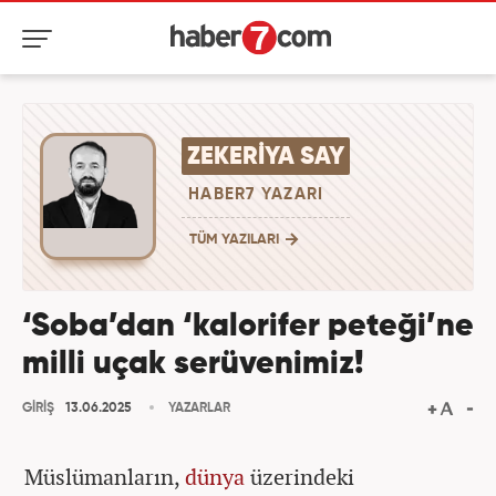
ZEKERIYA SAY
HABER7 YAZARI
TÜM YAZILARI
‘Soba’dan ‘kalorifer peteği’ne
milli uçak serüvenimiz!
GİRİŞ
13.06.2025
YAZARLAR
Müslümanların,
dünya
üzerindeki