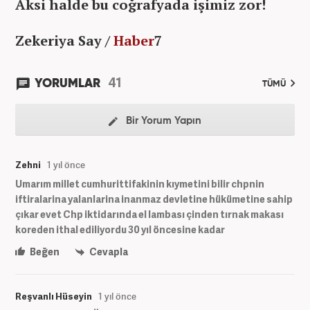
Aksi halde bu
coğrafyada işimiz zor!
Zekeriya Say /
Haber
7
41
YORUMLAR
TÜMÜ
Bir Yorum Yapın
Zehni
1 yıl önce
Umarım millet cumhurittifakinin kıymetini bilir chpnin
iftiralarina yalanlarina inanmaz devletine hükümetine sahip
çıkar evet Chp iktidarında el lambası çinden tırnak makası
koreden ithal ediliyordu 30 yıl öncesine kadar
Beğen
Cevapla
Reşvanlı Hüseyin
1 yıl önce