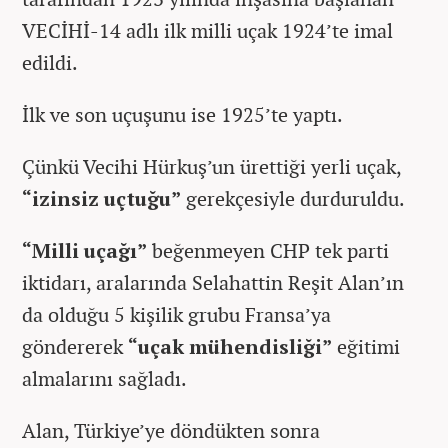
VECİHİ-14 adlı ilk milli uçak 1924’te imal
edildi.
İlk ve son uçuşunu ise 1925’te yaptı.
Çünkü Vecihi Hürkuş’un ürettiği yerli uçak,
“izinsiz uçtuğu”
gerekçesiyle durduruldu.
“Milli uçağı”
beğenmeyen CHP tek parti
iktidarı, aralarında Selahattin Reşit Alan’ın
da olduğu 5 kişilik grubu Fransa’ya
göndererek
“uçak mühendisliği”
eğitimi
almalarını sağladı.
Alan, Türkiye’ye döndükten sonra