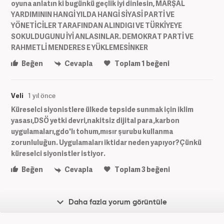
oyuna anlatın ki bugünkü geçlik iyi dinlesin, MARŞAL
YARDIMININ HANGİ YILDA HANGİ SİYASİ PARTİ VE
YÖNETİCİLER TARAFINDAN ALINDIGI VE TÜRKİYEYE
SOKULDUGUNU İYİ ANLASINLAR. DEMOKRAT PARTİ VE
RAHMETLİ MENDERES E YÜKLEMESİNKER
Beğen
Cevapla
Toplam
1
beğeni
Veli
1 yıl önce
Küreselci siyonistlere ülkede tepside sunmak için iklim
yasası,DSÖ yetki devri,nakitsiz dijital para ,karbon
uygulamaları,gdo'lı tohum,mısır şurubu kullanma
zorunluluğun. Uygulamaları iktidar neden yapıyor?Çünkü
küreselci siyonistler istiyor.
Beğen
Cevapla
Toplam
3
beğeni
Daha fazla yorum görüntüle