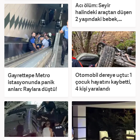
Acı ölüm: Seyir
halindeki araçtan düşen
2 yaşındaki bebek,
başka aracın altında
kaldı!
Otomobil dereye uçtu: 1
Gayrettepe Metro
çocuk hayatını kaybetti,
istasyonunda panik
4 kişi yaralandı
anları: Raylara düştü!