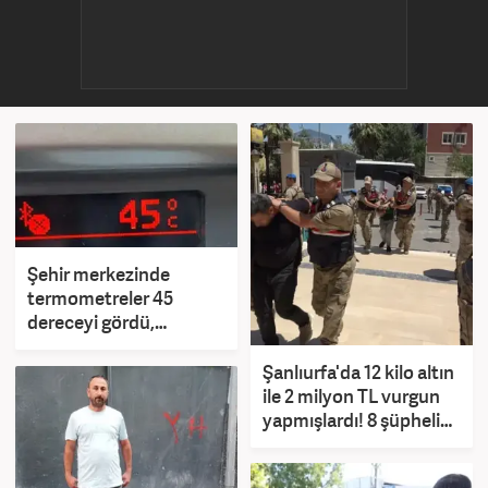
Şehir merkezinde
termometreler 45
dereceyi gördü,
sokaklar bomboş kaldı!
Şanlıurfa'da 12 kilo altın
ile 2 milyon TL vurgun
yapmışlardı! 8 şüpheli
tutuklandı