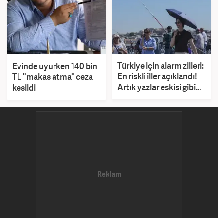
Türkiye için alarm zilleri:
Evinde uyurken 140 bin
En riskli iller açıklandı!
TL "makas atma" ceza
Artık yazlar eskisi gibi
kesildi
olmayacak