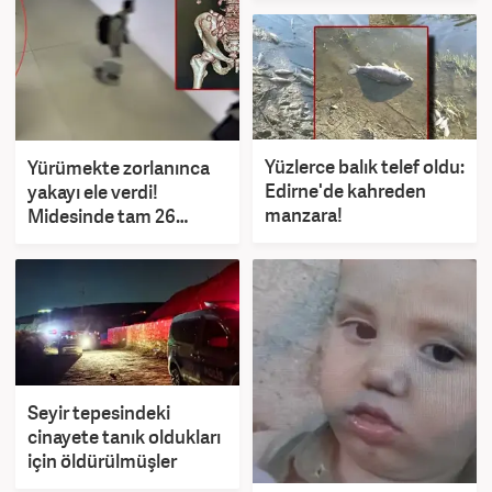
Yüzlerce balık telef oldu:
Yürümekte zorlanınca
Edirne'de kahreden
yakayı ele verdi!
manzara!
Midesinde tam 26
kapsül uyuşturucu
çıktı!
Seyir tepesindeki
cinayete tanık oldukları
için öldürülmüşler