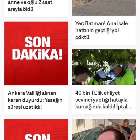
anne ve oğlu 2 saat
arayla öldü
Yer: Batman! Ana isale
hattının geçtiği yol
çöktü
40 bin TL'lik ehliyet
Ankara Valiliği alınan
sevinci yaptığı hatayla
kararı duyurdu: Yasağın
kursağında kaldı! İptal
süresi uzatıldı!
edildi