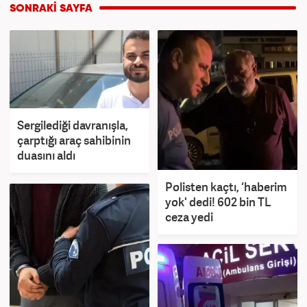
Sergilediği davranışla,
çarptığı araç sahibinin
duasını aldı
Polisten kaçtı, ‘haberim
yok' dedi! 602 bin TL
ceza yedi