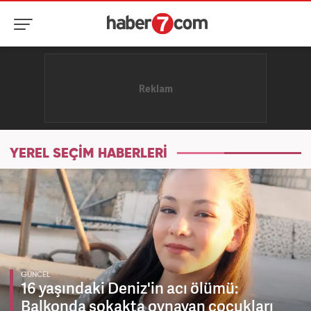
YEREL SEÇİM HABERLERİ
GÜNCEL
16 yaşındaki Deniz'in acı ölümü:
Balkonda sokakta oynayan çocukları