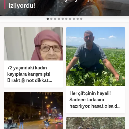
izliyordu!
72 yaşındaki kadın
kayıplara karışmıştı!
Bıraktığı not dikkat
çekti
Her çiftçinin hayali!
Sadece tarlasını
hazırlıyor, hasat olsa da
olmasa da cebi doluyor