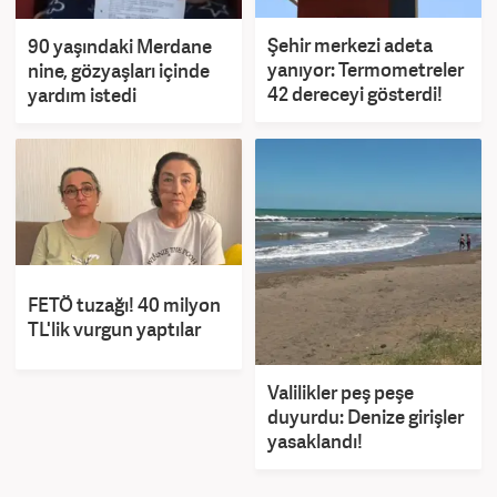
Şehir merkezi adeta
90 yaşındaki Merdane
yanıyor: Termometreler
nine, gözyaşları içinde
42 dereceyi gösterdi!
yardım istedi
FETÖ tuzağı! 40 milyon
TL'lik vurgun yaptılar
Valilikler peş peşe
duyurdu: Denize girişler
yasaklandı!