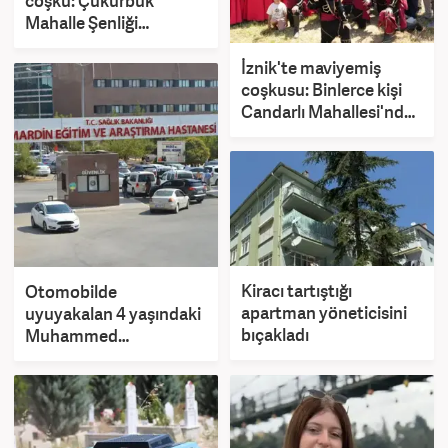
coşku: Çukurbük
Mahalle Şenliği
vatandaşları buluşturdu
İznik'te maviyemiş
coşkusu: Binlerce kişi
Candarlı Mahallesi'nde
buluştu
Kiracı tartıştığı
Otomobilde
apartman yöneticisini
uyuyakalan 4 yaşındaki
bıçakladı
Muhammed
kurtarılamadı