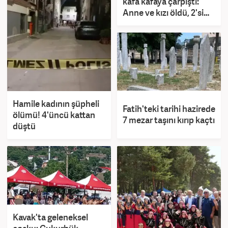
kafa kafaya çarpıştı:
Anne ve kızı öldü, 2'si
jandarma 5 yaralı
Hamile kadının şüpheli
Fatih'teki tarihi hazirede
ölümü! 4'üncü kattan
7 mezar taşını kırıp kaçtı
düştü
Kavak'ta geleneksel