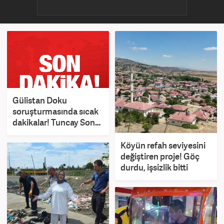
Gülistan Doku
soruşturmasında sıcak
dakikalar! Tuncay Sonel
adliyeye getirildi!
Köyün refah seviyesini
değiştiren proje! Göç
durdu, işsizlik bitti