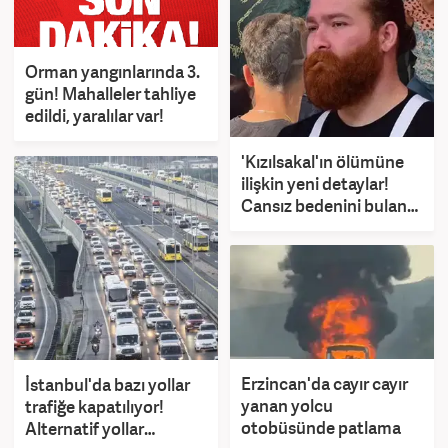
Orman yangınlarında 3.
gün! Mahalleler tahliye
edildi, yaralılar var!
'Kızılsakal'ın ölümüne
ilişkin yeni detaylar!
Cansız bedenini bulan
arkadaşı konuştu
Erzincan'da cayır cayır
İstanbul'da bazı yollar
yanan yolcu
trafiğe kapatılıyor!
otobüsünde patlama
Alternatif yollar