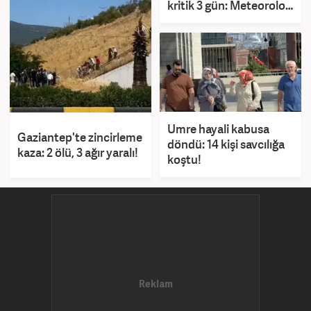
kritik 3 gün: Meteoroloji
harita yayınladı!
Umre hayali kabusa
Gaziantep'te zincirleme
döndü: 14 kişi savcılığa
kaza: 2 ölü, 3 ağır yaralı!
koştu!