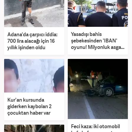
Yasadışı bahis
Adana'da çarpıcı iddia:
şebekesinden 'IBAN'
700 lira alacağı için 16
oyunu! Milyonluk asgari
yıllık işinden oldu
ücretliler deşifre oldu!
Kur'an kursunda
giderken kaybolan 2
çocuktan haber var
Feci kaza: iki otomobil