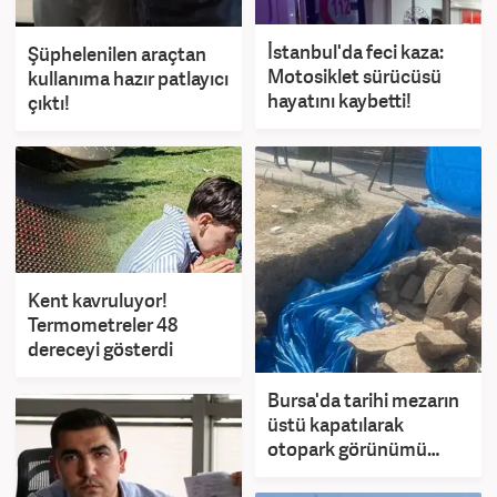
İstanbul'da feci kaza:
Şüphelenilen araçtan
Motosiklet sürücüsü
kullanıma hazır patlayıcı
hayatını kaybetti!
çıktı!
Kent kavruluyor!
Termometreler 48
dereceyi gösterdi
Bursa'da tarihi mezarın
üstü kapatılarak
otopark görünümü
verildi iddiası