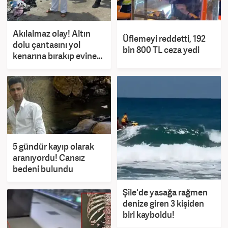
Akılalmaz olay! Altın
Üflemeyi reddetti, 192
dolu çantasını yol
bin 800 TL ceza yedi
kenarına bırakıp evine
çıktı, döndüğünde...
5 gündür kayıp olarak
aranıyordu! Cansız
bedeni bulundu
Şile'de yasağa rağmen
denize giren 3 kişiden
biri kayboldu!