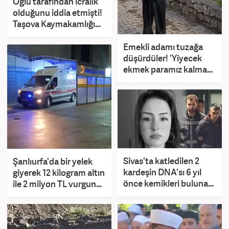
Oğlu tarafından icralık
olduğunu iddia etmişti!
Taşova Kaymakamlığı
açıklama yaptı
Emekli adamı tuzağa
düşürdüler! 'Yiyecek
ekmek paramız kalmadı'
diyerek yardım istedi
Sivas'ta katledilen 2
Şanlıurfa'da bir yelek
kardeşin DNA'sı 6 yıl
giyerek 12 kilogram altın
önce kemikleri bulunan
ile 2 milyon TL vurgun
babayla eşleşti
yaptılar