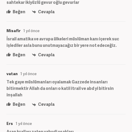
sahtekar ikiyüzlü gevur oğlu gevurlar
Beğen
Cevapla
Misafir
1 yıl önce
İsrail amatika ve avrupa ülkeleri müslüman kanı içerek suc
işlediler asla bunu unutmayacağız bir yere not edeceğiz.
Beğen
Cevapla
vatan
1 yıl önce
Tek gaye müslümanları oyalamak Gazzede insanları
bitirmektir Allah da onları o katil itrail ve abd yi bitirsin
inşallah
Beğen
Cevapla
Ers
1 yıl önce
Arap kralları zaten yahudi uşakları