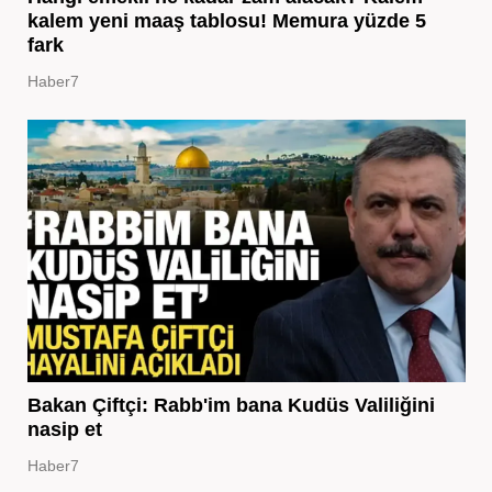
kalem yeni maaş tablosu! Memura yüzde 5
fark
Haber7
Bakan Çiftçi: Rabb'im bana Kudüs Valiliğini
nasip et
Haber7