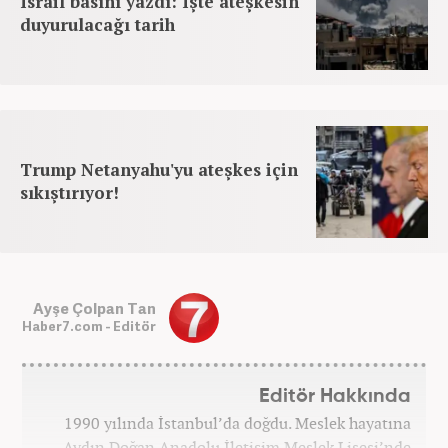
İsrail basını yazdı: İşte ateşkesin
duyurulacağı tarih
Trump Netanyahu'yu ateşkes için
sıkıştırıyor!
Ayşe Çolpan Tan
Haber7.com - Editör
Editör Hakkında
1990 yılında İstanbul’da doğdu. Meslek hayatına
Aydın Doğan Anadolu İletişim Meslek Lisesi’nde