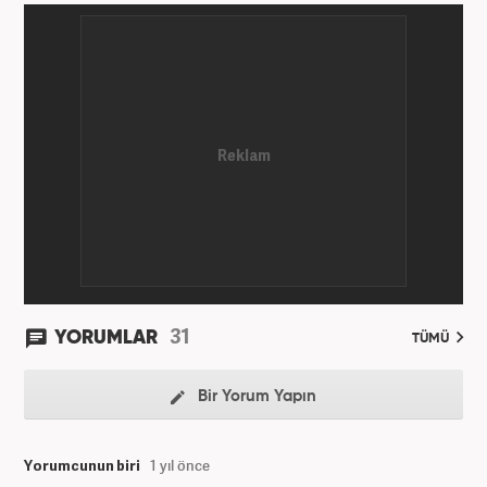
31
YORUMLAR
TÜMÜ
Bir Yorum Yapın
Yorumcunun biri
1 yıl önce