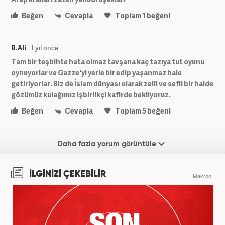
Beğen
Cevapla
Toplam
1
beğeni
B.Ali
1 yıl önce
Tam bir teşbihte hata olmaz tavşana kaç tazıya tut oyunu
oynuyorlar ve Gazze'yi yerle bir edip yaşanmaz hale
getiriyorlar. Biz de İslam dünyası olarak zelil ve sefil bir halde
gözümüz kulağımız işbirlikçi kafirde bekliyoruz.
Beğen
Cevapla
Toplam
5
beğeni
Daha fazla yorum görüntüle
İLGİNİZİ ÇEKEBİLİR
Makroo