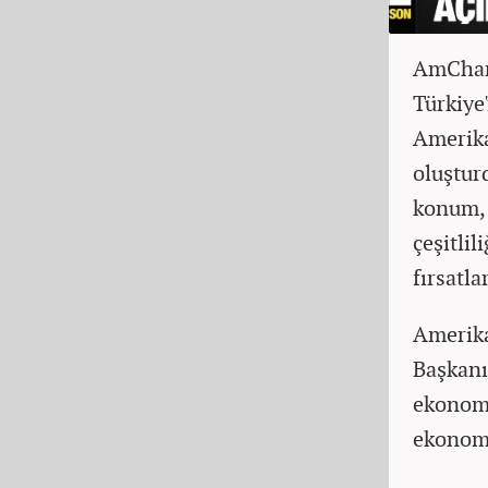
AmCham 
Türkiye
Amerika
oluşturd
konum, 
çeşitli
fırsatla
Amerika
Başkanı
ekonomi
ekonomi