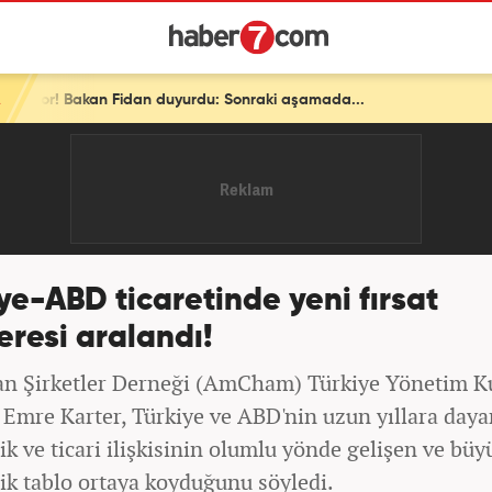
an duyurdu: Sonraki aşamada...
ye-ABD ticaretinde yeni fırsat
resi aralandı!
n Şirketler Derneği (AmCham) Türkiye Yönetim K
 Emre Karter, Türkiye ve ABD'nin uzun yıllara day
k ve ticari ilişkisinin olumlu yönde gelişen ve büy
k tablo ortaya koyduğunu söyledi.