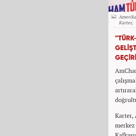
Amerika
Karter,
"TÜRK-
GELİŞ
GEÇİR
AmCham 
çalışmal
artırar
doğrult
Karter,
merkez 
Kafkasya