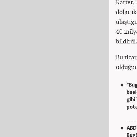
Karter,
dolar i
ulaştığ
40 mily
bildirdi
Bu tica
olduğun
"Bug
beşi
gibi
pota
ABD 
Bugü