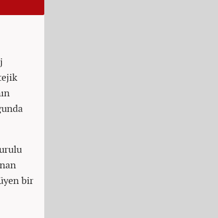
j
tejik
nın
uğunda
urulu
anan
üyen bir