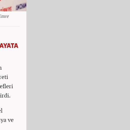
Emre
HAYATA
n
reti
efleri
irdi.
el
ya ve