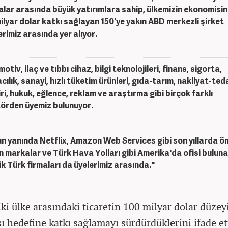
alar arasında büyük yatırımlara sahip, ülkemizin ekonomisine 
ilyar dolar katkı sağlayan 150'ye yakın ABD merkezli şirket
erimiz arasında yer alıyor.
otiv, ilaç ve tıbbı cihaz, bilgi teknolojileri, finans, sigorta,
cılık, sanayi, hızlı tüketim ürünleri, gıda-tarım, nakliyat-ted
iri, hukuk, eğlence, reklam ve araştırma gibi birçok farklı
örden üyemiz bulunuyor.
n yanında Netflix, Amazon Web Services gibi son yıllarda ö
n markalar ve Türk Hava Yolları gibi Amerika'da ofisi bulun
k Türk firmaları da üyelerimiz arasında."
iki ülke arasındaki ticaretin 100 milyar dolar düzey
ı hedefine katkı sağlamayı sürdürdüklerini ifade et