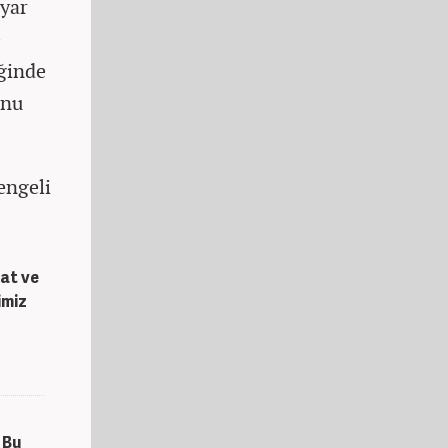
lyar
e
iğinde
unu
engeli
cat ve
imiz
 Bu