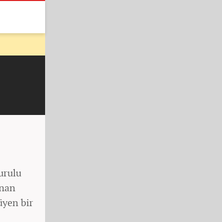
urulu
anan
üyen bir