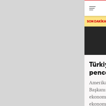
Son dakika: Ve bir ülke daha ittifaka katılıyor! Bakan Fid
SON DAKİKA
Türki
pence
Amerika
Başkanı
ekonomi
ekonomi