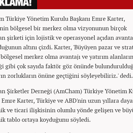
Türkiye Yönetim Kurulu Başkanı Emre Karter,
'nin bölgesel bir merkez olma vizyonunun birçok
n şirketi için lojistik ve operasyonel açıdan avanta
uğunun altını çizdi. Karter, 'Büyüyen pazar ve stra
bölgesel merkez olma avantajı ve yatırım alanları
liği gibi çok sayıda faktör göz önünde bulunduruld
rın zorlukların önüne geçtiğini söyleyebiliriz.' dedi.
n Şirketler Derneği (AmCham) Türkiye Yönetim K
 Emre Karter, Türkiye ve ABD'nin uzun yıllara day
k ve ticari ilişkisinin olumlu yönde gelişen ve büy
k tablo ortaya koyduğunu söyledi.