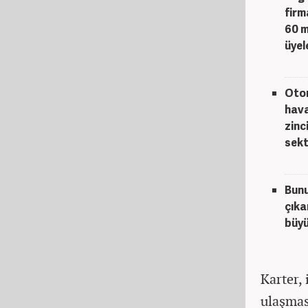
firm
60 m
üyel
Otom
hava
zinc
sekt
Bunu
çıka
büyü
Karter, 
ulaşmas