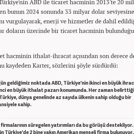
 Türkiye'nin ABD ile ticaret hacminin 2013'te 20 mi
ken bunun 2024 sonunda 33 milyar dolar seviyesin
ını vurgulayarak, enerji ve hizmetler de dahil edild
ar doların üzerinde bir ticaret hacminin bulunduğ
.
ret hacminin ithalat-ihracat açısından son derece d
u kaydeden Karter, sözlerini şöyle sürdürdü:
ün geldiğimiz noktada ABD, Türkiye'nin ikinci en büyük ihra
nci en büyük ithalat pazarı konumunda. Her zaman belirttiğ
 Türkiye, dünya genelinde az sayıda ülkenin sahip olduğu bir
nsiyele sahip.
firmalarının süregelen yatırımları da bu görüşü destekliyor.
n Türkiye'de 2 bine yakın Amerikan menşeli firma bulunuyor.