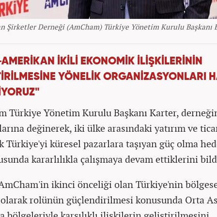
n Şirketler Derneği (AmCham) Türkiye Yönetim Kurulu Başkanı 
AMERİKAN İKİLİ EKONOMİK İLİŞKİLERİNİN
TİRİLMESİNE YÖNELİK ORGANİZASYONLARI 
İYORUZ"
Türkiye Yönetim Kurulu Başkanı Karter, derneği
arına değinerek, iki ülke arasındaki yatırım ve tica
ak Türkiye'yi küresel pazarlara taşıyan güç olma hed
usunda kararlılıkla çalışmaya devam ettiklerini bild
 AmCham'in ikinci önceliği olan Türkiye'nin bölges
olarak rolünün güçlendirilmesi konusunda Orta As
 bölgeleriyle karşılıklı ilişkilerin geliştirilmesini