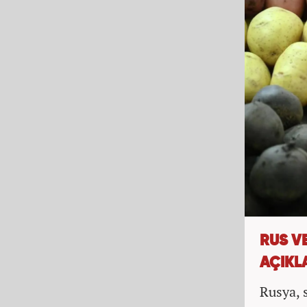
RUS VE
AÇIKL
Rusya, 