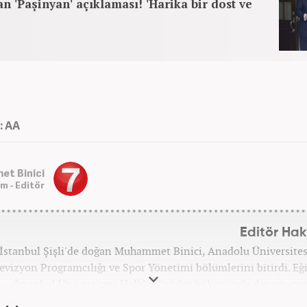
n 'Paşinyan' açıklaması! 'Harika bir dost ve
: AA
t Binici
m - Editör
Editör Ha
İstanbul Şişli'de doğan Muhammet Binici, Anadolu Üniversite
evizyon Programcılığı ve Spor Yönetimi bölümlerini bitirdi. Eğ
İstanbul Üniversitesi Halkla İlişkiler bölümünde devam etm
zeteciliğe 2012 yılında yerel haber siteleri ve yerel gazetelerde 