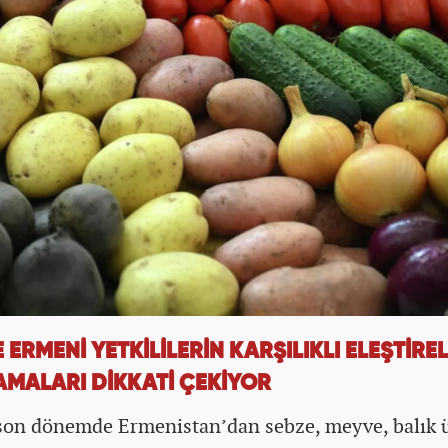
 ERMENİ YETKİLİLERİN KARŞILIKLI ELEŞTİREL
AMALARI DİKKATİ ÇEKİYOR
son dönemde Ermenistan’dan sebze, meyve, balık ü