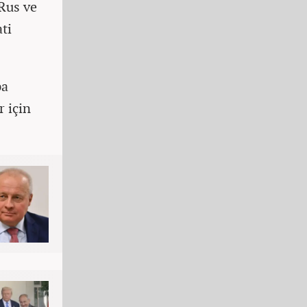
 Rus ve
ati
pa
r için