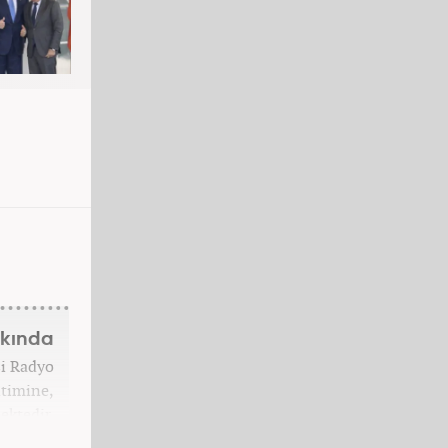
kkında
si Radyo
itimine,
ektedir.
başladı.