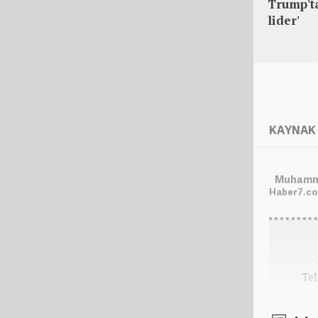
Trump'ta
lider'
KAYNAK 
Muhamme
Haber7.co
Tel
Ga