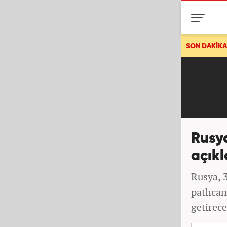
Bakan Gürlek açıkladı: İki faili meçhul cinayet daha 
SON DAKİKA
Rusy
açıkl
Rusya, 3
patlıcan
getirece