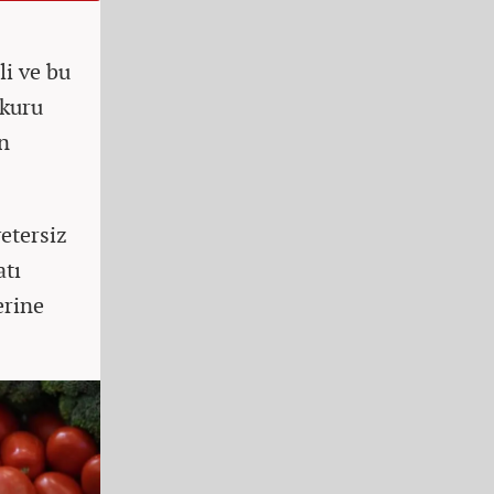
i ve bu
 kuru
n
etersiz
atı
erine