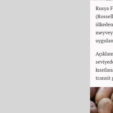
Rusya F
(Rossel
ülkeden 
meyveye
uygulana
Açıklam
seviyed
kısıtla
transit