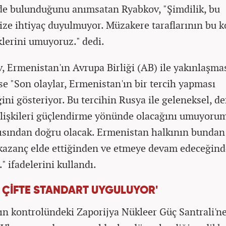
nde bulunduğunu anımsatan Ryabkov, "Şimdilik, bu
mize ihtiyaç duyulmuyor. Müzakere taraflarının bu 
lerini umuyoruz." dedi.
, Ermenistan'ın Avrupa Birliği (AB) ile yakınlaşma
ise "Son olaylar, Ermenistan'ın bir tercih yapması
ini gösteriyor. Bu tercihin Rusya ile geleneksel, de
ilişkileri güçlendirme yönünde olacağını umuyoru
çısından doğru olacak. Ermenistan halkının bundan
azanç elde ettiğinden ve etmeye devam edeceğin
" ifadelerini kullandı.
, ÇİFTE STANDART UYGULUYOR'
ın kontrolündeki Zaporijya Nükleer Güç Santrali'n