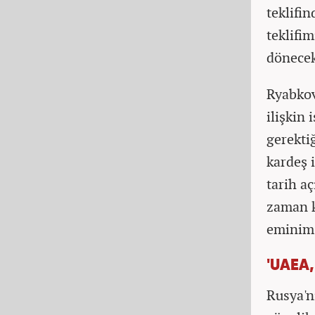
teklifi
teklifi
dönecek
Ryabkov
ilişkin 
gerektiğ
kardeş 
tarih a
zaman k
eminim.
'UAEA
Rusya'n