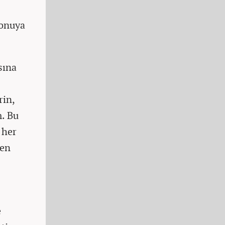
konuya
sına
rin,
m. Bu
 her
den
e