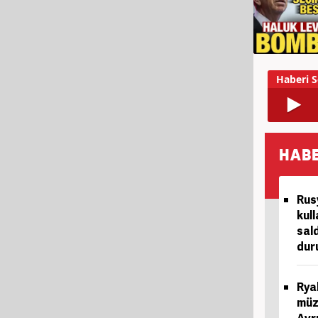
HABE
Rus
kull
sal
duru
Rya
müz