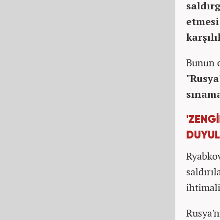
saldır
etmesi
karşılı
Bunun c
"Rusya
sınama
'ZENGİ
DUYUL
Ryabkov,
saldırı
ihtimal
Rusya'n