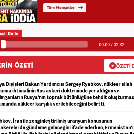
00:00
/
02:32
RİN ÖZETİ
ÖZETİ 
ya Dışişleri Bakan Yardımcısı Sergey Ryabkov, nükleer silah
anma ihtimalinin Rus askeri doktrininde yer aldığını ve
dırganların Rusya'nın toprak bütünlüğüne tehdit oluşturmas
munda nükleer karşılık verilebileceğini belirtti.
bkov, İran ile zenginleştirilmiş uranyum konusunun
akerelerde gündeme geleceğini ifade ederken, Ermenistan'ı