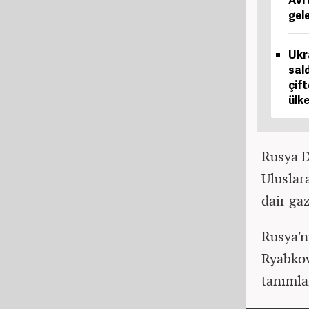
Avru
gele
Ukr
sald
çift
ülke
Rusya D
Uluslar
dair ga
Rusya'n
Ryabkov
tanımla