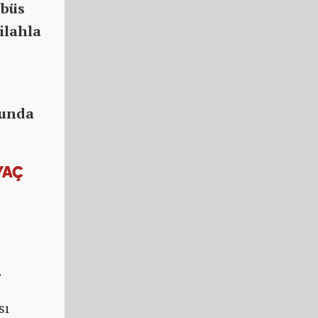
bbüs
ilahla
sunda
YAÇ
.
sı