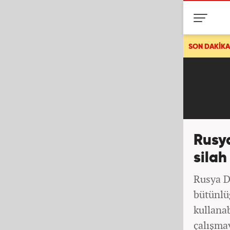
Haluk Levent hakkında bomba Mansur Yavaş iddiası!
SON DAKİKA
Rusy
silah
Rusya D
bütünlü
kullanab
çalışma