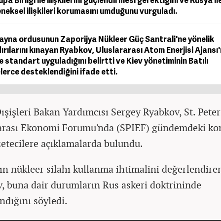
pa Birliği ile ilişkilerini güçlendirmesi gerektiğini ve Rusya il
neksel ilişkileri korumasını umduğunu vurguladı.
ayna ordusunun Zaporijya Nükleer Güç Santrali'ne yönelik
ırılarını kınayan Ryabkov, Uluslararası Atom Enerjisi Ajansı'
e standart uyguladığını belirtti ve Kiev yönetiminin Batılı
lerce desteklendiğini ifade etti.
ışişleri Bakan Yardımcısı Sergey Ryabkov, St. Pete
arası Ekonomi Forumu'nda (SPIEF) gündemdeki ko
zetecilere açıklamalarda bulundu.
ın nükleer silahı kullanma ihtimalini değerlendire
, buna dair durumların Rus askeri doktrininde
ndığını söyledi.