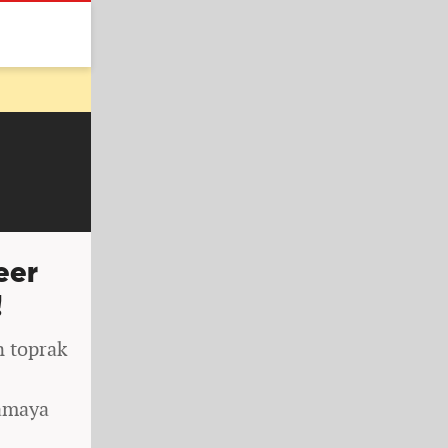
eer
!
n toprak
namaya