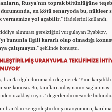
ganların, Rusya'nın toprak bütünlüğüne teşe
 durumunda, en kötü senaryoda bu, nükleer s
k vermemize yol açabilir."
ifadelerini kullandı.
iddiye alınması gerektiğini vurgulayan Ryabkov,
'yı bununla ilgili kararlı olup olmadığı konu
ya çalışmayın."
şeklinde konuştu.
NLEŞTİRİLMİŞ URANYUMLA TEKLİFİMİZE İHTİ
MUYOR'
 İran'la ilgili duruma da değinerek "Yine karşılıklı
lar söz konusu. Bu, tarafları anlaşmanın sağlanması
inden uzaklaştırıyor." değerlendirmesinde bulundu
ın İran'dan zenginleştirilmiş uranyumun çıkarılma