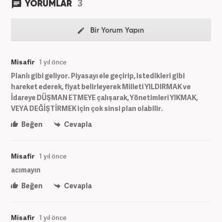
3
YORUMLAR
Bir Yorum Yapın
Misafir
1 yıl önce
Planlı gibi geliyor. Piyasayı ele geçirip, istedikleri gibi
hareket ederek, fiyat belirleyerek Milleti YILDIRMAK ve
İdareye DÜŞMAN ETMEYE çalışarak, Yönetimleri YIKMAK,
VEYA DEĞİŞTİRMEK için çok sinsi plan olabilir.
Beğen
Cevapla
Misafir
1 yıl önce
acımayın
Beğen
Cevapla
Misafir
1 yıl önce