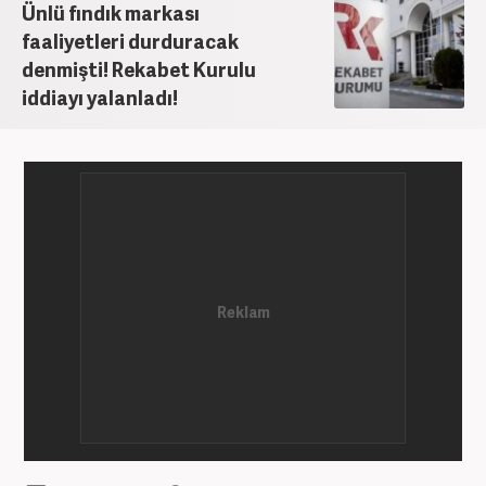
Ünlü fındık markası
faaliyetleri durduracak
denmişti! Rekabet Kurulu
iddiayı yalanladı!