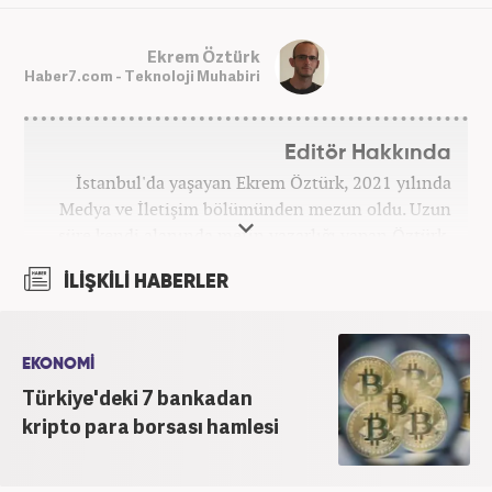
Ekrem Öztürk
Haber7.com - Teknoloji Muhabiri
Editör Hakkında
İstanbul'da yaşayan Ekrem Öztürk, 2021 yılında
Medya ve İletişim bölümünden mezun oldu. Uzun
süre kendi alanında metin yazarlığı yapan Öztürk,
şu an Haber7.com'da "Muhabir - Editör" olarak görev
İLİŞKİLİ HABERLER
yapmaktadır. Ayrıca günümüz insan ilişkilerinde
saygının ve empatinin çok büyük bir güç olduğuna
inanmakta ve bu değerleri meslek hayatında da ön
planda tutmaktadır.
EKONOMİ
Türkiye'deki 7 bankadan
kripto para borsası hamlesi