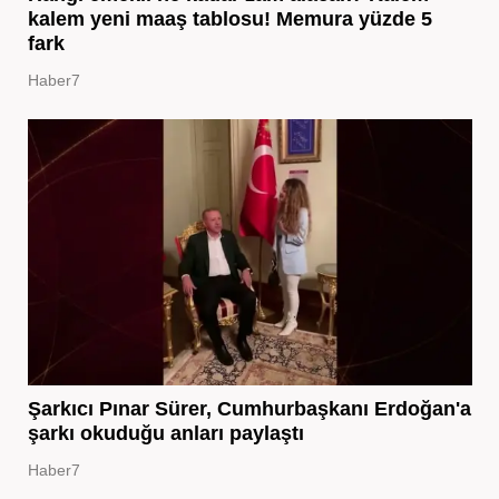
kalem yeni maaş tablosu! Memura yüzde 5
fark
Haber7
Şarkıcı Pınar Sürer, Cumhurbaşkanı Erdoğan'a
şarkı okuduğu anları paylaştı
Haber7