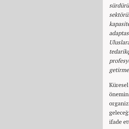
sürdürü
sektörü
kapasite
adaptasy
Uluslar
tedarik
profesy
getirme
Küresel
önemine
organiz
geleceğ
ifade et