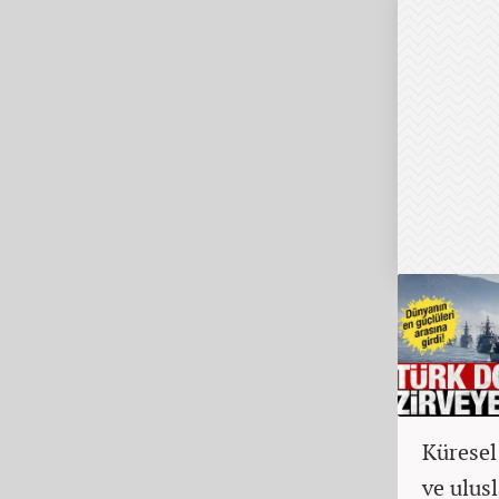
Küresel
ve ulusl