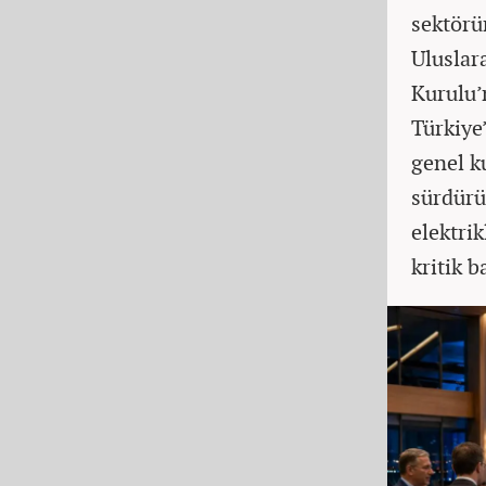
sektörü
Uluslar
Kurulu’
Türkiye’
genel k
sürdürül
elektrik
kritik b