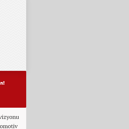
 vizyonu
otomotiv