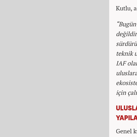
Kutlu, 
“Bugün 
değildir
sürdürül
teknik 
IAF ola
uluslara
ekosist
için ça
ULUSL
YAPIL
Genel k