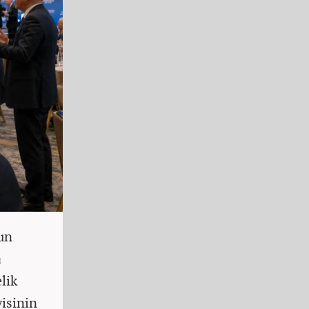
un
a
lik
yisinin