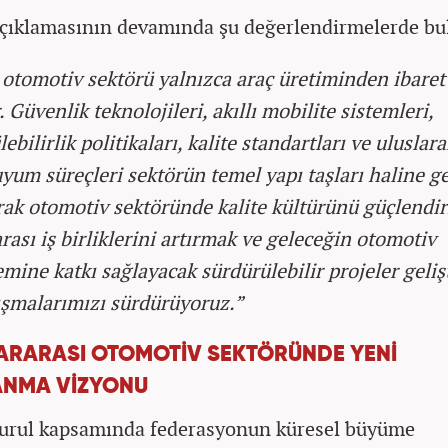
açıklamasının devamında şu değerlendirmelerde bu
otomotiv sektörü yalnızca araç üretiminden ibaret
. Güvenlik teknolojileri, akıllı mobilite sistemleri,
ebilirlik politikaları, kalite standartları ve uluslara
uyum süreçleri sektörün temel yapı taşları haline ge
rak otomotiv sektöründe kalite kültürünü güçlendi
rası iş birliklerini artırmak ve geleceğin otomotiv
emine katkı sağlayacak sürdürülebilir projeler geli
lışmalarımızı sürdürüyoruz.”
ARARASI OTOMOTİV SEKTÖRÜNDE YENİ
ANMA VİZYONU
urul kapsamında federasyonun küresel büyüme