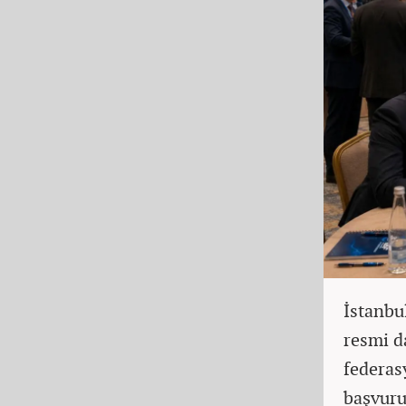
İstanbu
resmi d
federas
başvuru