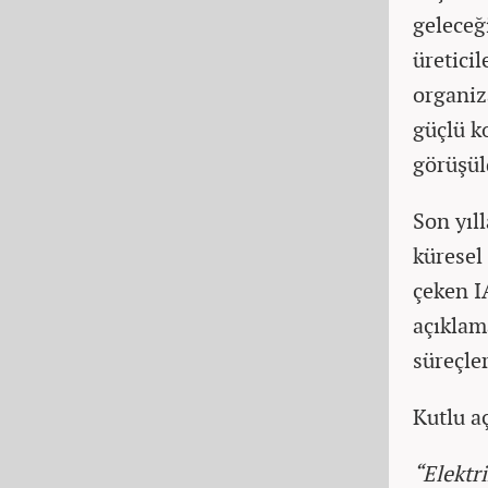
geleceğ
üreticil
organiz
güçlü k
görüşül
Son yıl
küresel
çeken I
açıklam
süreçler
Kutlu a
“Elektri