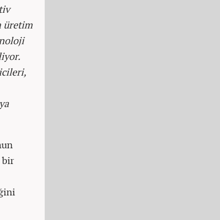
tiv
a üretim
noloji
iyor.
ileri,
aya
nun
 bir
ğini