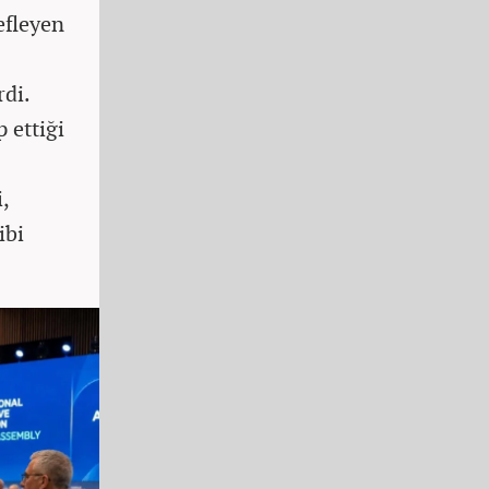
efleyen
rdi.
 ettiği
,
ibi