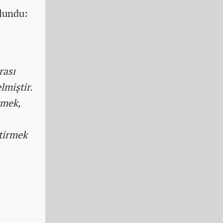
lundu:
rası
lmiştir.
rmek,
ştirmek