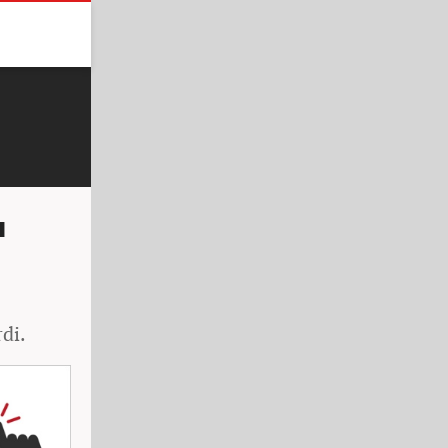
a
di.