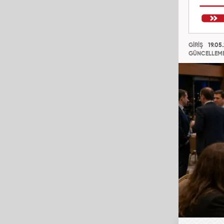
GİRİŞ
19.05.
GÜNCELLEM