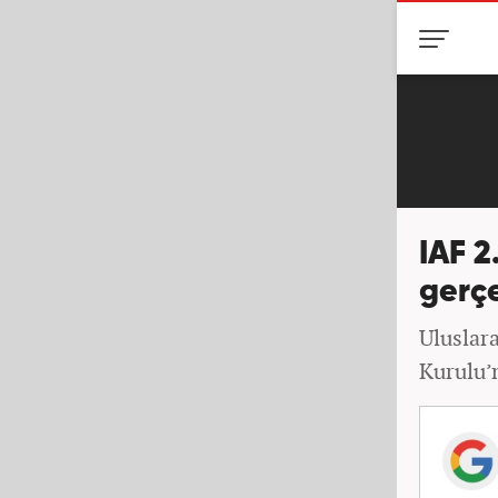
IAF 2
gerçe
Uluslar
Kurulu’