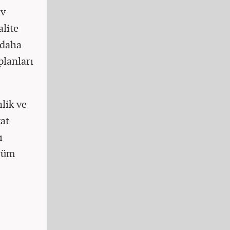
iv
alite
 daha
planları
lik ve
at
ı
üşüm