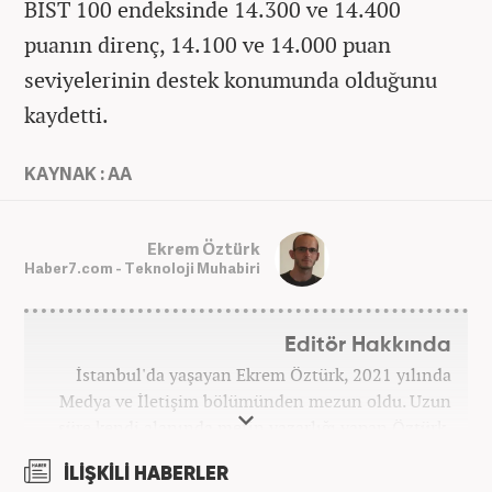
BIST 100 endeksinde 14.300 ve 14.400
puanın direnç, 14.100 ve 14.000 puan
seviyelerinin destek konumunda olduğunu
kaydetti.
KAYNAK : AA
Ekrem Öztürk
Haber7.com - Teknoloji Muhabiri
Editör Hakkında
İstanbul'da yaşayan Ekrem Öztürk, 2021 yılında
Medya ve İletişim bölümünden mezun oldu. Uzun
süre kendi alanında metin yazarlığı yapan Öztürk,
şu an Haber7.com'da "Muhabir - Editör" olarak görev
İLİŞKİLİ HABERLER
yapmaktadır. Ayrıca günümüz insan ilişkilerinde