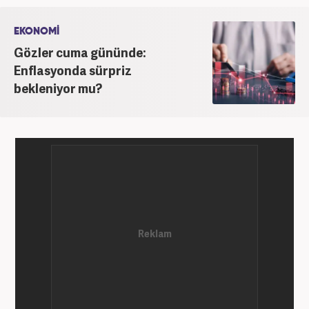
saygının ve empatinin çok büyük bir güç olduğuna
inanmakta ve bu değerleri meslek hayatında da ön
EKONOMİ
planda tutmaktadır.
Gözler cuma gününde:
Enflasyonda sürpriz
bekleniyor mu?