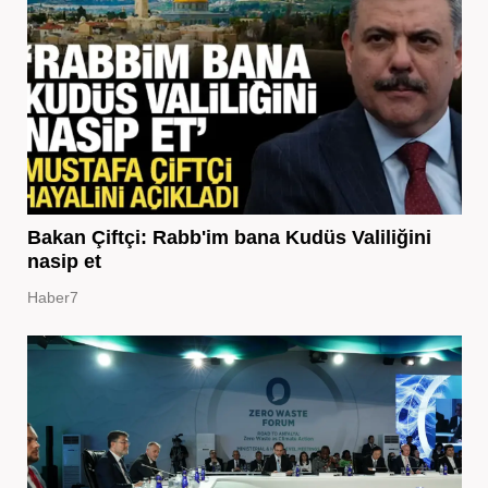
Bakan Çiftçi: Rabb'im bana Kudüs Valiliğini
nasip et
Haber7