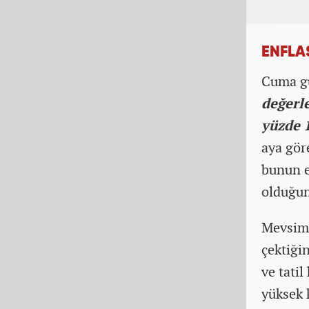
ENFLA
Cuma g
değerl
yüzde 
aya gör
bunun 
olduğun
Mevsim k
çektiği
ve tati
yüksek 