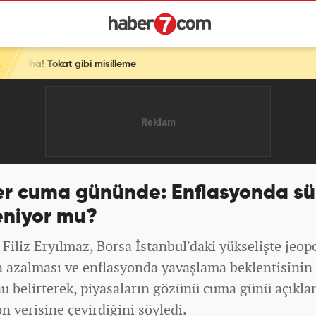
isilleme
er cuma gününde: Enflasyonda sü
eniyor mu?
 Filiz Eryılmaz, Borsa İstanbul'daki yükselişte jeopo
n azalması ve enflasyonda yavaşlama beklentisinin 
u belirterek, piyasaların gözünü cuma günü açıkla
n verisine çevirdiğini söyledi.