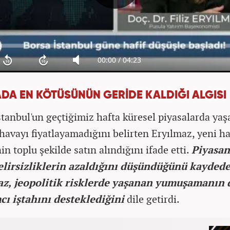
DA EN KÖTÜSÜNÜN GERİDE KALDIĞI ALGISI
stanbul'un geçtiğimiz hafta küresel piyasalarda ya
havayı fiyatlayamadığını belirten Eryılmaz, yeni h
in toplu şekilde satın alındığını ifade etti.
Piyasan
elirsizliklerin azaldığını düşündüğünü kayded
az, jeopolitik risklerde yaşanan yumuşamanın 
cı iştahını desteklediğini
dile getirdi.