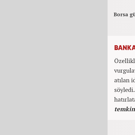
Borsa gü
BANKA
Özellik
vurgula
atılan 
söyledi
hatırla
temkin