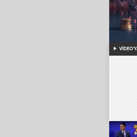
VİDEO'Y