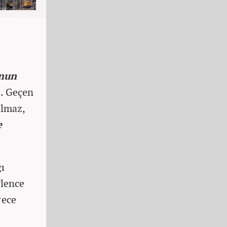
onun
i. Geçen
ılmaz,
e
ğı
ğlence
rece