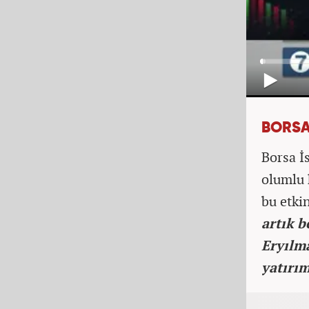
BORSA
Borsa İ
olumlu 
bu etkin
artık b
Eryılm
yatırım