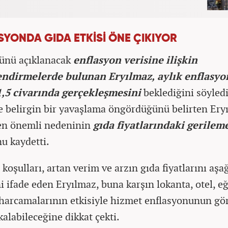
SYONDA GIDA ETKİSİ ÖNE ÇIKIYOR
ünü açıklanacak
enflasyon verisine ilişkin
endirmelerde bulunan Eryılmaz, aylık enflasy
1,5 civarında gerçekleşmesini
beklediğini söyled
e belirgin bir yavaşlama öngördüğünü belirten Ery
en önemli nedeninin
gıda fiyatlarındaki gerilem
u kaydetti.
oşulları, artan verim ve arzın gıda fiyatlarını aşa
ni ifade eden Eryılmaz, buna karşın lokanta, otel, e
l harcamalarının etkisiyle hizmet enflasyonunun gö
kalabileceğine dikkat çekti.