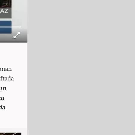
şanan
aftada
ın
en
da