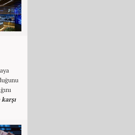
taya
lduğunu
ğını
 karşı