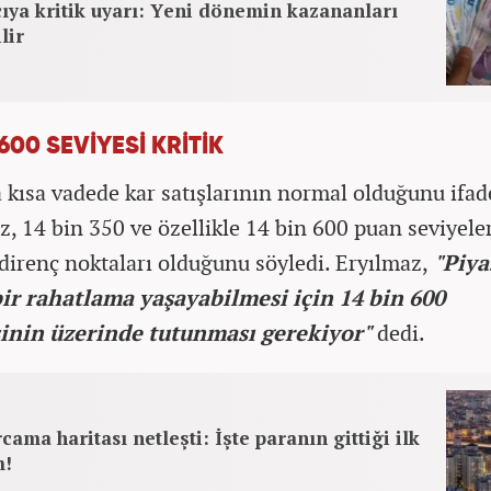
ıya kritik uyarı: Yeni dönemin kazananları
lir
 600 SEVİYESİ KRİTİK
 kısa vadede kar satışlarının normal olduğunu ifa
z, 14 bin 350 ve özellikle 14 bin 600 puan seviyele
direnç noktaları olduğunu söyledi. Eryılmaz,
"Piya
bir rahatlama yaşayabilmesi için 14 bin 600
sinin üzerinde tutunması gerekiyor"
dedi.
cama haritası netleşti: İşte paranın gittiği ilk
m!