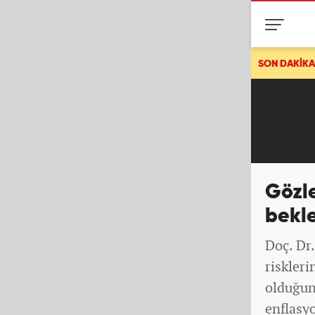
B ülkesi birbirine girdi! Schengen vizesine bir darbe daha! Tokat gibi m
SON DAKİKA
Gözl
bekl
Doç. Dr.
riskleri
olduğun
enflasyo