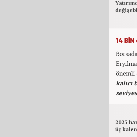
Yatırımc
değişebi
14 BİN
Borsada
Eryılma
önemli 
kalıcı 
seviye
2025 har
üç kale