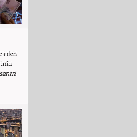
de eden
rinin
sanın