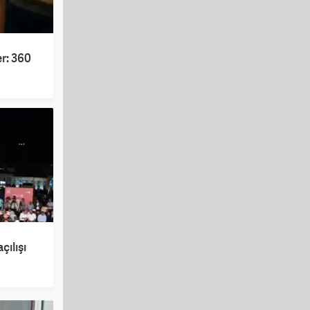
r: 360
çılışı