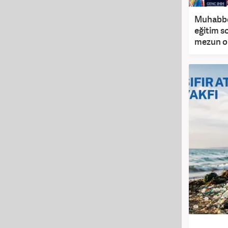
Muhabbet
eğitim so
mezun o