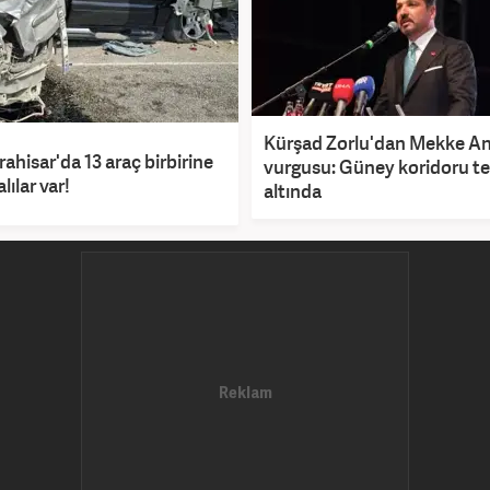
Kürşad Zorlu'dan Mekke A
ahisar'da 13 araç birbirine
vurgusu: Güney koridoru t
alılar var!
altında