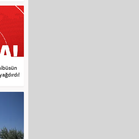
inibüsün
yağdırdı!