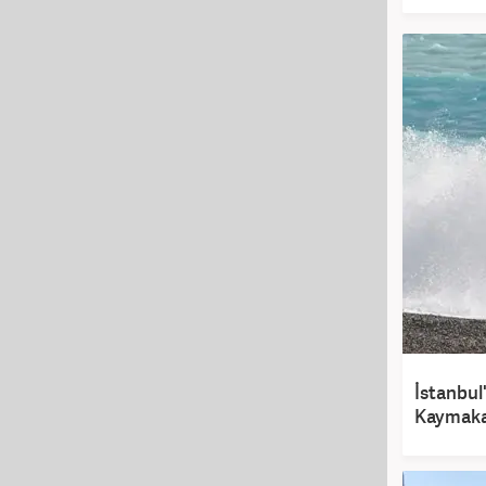
İstanbul'
Kaymaka