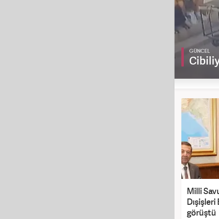
2 milyon 78 bin lira idari para
GÜNCEL
Cibili
Milli Sa
Dışişleri
görüştü