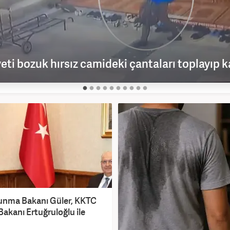
yeti bozuk hırsız camideki çantaları toplayıp k
vunma Bakanı Güler, KKTC
 Bakanı Ertuğruloğlu ile