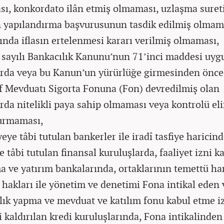
ı, konkordato ilân etmiş olmaması, uzlaşma suret
 yapılandırma başvurusunun tasdik edilmiş olmam
ında iflasın ertelenmesi kararı verilmiş olmaması,
 sayılı Bankacılık Kanunu’nun 71’inci maddesi uyg
rda veya bu Kanun’un yürürlüğe girmesinden önce
f Mevduatı Sigorta Fonuna (Fon) devredilmiş olan
rda nitelikli paya sahip olmaması veya kontrolü el
urmaması,
yeye tâbi tutulan bankerler ile iradî tasfiye haricin
e tâbi tutulan finansal kuruluşlarda, faaliyet izni ka
a ve yatırım bankalarında, ortaklarının temettü ha
k hakları ile yönetim ve denetimi Fona intikal eden
lık yapma ve mevduat ve katılım fonu kabul etme i
i kaldırılan kredi kuruluşlarında, Fona intikalinden