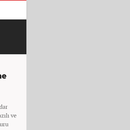
ne
adar
zılı ve
vuru