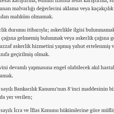
fesat karıştırma, edimin ifasına fesat karıştırma, s
anan malvarlığı değerlerini aklama veya kaçakçılık
ından mahkûm olmamak.
rlik durumu itibarıyla; askerlikle ilgisi bulunmama
k çağına gelmemiş bulunmak veya askerlik çağına g
azzaf askerlik hizmetini yapmış yahut ertelenmiş 
ınıfa geçirilmiş olmak.
vini devamlı yapmasına engel olabilecek akıl hastal
amak.
 sayılı Bankacılık Kanunu’nun 8’inci maddesinin bi
da yer verilen;
 sayılı İcra ve İflas Kanunu hükümlerine göre müfli