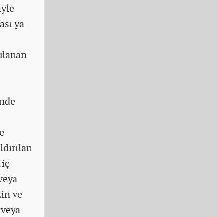
iyle
ası ya
ulanan
inde
de
ldırılan
riç
 veya
zin ve
 veya