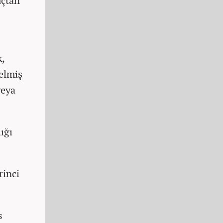
uçtan
k,
elmiş
veya
ığı
rinci
s