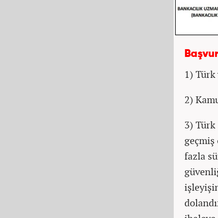
Başvur
1) Türk
2) Kam
3) Türk
geçmiş o
fazla sü
güvenli
işleyişi
dolandır