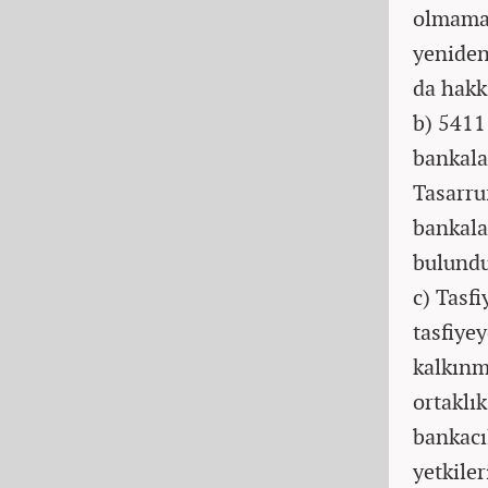
olmamas
yeniden
da hakk
b) 5411
bankala
Tasarru
bankala
bulund
c) Tasfi
tasfiyey
kalkınm
ortaklı
bankacı
yetkiler