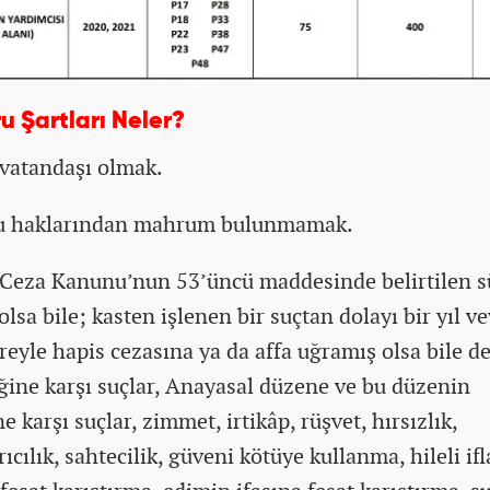
u Şartları Neler?
 vatandaşı olmak.
u haklarından mahrum bulunmamak.
 Ceza Kanunu’nun 53’üncü maddesinde belirtilen s
lsa bile; kasten işlenen bir suçtan dolayı bir yıl v
reyle hapis cezasına ya da affa uğramış olsa bile d
ğine karşı suçlar, Anayasal düzene ve bu düzenin
ne karşı suçlar, zimmet, irtikâp, rüşvet, hırsızlık,
ıcılık, sahtecilik, güveni kötüye kullanma, hileli ifl