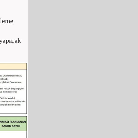
tleme
 yaparak