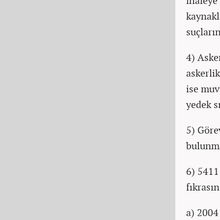
ihaleye 
kaynakl
suçlar
4) Aske
askerli
ise muv
yedek s
5) Göre
bulunm
6) 5411
fıkrasın
a) 2004