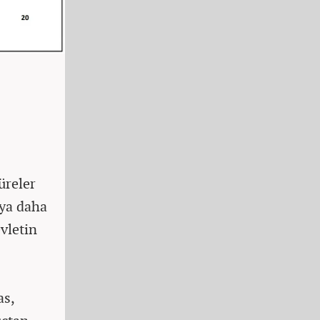
üreler
eya daha
evletin
as,