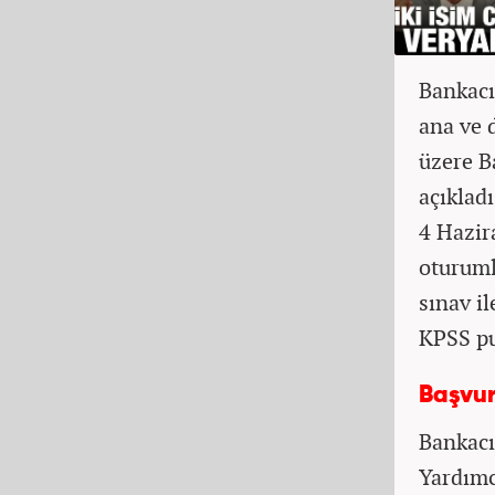
Bankac
ana ve 
üzere B
açıklad
4 Hazir
oturuml
sınav i
KPSS pua
Başvur
Bankacı
Yardımc