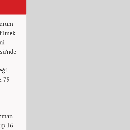
Kurum
dilmek
ni
üsü'nde
eği
z 75
Uzman
yıp 16