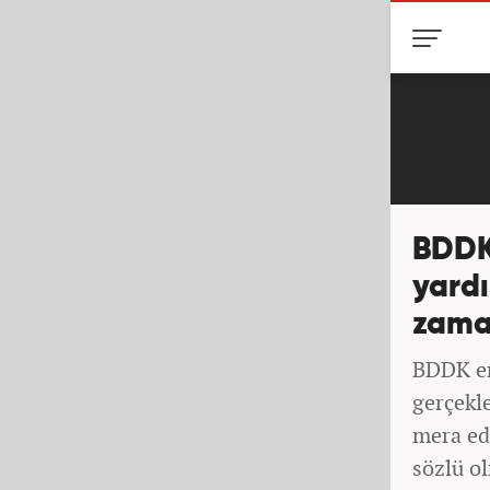
BDDK
yardı
zama
BDDK en
gerçekle
mera edi
sözlü ol