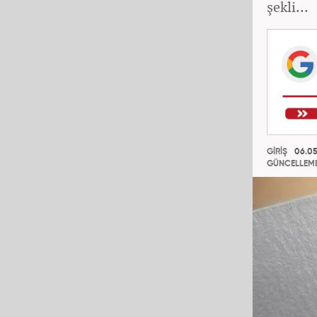
şekli...
GİRİŞ
06.05
GÜNCELLEM