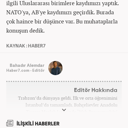
ilgili Uluslararası birimlere kaydımızı yaptık.
NATO'ya, AB'ye kaydımızı geçirdik. Burada
çok haince bir düşünce var. Bu muhataplarla
konuşun dedik.
KAYNAK : HABER7
Bahadır Alemdar
Haber7.com - Editör
Editör Hakkında
Trabzon’da dünyaya geldi. İlk ve orta öğrenimini
İstanbul’da tamamladı. Bahçelievler Anadolu
Ticaret Meslek Lisesinde ‘Web Programcılığı’
bölümünden mezun oldu. Yüksek öğrenimini,
İLİŞKİLİ HABERLER
Atatürk Üniversitesinde ‘Yeni Medya ve Gazetecilik’