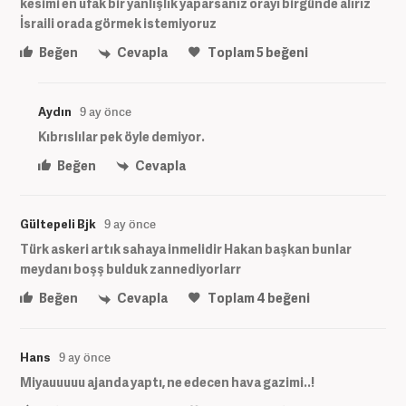
kesimi en ufak bir yanlışlık yaparsanız orayı birgünde alırız
İsraili orada görmek istemiyoruz
Beğen
Cevapla
Toplam
5
beğeni
Aydın
9 ay önce
Kıbrıslılar pek öyle demiyor.
Beğen
Cevapla
Gültepeli Bjk
9 ay önce
Türk askeri artık sahaya inmelidir Hakan başkan bunlar
meydanı boşş bulduk zannediyorlarr
Beğen
Cevapla
Toplam
4
beğeni
Hans
9 ay önce
Miyauuuuu ajanda yaptı, ne edecen hava gazimi..!