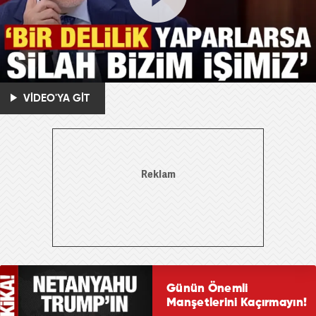
VİDEO'YA GİT