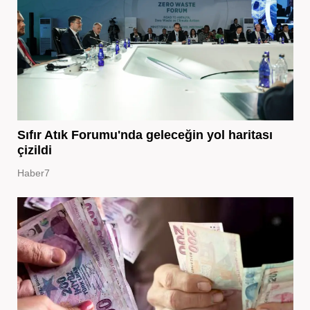
Sıfır Atık Forumu'nda geleceğin yol haritası
çizildi
Haber7