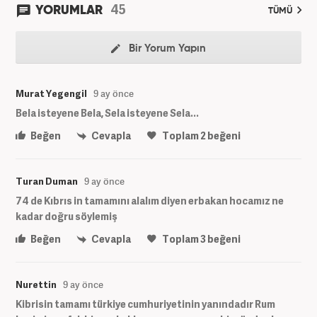
45
YORUMLAR
TÜMÜ
Bir Yorum Yapın
Murat Yegengil
9 ay önce
Bela isteyene Bela, Sela isteyene Sela...
Beğen
Cevapla
Toplam
2
beğeni
Turan Duman
9 ay önce
74 de Kıbrıs in tamamını alalım diyen erbakan hocamız ne
kadar doğru söylemiş
Beğen
Cevapla
Toplam
3
beğeni
Nurettin
9 ay önce
Kibrisin tamamı türkiye cumhuriyetinin yanındadır Rum