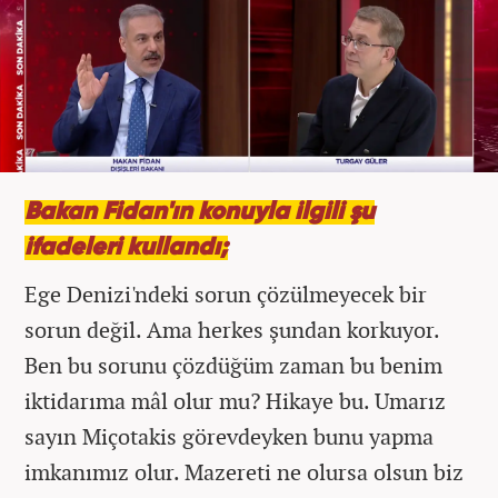
Bakan Fidan'ın konuyla ilgili şu
ifadeleri kullandı;
Ege Denizi'ndeki sorun çözülmeyecek bir
sorun değil. Ama herkes şundan korkuyor.
Ben bu sorunu çözdüğüm zaman bu benim
iktidarıma mâl olur mu? Hikaye bu. Umarız
sayın Miçotakis görevdeyken bunu yapma
imkanımız olur. Mazereti ne olursa olsun biz