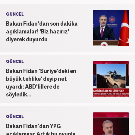
mezunu olarak tamamladı. Gazeteciliğe ilk adımını
2011 yılında attı. 13 yıllık profesyonel meslek
GÜNCEL
hayatında SEO içerik ve muhabirlik de dahil olmak
Bakan Fidan'dan son dakika
üzere ağırlıklı olarak gündem, dünya, ekonomi, spor
açıklamalar! 'Biz hazırız'
ve teknoloji kategorilerinde birçok haber ve
diyerek duyurdu
röportaja imza atarak galeri ve video hazırladı.
Bahadır Alemdar, meslek hayatına Haber7.com'da
aktif olarak devam etmektedir.
GÜNCEL
Bakan Fidan 'Suriye'deki en
büyük tehlike' deyip net
uyardı: ABD'lillere de
söyledik...
GÜNCEL
Bakan Fidan'dan YPG
açıklaması: Artık bu oyunla