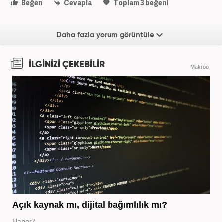
Beğen
Cevapla
Toplam
3
beğeni
Daha fazla yorum görüntüle
İLGİNİZİ ÇEKEBİLİR
Makroo
Açık kaynak mı, dijital bağımlılık mı?
Haber7