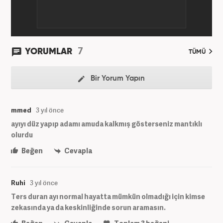
7
YORUMLAR
TÜMÜ
Bir Yorum Yapın
mmed
3 yıl önce
ayıyı düz yapıp adamı amuda kalkmış gösterseniz mantıklı
olurdu
Beğen
Cevapla
Ruhi
3 yıl önce
Ters duran ayı normal hayatta mümkün olmadığı için kimse
zekasında ya da keskinliğinde sorun aramasın.