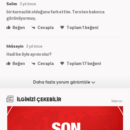
Selim
3 yıl önce
bir kurnazlık olduğunu fark ettim. Tersten bakınca
görünüyormuş.
Beğen
Cevapla
Toplam
1
beğeni
hhüseyin
3 yıl önce
Hadi be öyle ayı mı olur?
Beğen
Cevapla
Toplam
17
beğeni
Daha fazla yorum görüntüle
İLGİNİZİ ÇEKEBİLİR
Makroo