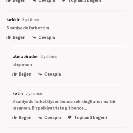
Beğen
Cevapla
Toplam
3
beğeni
kırkbir
3 yıl önce
3 saniye de fark ettim
Beğen
Cevapla
atma birader
3 yıl önce
atıyorsun
Beğen
Cevapla
Fatih
3 yıl önce
3 saniyede farkettiysen bence zeki değil anormal bir
insansın. Bir psikiyatriste git bence...
Beğen
Cevapla
Toplam
3
beğeni