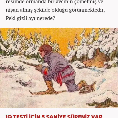
resimde ormanda bir avcının çömelmiş ve
nişan almış şekilde olduğu görünmektedir.
Peki gizli ayı nerede?
IQ TESTİ İÇİN 5 SANİYE SÜRENİZ VAR