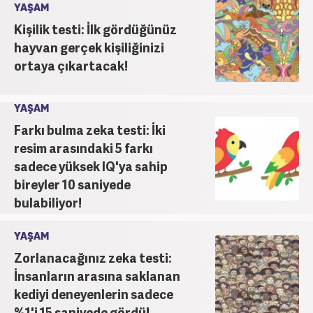
YAŞAM
Kişilik testi: İlk gördüğünüz
hayvan gerçek kişiliğinizi
ortaya çıkartacak!
YAŞAM
Farkı bulma zeka testi: İki
resim arasındaki 5 farkı
sadece yüksek IQ'ya sahip
bireyler 10 saniyede
bulabiliyor!
YAŞAM
Zorlanacağınız zeka testi:
İnsanların arasına saklanan
kediyi deneyenlerin sadece
%1'i 15 saniyede gördü!