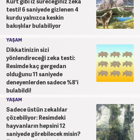
Kurt gibi iz süreceğiniz zeka
testi! 6 saniyede gizlenen 4
kurdu yalnızca keskin
bakışlılar bulabiliyor
YAŞAM
Dikkatinizin sizi
yönlendireceği zeka testi:
Resimde kaç gergedan
olduğunu 11 saniyede
deneyenlerden sadece %8'i
bulabildi!
YAŞAM
Sadece üstün zekalılar
çözebiliyor: Resimdeki
hayvanların hepsini 12
saniyede görebilecek misin?