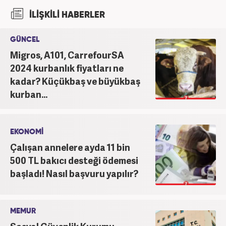
yaptı. Haber7.com’da mesleğe ilk adımı atarak
İLİŞKİLİ HABERLER
internet haberciliğine başladı. Haber7.com’da
mesleki hayatına devam etmektedir.
GÜNCEL
Migros, A101, CarrefourSA
2024 kurbanlık fiyatları ne
kadar? Küçükbaş ve büyükbaş
kurban...
EKONOMİ
Çalışan annelere ayda 11 bin
500 TL bakıcı desteği ödemesi
başladı! Nasıl başvuru yapılır?
MEMUR