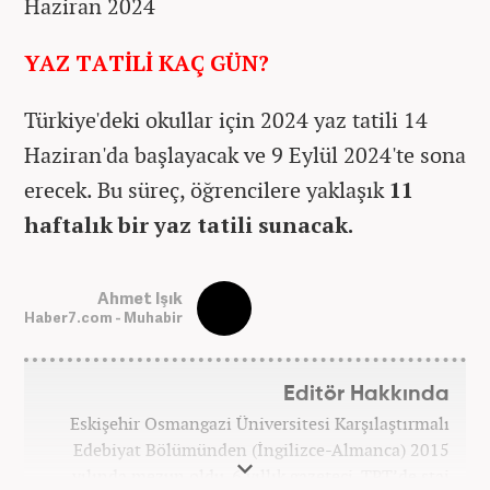
Haziran 2024
YAZ TATİLİ KAÇ GÜN?
Türkiye'deki okullar için 2024 yaz tatili 14
Haziran'da başlayacak ve 9 Eylül 2024'te sona
erecek. Bu süreç, öğrencilere yaklaşık
11
haftalık bir yaz tatili sunacak.
Ahmet Işık
Haber7.com - Muhabir
Editör Hakkında
Eskişehir Osmangazi Üniversitesi Karşılaştırmalı
Edebiyat Bölümünden (İngilizce-Almanca) 2015
yılında mezun oldu. 6 yıllık gazeteci. TRT’de staj