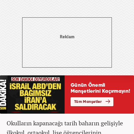
Okulların kapanacağı tarih baharın gelişiyle
ilkokul, ortaokul, lise öğrencilerinin