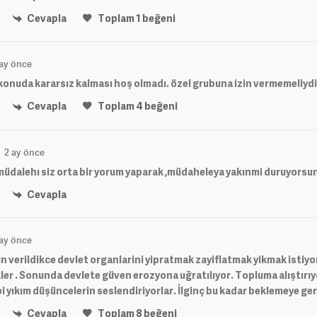
Cevapla
Toplam
1
beğeni
 ay önce
konuda kararsız kalması hoş olmadı. özel grubuna izin vermemeliydi
Cevapla
Toplam
4
beğeni
2 ay önce
 müdalehı siz orta bir yorum yaparak ,müdaheleya yakınmi duruyorsu
Cevapla
 ay önce
in verildikce devlet organlarini yipratmak zayiflatmak yikmak istiyor
kler . Sonunda devlete güven erozyona uğratılıyor. Topluma alıştırıy
i yıkım düşüncelerin seslendiriyorlar. İlginç bu kadar beklemeye ger
Cevapla
Toplam
8
beğeni