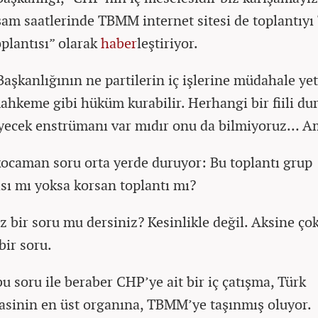
am saatlerinde TBMM internet sitesi de toplantıy
plantısı” olarak
haber
leştiriyor.
şkanlığının ne partilerin iç işlerine müdahale yet
ahkeme gibi hüküm kurabilir. Herhangi bir fiili d
yecek enstrümanı var mıdır onu da bilmiyoruz… A
ocaman soru orta yerde duruyor: Bu toplantı grup
ısı mı yoksa korsan toplantı mı?
 bir soru mu dersiniz? Kesinlikle değil. Aksine çok
bir soru.
u soru ile beraber CHP’ye ait bir iç çatışma, Türk
sinin en üst organına, TBMM’ye taşınmış oluyor.