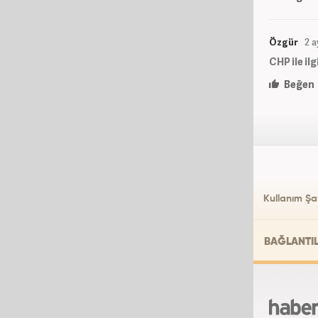
Özgür
2 a
CHP ile il
Beğen
Kullanım Şar
BAĞLANTI