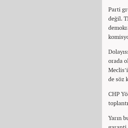
Parti g
değil. 
demokra
komisyo
Dolayıs
orada o
Meclis’
de söz 
CHP Yön
toplant
Yarın b
garanti 