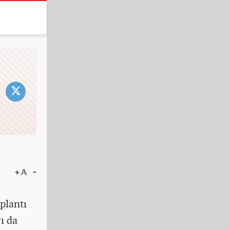
plantı
ı da