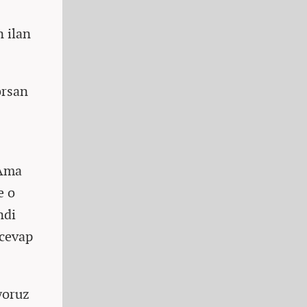
n ilan
orsan
 Ama
e o
ndi
 cevap
yoruz