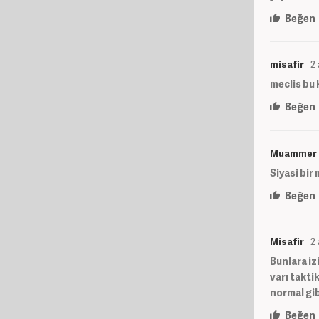
Beğen
misafir
2
meclis bu 
Beğen
Muammer
Siyasi bir
Beğen
Misafir
2
Bunlara iz
varı takti
normal gib
Beğen