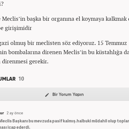
i?
e Meclis’in başka bir organına el koymaya kalkmak 
e girişimidir
 gazi olmuş bir meclisten söz ediyoruz. 15 Temmuz
nin bombalarına direnen Meclis’in bu küstahlığa d
 direnmesi gerekir.
10
UMLAR
Bir Yorum Yapın
ur
2 ay önce
eclis Başkanı bu mevzuda pasif kalmış.halbuki müdahil olup toplan
ası icap ederdi.