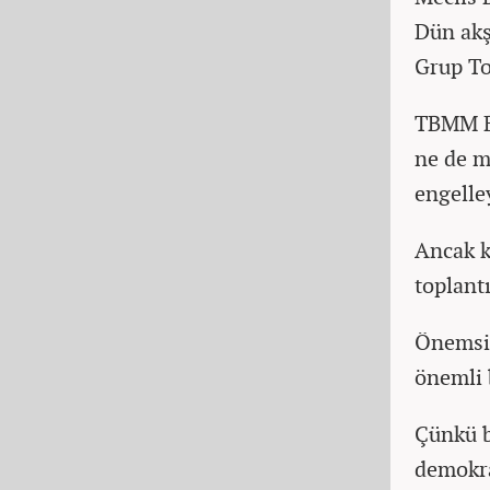
Dün akş
Grup To
TBMM Ba
ne de m
engelle
Ancak k
toplant
Önemsiz
önemli 
Çünkü b
demokra