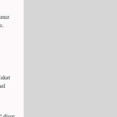
ımız
r.
Fakat
mal
” diyor.