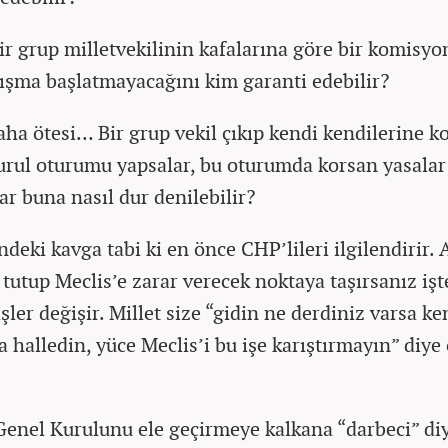
bir grup milletvekilinin kafalarına göre bir komisyo
lışma başlatmayacağını kim garanti edebilir?
aha ötesi… Bir grup vekil çıkıp kendi kendilerine k
urul oturumu yapsalar, bu oturumda korsan yasalar
ar buna nasıl dur denilebilir?
ndeki kavga tabi ki en önce CHP’lileri ilgilendirir.
 tutup Meclis’e zarar verecek noktaya taşırsanız işt
ler değişir. Millet size “gidin ne derdiniz varsa ke
a halledin, yüce Meclis’i bu işe karıştırmayın” diye
Genel Kurulunu ele geçirmeye kalkana “darbeci” di