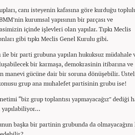
rupları, canı isteyenin kafasına göre kurduğu toplul
TBMM’nin kurumsal yapısının bir parçası ve
simizin içinde işlevleri olan yapılar. Tıpkı Meclis
nları gibi tıpkı Meclis Genel Kurulu gibi.
ı ile bir parti grubuna yapılan hukuksuz müdahale 
luşabilecek bir karmaşa, demokrasinin itibarına ve
in manevi gücüne dair bir soruna dönüşebilir. Üstel
konusu grup ana muhalefet partisinin grubu ise!
etimi “biz grup toplantısı yapmayacağız” dediği h
ı yapılabiliyor…
unun başka bir partinin grubunda da olmayacağını
edebilir?