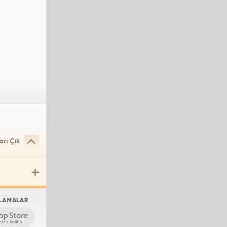
arı Çık
LAMALAR