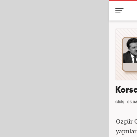
Korsa
GİRİŞ
03.06
Özgür Ö
yaptılar