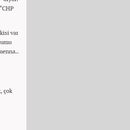
ı “CHP
kisi var
urumu
menna..
, çok