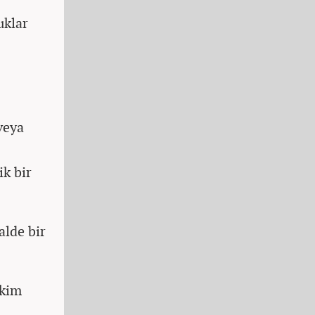
uklar
veya
ik bir
alde bir
 kim