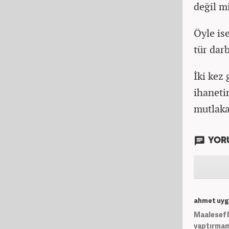
değil m
Öyle is
tür darb
İki kez
ihaneti
mutlaka
YOR
ahmet uyg
Maalesef M
yaptırmam