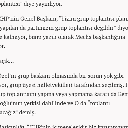
plantısı” diye yayınlıyor.
HP’nin Genel Başkanı, “bizim grup toplantısı plan
yapılan da partimizin grup toplantısı değildir” diyo
 kalmıyor, bunu yazılı olarak Meclis başkanlığına
or.
 açık…
zel’in grup başkanı olmasında bir sorun yok gibi
or, grup üyesi milletvekilleri tarafından seçilmiş. 
rup toplantısını yapma veya yapmama kararı da Ke
roğlu’nun yetkisi dahilinde ve O da “toplantı
cağız” demiş.
Başkanlığı, “CHP’nin iç meselesidir biz karışamayız