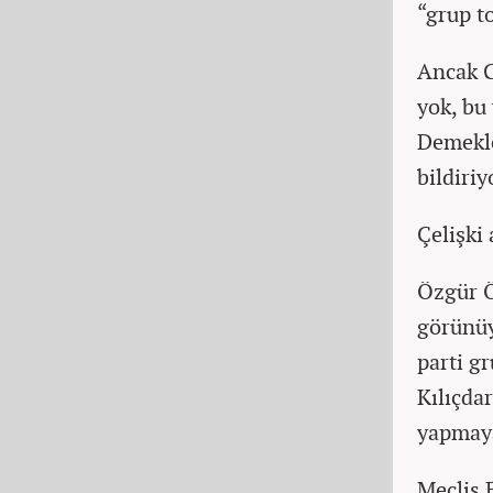
“grup to
Ancak C
yok, bu 
Demekle
bildiriy
Çelişki
Özgür Ö
görünüy
parti g
Kılıçda
yapmaya
Meclis 