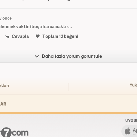
y önce
gilenmek vaktini boşa harcamaktır...
Cevapla
Toplam
12
beğeni
Daha fazla yorum görüntüle
Yuk
tları
LAR
UYGU