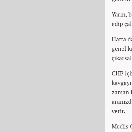
Yarın, 
edip ça
Hatta d
genel k
çıkarsal
CHP içi
kavgayı
zaman iş
aranızd
verir.
Meclis 