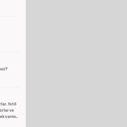
nuz?
lar. fetö
orlar ve
ek varmı..