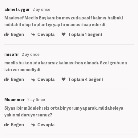
ahmet uygur
2 ay önce
Maalesef Meclis Başkanı bu mevzuda pasif kalmış.halbuki
müdahil olup toplantıyı yaptırmaması icap ederdi.
Beğen
Cevapla
Toplam
1
beğeni
misafir
2 ay önce
meclis bu konuda kararsız kalması hoş olmadı. özel grubuna
izin vermemeliydi
Beğen
Cevapla
Toplam
4
beğeni
Muammer
2 ay önce
Siyasi bir müdalehı siz orta bir yorum yaparak ,müdaheleya
yakınmi duruyorsunuz?
Beğen
Cevapla