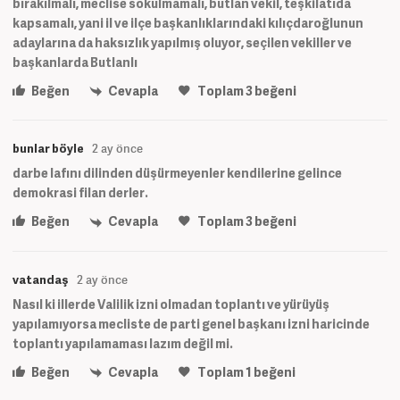
bırakılmalı, meclise sokulmamalı, butlan vekil, teşkilatıda
kapsamalı, yani il ve ilçe başkanlıklarındaki kılıçdaroğlunun
adaylarına da haksızlık yapılmış oluyor, seçilen vekiller ve
başkanlarda Butlanlı
Beğen
Cevapla
Toplam
3
beğeni
bunlar böyle
2 ay önce
darbe lafını dilinden düşürmeyenler kendilerine gelince
demokrasi filan derler.
Beğen
Cevapla
Toplam
3
beğeni
vatandaş
2 ay önce
Nasıl ki illerde Valilik izni olmadan toplantı ve yürüyüş
yapılamıyorsa mecliste de parti genel başkanı izni haricinde
toplantı yapılamaması lazım değil mi.
Beğen
Cevapla
Toplam
1
beğeni