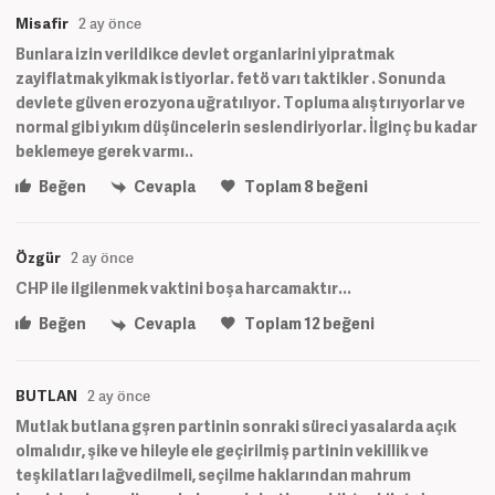
Misafir
2 ay önce
Bunlara izin verildikce devlet organlarini yipratmak
zayiflatmak yikmak istiyorlar. fetö varı taktikler . Sonunda
devlete güven erozyona uğratılıyor. Topluma alıştırıyorlar ve
normal gibi yıkım düşüncelerin seslendiriyorlar. İlginç bu kadar
beklemeye gerek varmı..
Beğen
Cevapla
Toplam
8
beğeni
Özgür
2 ay önce
CHP ile ilgilenmek vaktini boşa harcamaktır...
Beğen
Cevapla
Toplam
12
beğeni
BUTLAN
2 ay önce
Mutlak butlana gşren partinin sonraki süreci yasalarda açık
olmalıdır, şike ve hileyle ele geçirilmiş partinin vekillik ve
teşkilatları lağvedilmeli, seçilme haklarından mahrum