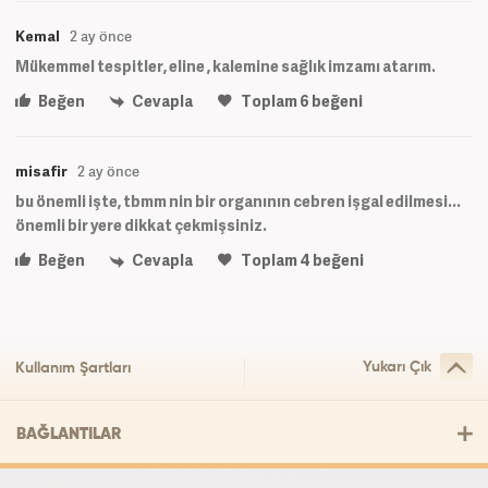
Kemal
2 ay önce
Mükemmel tespitler, eline , kalemine sağlık imzamı atarım.
Beğen
Cevapla
Toplam
6
beğeni
misafir
2 ay önce
bu önemli işte, tbmm nin bir organının cebren işgal edilmesi...
önemli bir yere dikkat çekmişsiniz.
Beğen
Cevapla
Toplam
4
beğeni
Yukarı Çık
Kullanım Şartları
BAĞLANTILAR