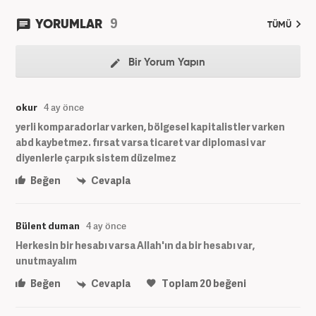
9
YORUMLAR
TÜMÜ
Bir Yorum Yapın
okur
4 ay önce
yerli komparadorlar varken, bölgesel kapitalistler varken
abd kaybetmez. fırsat varsa ticaret var diplomasi var
diyenlerle çarpık sistem düzelmez
Beğen
Cevapla
Bülent duman
4 ay önce
Herkesin bir hesabı varsa Allah'ın da bir hesabı var,
unutmayalım
Beğen
Cevapla
Toplam
20
beğeni