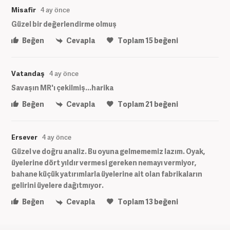
Misafir
4 ay önce
Güzel bir değerlendirme olmuş
Beğen
Cevapla
Toplam
15
beğeni
Vatandaş
4 ay önce
Savaşın MR'ı çekilmiş...harika
Beğen
Cevapla
Toplam
21
beğeni
Ersever
4 ay önce
Güzel ve doğru analiz. Bu oyuna gelmememiz lazım. Oyak,
üyelerine dört yıldır vermesi gereken nemayı vermiyor,
bahane küçük yatırımlarla üyelerine ait olan fabrikaların
gelirini üyelere dağıtmıyor.
Beğen
Cevapla
Toplam
13
beğeni