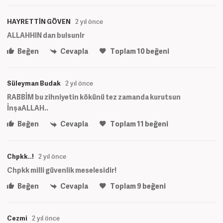
HAYRETTİN GÖVEN
2 yıl önce
ALLAHHIN dan bulsunlr
Beğen
Cevapla
Toplam
10
beğeni
Süleyman Budak
2 yıl önce
RABBİM bu zihniyetin kökünü tez zamanda kurutsun
İnşaALLAH..
Beğen
Cevapla
Toplam
11
beğeni
Chpkk..!
2 yıl önce
Chpkk milli güvenlik meselesidir!
Beğen
Cevapla
Toplam
9
beğeni
Cezmi
2 yıl önce