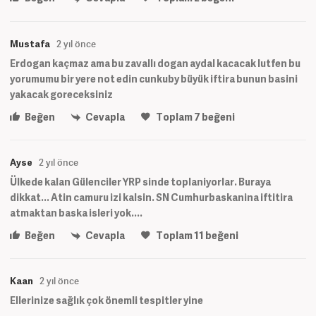
Mustafa
2 yıl önce
Erdogan kaçmaz ama bu zavallı dogan aydal kacacak lutfen bu
yorumumu bir yere not edin cunkuby büyük iftira bunun basini
yakacak goreceksiniz
Beğen
Cevapla
Toplam
7
beğeni
Ayse
2 yıl önce
Ülkede kalan Gülenciler YRP sinde toplaniyorlar. Buraya
dikkat... Atin camuru izi kalsin. SN Cumhurbaskanina iftitira
atmaktan baska isleri yok....
Beğen
Cevapla
Toplam
11
beğeni
Kaan
2 yıl önce
Ellerinize sağlık çok önemli tespitler yine