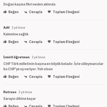
Doğan kaçma fikri neden aklında
Beğen
Cevapla
Toplam
3
beğeni
Adil
2 yıl önce
Kalemine sağlık
Beğen
Cevapla
Toplam
8
beğeni
İzmirli öğretmen
2 yıl önce
CHP Türk milletinin başına en büyük beladır. İşte süleymancılar
bu CHP'ye oy veriyor. Yuh olsun
Beğen
Cevapla
Toplam
9
beğeni
Rutruso
2 yıl önce
Sarayın dibine kaçar
Beğen
Cevapla
Toplam
2
beğeni