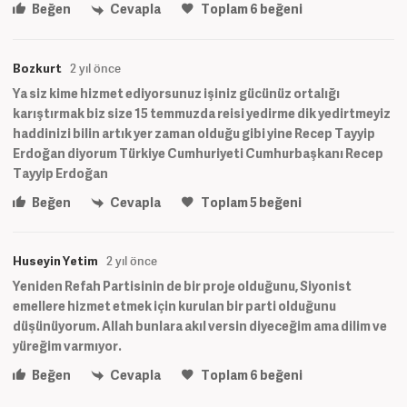
Beğen
Cevapla
Toplam
6
beğeni
Bozkurt
2 yıl önce
Ya siz kime hizmet ediyorsunuz işiniz gücünüz ortalığı
karıştırmak biz size 15 temmuzda reisi yedirme dik yedirtmeyiz
haddinizi bilin artık yer zaman olduğu gibi yine Recep Tayyip
Erdoğan diyorum Türkiye Cumhuriyeti Cumhurbaşkanı Recep
Tayyip Erdoğan
Beğen
Cevapla
Toplam
5
beğeni
Huseyin Yetim
2 yıl önce
Yeniden Refah Partisinin de bir proje olduğunu, Siyonist
emellere hizmet etmek için kurulan bir parti olduğunu
düşünüyorum. Allah bunlara akıl versin diyeceğim ama dilim ve
yüreğim varmıyor.
Beğen
Cevapla
Toplam
6
beğeni