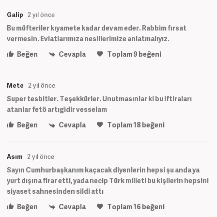
Galip
2 yıl önce
Bu müfteriler kıyamete kadar devam eder. Rabbim fırsat
vermesin. Evlatlarımıza nesillerimize anlatmalıyız.
Beğen
Cevapla
Toplam
9
beğeni
Mete
2 yıl önce
Super tesbitler. Teşekkürler. Unutmasınlar ki bu iftiraları
atanlar fetö artıgidir vesselam
Beğen
Cevapla
Toplam
18
beğeni
Asım
2 yıl önce
Sayın Cumhurbaşkanım kaçacak diyenlerin hepsi şu anda ya
yurt dışına firar etti, yada necip Türk milleti bu kişilerin hepsini
siyaset sahnesinden sildi attı
Beğen
Cevapla
Toplam
16
beğeni