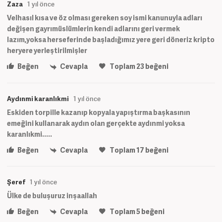
Zaza
1 yıl önce
Velhasıl kısa ve öz olması gereken soy ismi kanunuyla adları
değişen gayrımüslümlerin kendi adlarını geri vermek
lazım,yoksa herseferinde başladığımız yere geri döneriz kripto
heryere yerleştirilmişler
Beğen
Cevapla
Toplam
23
beğeni
Aydınmi karanlıkmi
1 yıl önce
Eskiden torpille kazanıp kopyala yapıştırma başkasının
emeğini kullanarak aydın olan gerçekte aydınmi yoksa
karanlıkmi.....
Beğen
Cevapla
Toplam
17
beğeni
Şeref
1 yıl önce
Ülke de buluşuruz inşaallah
Beğen
Cevapla
Toplam
5
beğeni