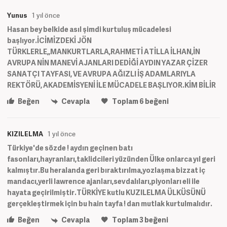
Yunus
1 yıl önce
Hasan bey belkide asıl şimdi kurtuluş mücadelesi
başlıyor.İCİMİZDEKİ JÖN
TÜRKLERLE,,MANKURTLARLA,RAHMETİ ATİLLA İLHAN,İN
AVRUPA NİN MANEVİ AJANLARI DEDİĞİ AYDIN YAZAR ÇİZER
SANATÇI TAYFASI, VE AVRUPA AĞIZLI İŞ ADAMLARIYLA
REKTÖRÜ, AKADEMİSYENİ İLE MÜCADELE BAŞLIYOR.KİM BİLİR
Beğen
Cevapla
Toplam
6
beğeni
KIZILELMA
1 yıl önce
Türkiye'de sözde ! aydın geçinen batı
fasonları,hayranları,taklidcileri yüzünden Ülke onlarca yıl geri
kalmıştır.Bu heralanda geri bıraktırılma,yozlaşma bizzat iç
mandacı,yerli lawrence ajanları,sevdalıları,piyonları eli ile
hayata geçirilmiştir.TÜRKİYE kutlu KUZILELMA ÜLKÜSÜNÜ
gerçekleştirmek için bu hain tayfa ! dan mutlak kurtulmalıdır.
Beğen
Cevapla
Toplam
3
beğeni