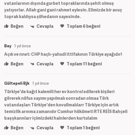
vatanlarının dışında gurbet topraklarında şehit olmuş
yatıyorlar. Allah gani gani rahmet eylesin. Elimizde bir avuç
toprak kaldıysa şühedanın sayesinde.
Beğen
Cevapla
Toplam
6
beğeni
Bey
1 yıl önce
Açık ve nnet: CHP haçlı-yahudi ittifakının Türkiye ayağıdır!
Beğen
Cevapla
Toplam
11
beğeni
Gültepeli Bjk
1 yıl önce
Türkiye'de kağıt kalemlii her ev kontrol edilerek kişileri
görerek nüfus sayımı yapılmalı sonradan olmaa Türk
vatandaşları Türkiye'den kovullmalılarr Türkiye için artık
temizlik arınma zamanıdır Cumhur hükümeti RTE REİS Bahçeli
başşkannlarr içimizdeki hainlerden kurtulalım
Beğen
Cevapla
Toplam
1
beğeni