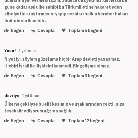
dualarına yer vermesi lazım. Sadece dua yetmez, devlette bu
güne kadar asıl ulke sahibi bu Türk milletine hakaret eden
zihniyetin araştırmasını yapıp cezaları halkla beraber halkın
önünde verilmelidir.
Beğen
Cevapla
Toplam
5
beğeni
Yusuf
1 yıl önce
Niyet iyi, söylem güzel ama hiçbir Arap devleti yanaşmaz.
Hiçbiri İsrail ile ilişkisini kesmedi. Bir gelişme olmaz.
Beğen
Cevapla
Toplam
3
beğeni
devriye
1 yıl önce
Ülke ne çektiyse bu elit kesimin ve uşaklarından çekti..size
teşekkür ediyorum ağzına sağlık.
Beğen
Cevapla
Toplam
12
beğeni