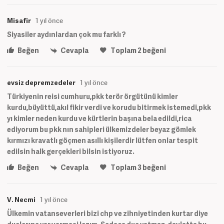
Misafir
1 yıl önce
Siyasiler aydınlardan çok mu farklı ?
Beğen
Cevapla
Toplam
2
beğeni
evsiz depremzedeler
1 yıl önce
Türkiyenin reisi cumhuru,pkk terör örgütünü kimler
kurdu,büyüttü,akıl fikir verdi ve korudu bitirmek istemedi,pkk
yı kimler neden kurdu ve kürtlerin başına bela edildi,rica
ediyorum bu pkk nın sahipleri ülkemizdeler beyaz gömlek
kırmızı kravatlı göçmen asıllı kişilerdir lütfen onlar tespit
edilsin halk gerçekleri bilsin istiyoruz.
Beğen
Cevapla
Toplam
3
beğeni
V. Necmi
1 yıl önce
Ülkemin vatanseverleri bizi chp ve zihniyetinden kurtar diye