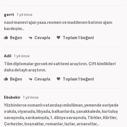
gerrt
1 yıl önce
nasıl manevi ajan yaaa.resmen ve maddenen batının ajanı
kardeşim..
Beğen
Cevapla
Toplam
1
beğeni
Adil
1 yıl önce
Tüm diplomalar gercek mi sahtemi araştırın. Çift kimliklieri
daha detaylı araştırın.
Beğen
Cevapla
Toplam
1
beğeni
Ebubekir
1 yıl önce
Yüzbinlerce osmanlı vatandaşı müslüman, yemende suriyede
ırakda, viyanada, libyada, balkanlarda, çanakkalede, kurtuluş
savaşında, sarıkamışda, 1. dünya savaşında, Türkler, Kürtler,
Çerkezler, boşnaklar, romanlar, lazlar, arnavutlar, .